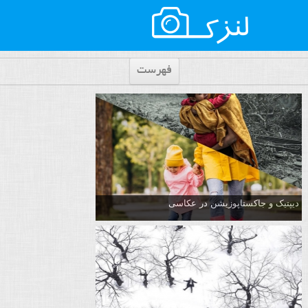
فهرست
دیپتیک و جاکستا‌پوزیشن در عکاسی