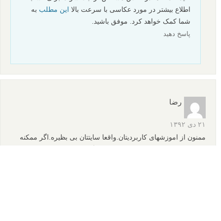
اطلاع بیشتر در مورد عکاسی با سرعت بالا
این مطلب
به
شما کمک خواهد کرد. موفق باشید.
پاسخ دهید
رضا
۲۱ دی ۱۳۹۲
ممنون از اموزشهای کاربردیتان.واقعا سایتتان بی بظیره.اگر ممکنه
راجع به عکاسی از رعدو برق امو زش بگذا رید.همچنین باتوجه به
فصل زمستان دا این باره نیز مطا لب اموزشی اراعه دهید.ممنو و
سپاسگذار از زحمات خا لصا نتان.
پاسخ دهید