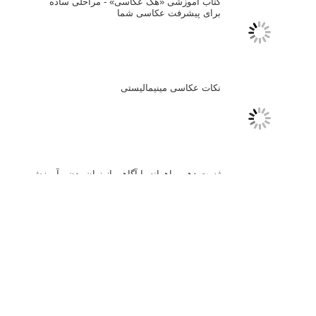
۶۰ نمونه عکس سبک ماکسیمالیسم
وبینار دوره جامع آموزش ترکیب بندی عکاسی (فیلم ضبط شده)
ماکسیمالیسم در عکاسی
نقطه عطف در عکاسی
اندازه و تناسب در عکاسی
مراحل نقد عکس: چطور یک عکس را نقد کنیم
استودیوم یا پونکتوم؟ هر یک در عکاسی چه مفهومی دارند
پرتره دختر افغان اثر استیو مک‌کری: چرا اینقدر معروف شد و مورد
توجه قرار گرفت
خطای اعوجاج رنگی یا کروماتیک ابریشن
انتخاب لنزک
کتاب آموزشی «هک عکاسی» - مراحلی ساده
برای پیشرفت عکاسی شما