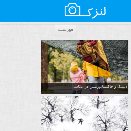
فهرست
دیپتیک و جاکستا‌پوزیشن در عکاسی