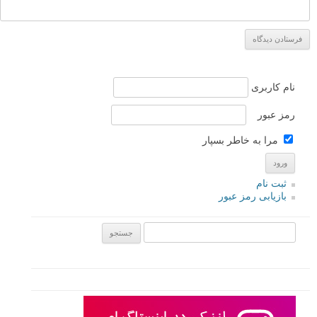
نام کاربری
رمز عبور
مرا به خاطر بسپار
ثبت نام
بازیابی رمز عبور
جستجو یرای: