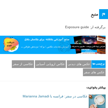
م
منبع
برگرفته از: Exposure guide
عکس های دیدنی
عکاس اروپایی آسیایی
عکاسی از سفر
برچسب ها
عکس های سفر
بیشتر بخوانید:
عکاسی در سفر: فرانسه با Marianna Jamadi