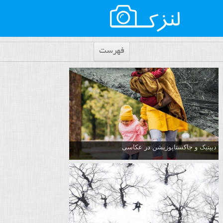
فهرست
دیپتیک و جاکستا‌پوزیشن در عکاسی