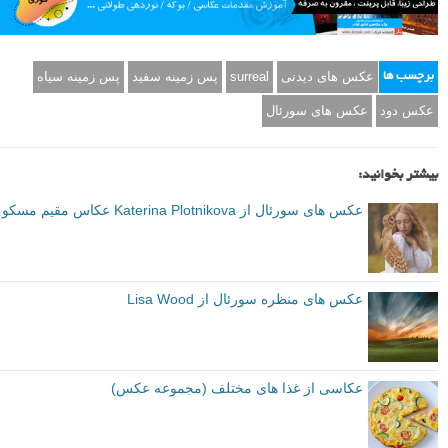
عکس های دیدنی
surreal
پس زمینه سفید
پس زمینه سیاه
برچسب ها
عکس دود
عکس های سورئال
بیشتر بخوانید:
عکس های سورئال از Katerina Plotnikova عکاس مقیم مسکو
عکس های منظره سورئال از Lisa Wood
عکاسی از غذا های مختلف (مجموعه عکس)