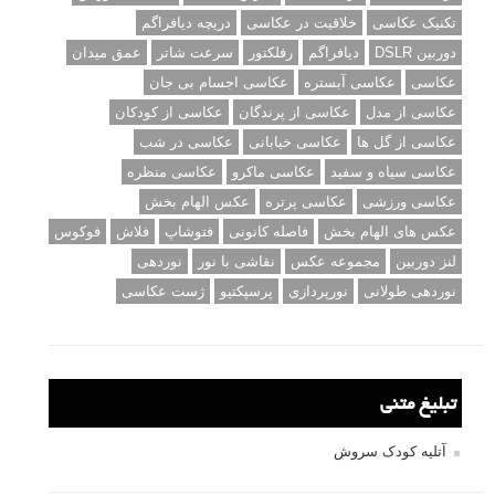
تکنیک عکاسی
خلاقیت در عکاسی
دریچه دیافراگم
دوربین DSLR
دیافراگم
رفلکتور
سرعت شاتر
عمق میدان
عکاسی
عکاسی آبستره
عکاسی اجسام بی جان
عکاسی از مدل
عکاسی از پرندگان
عکاسی از کودکان
عکاسی از گل ها
عکاسی خیابانی
عکاسی در شب
عکاسی سیاه و سفید
عکاسی ماکرو
عکاسی منظره
عکاسی ورزشی
عکاسی پرتره
عکس الهام بخش
عکس های الهام بخش
فاصله کانونی
فتوشاپ
فلاش
فوکوس
لنز دوربین
مجموعه عکس
نقاشی با نور
نوردهی
نوردهی طولانی
نورپردازی
پرسپکتیو
ژست عکاسی
تبلیغ متنی
آتلیه کودک سروش