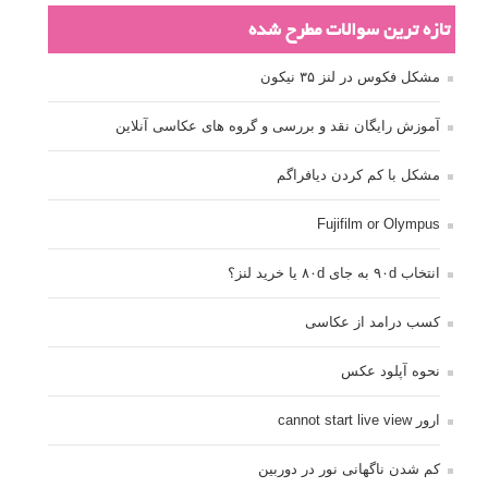
تازه ترین سوالات مطرح شده
مشکل فکوس در لنز ۳۵ نیکون
آموزش رایگان نقد و بررسی و گروه های عکاسی آنلاین
مشکل با کم کردن دیافراگم
Fujifilm or Olympus
انتخاب ۹۰d به جای ۸۰d یا خرید لنز؟
کسب درامد از عکاسی
نحوه آپلود عکس
ارور cannot start live view
کم شدن ناگهانی نور در دوربین