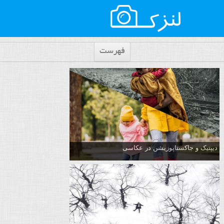
فهرست
دیپتیک و جاکستا‌پوزیشن در عکاسی