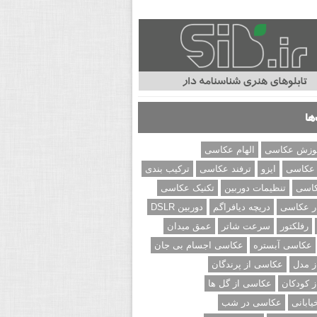
ها
وزش عکاسی
الهام عکاسی
 عکاسی
ایزو
ترفند عکاسی
ترکیب بندی
کاسی
تنظیمات دوربین
تکنیک عکاسی
ر عکاسی
دریچه دیافراگم
دوربین DSLR
رفلکتور
سرعت شاتر
عمق میدان
عکاسی آبستره
عکاسی اجسام بی جان
 مدل
عکاسی از پرندگان
 کودکان
عکاسی از گل ها
ابانی
عکاسی در شب