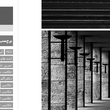
برچسب‌
ISO
آم
ایده های
تمرین ع
خلاقیت د
دیافراگم
عکاسی
عکاسی از
عکاسی از
عکاسی خی