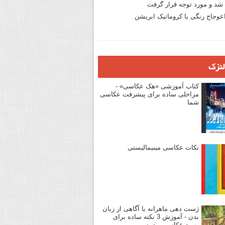
د و مورد توجه قرار گرفت
وجاج رنگی یا کروماتیک ابریشن
لنزک
کتاب آموزشی «هک عکاسی» -
مراحلی ساده برای پیشرفت عکاسی
شما
نکات عکاسی مینیمالیستی
ژست دهی ماهرانه با آگاهی از زبان
بدن - آموزش 3 نکته ساده برای
بهبود عکاسی پرتره