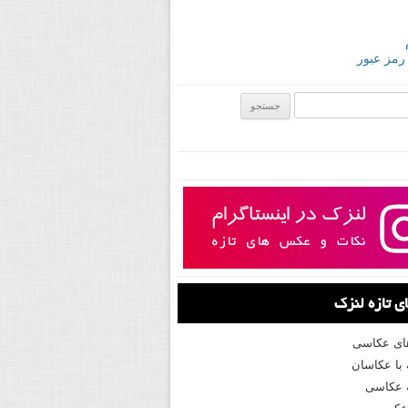
 رمز عبور
ی:
 تازه لنزک
های عکاسی
با عکاسان
 عکاسی