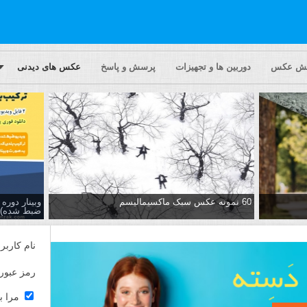
یش عکس
دوربین ها و تجهیزات
پرسش و پاسخ
عکس های دیدنی
60 نمونه عکس سبک ماکسیمالیسم
وبینار دور
ضبط شده)
نام کاربر
رمز عبور
مرا ب