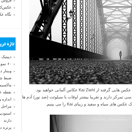
فروش 
عکس‌کا
نگاه ع
تازه تر
دیپتیک 
۶۰ نمونه عکس سبک ماکسیمالیسم
وبینار 
ضبط شد
ماکسیم
در مجموعه عکس سیاه و سفید امروز شاهد عکس هایی گرفته از Kai Ziehl عکاس آلمانی خواهید بود.
نقطه ع
 تمرکز دارند و تقریبا بیشتر اوقات با سیلوئت (ضد نور) آدم ها
اندازه 
سیاه و سفید و زیبای Kai را می بینیم.
مراحل 
استودیو
دارند
پرتره د