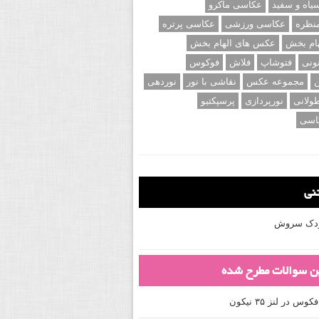
اه و سفید
عکاسی ماکرو
نظره
عکاسی ورزشی
عکاسی پرتره
ام بخش
عکس های الهام بخش
ونی
فتوشاپ
فلاش
فوکوس
ن
مجموعه عکس
نقاشی با نور
نوردهی
ولانی
نورپردازی
پرسپکتیو
اسی
تنی
کودک سروش
ین سوالات مطرح شده
 در لنز ۳۵ نیکون