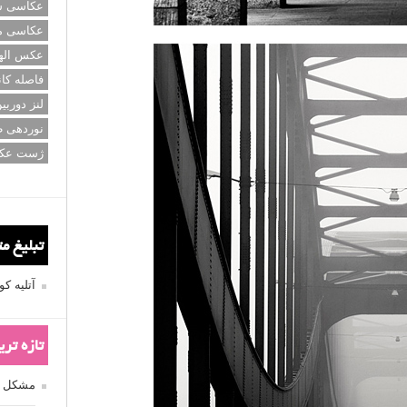
عکاسی سی
عکاسی م
عکس اله
فاصله کان
لنز دوربی
نوردهی ط
ژست عک
تبلیغ م
آتلیه 
تازه تر
مشکل فکوس