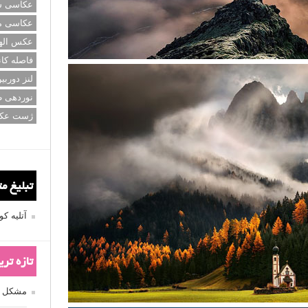
عکاسی سی
عکاسی م
عکس اله
فاصله کان
لنز دوربی
نوردهی ط
ژست عک
تبلیغ م
آتلیه 
تازه تر
مشکل فکوس