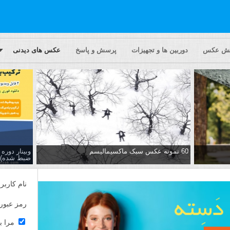
یش عکس
دوربین ها و تجهیزات
پرسش و پاسخ
عکس های دیدنی
60 نمونه عکس سبک ماکسیمالیسم
وبینار دور
ضبط شده)
نام کاربر
رمز عبور
مرا ب