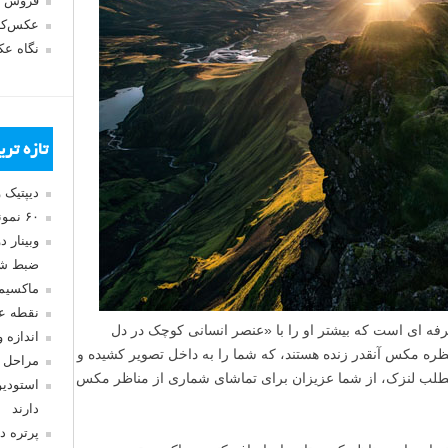
فروش 
عکس‌کا
نگاه ع
تازه تر
دیپتیک 
۶۰ نمونه عکس سبک ماکسیمالیسم
وبینار 
ضبط شد
ماکسیم
نقطه ع
کاس منظره حرفه ای است که بیشتر او را با «عنصر انسانی کوچک در دل
اندازه 
ه مکس آنقدر زنده هستند، که شما را به داخل تصویر کشیده و
مراحل 
 مطلب لنزک، از شما عزیزان برای تماشای شماری از مناظر مکس
استودیو
دارند
پرتره د