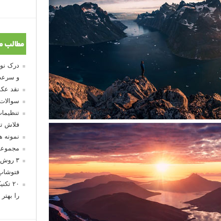
مطالب م
و سرعت
نقد عکس
سوالات
تنظیمات
فلاش تو
نمونه 
مجموعه
۳ روش 
فتوشاپ
۲۰ تک
را بهتر 