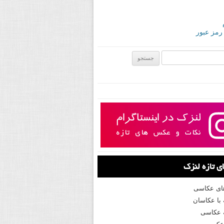
 رمز عبور
ی:
 تازه لنزک
های عکاسی
با عکاسان
 عکاسی