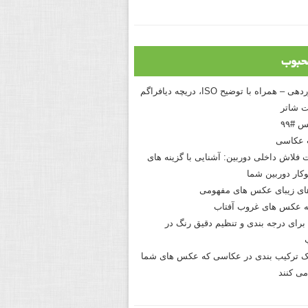
حبوب
درک نوردهی – همراه با توضیح ISO، دریچه دیافراگم
 شاتر
 #۹۹
 عکاسی
 فلاش داخلی دوربین: آشنایی با گزینه های
کار دوربین شما
های زیبای عکس های مفهومی
 عکس های غروب آفتاب
برای درجه بندی و تنظیم دقیق رنگ در
نیک ترکیب بندی در عکاسی که عکس های شما
می کنند