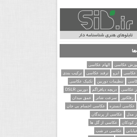
ها
وزش عکاسی
الهام عکاسی
 عکاسی
ایزو
ترفند عکاسی
ترکیب بندی
کاسی
تنظیمات دوربین
تکنیک عکاسی
ر عکاسی
دریچه دیافراگم
دوربین DSLR
رفلکتور
سرعت شاتر
عمق میدان
عکاسی آبستره
عکاسی اجسام بی جان
 مدل
عکاسی از پرندگان
 کودکان
عکاسی از گل ها
ابانی
عکاسی در شب