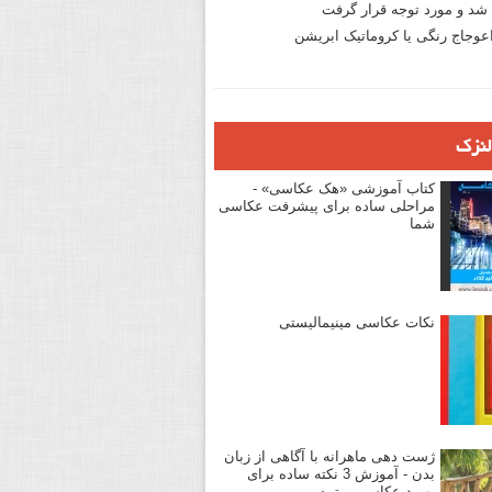
د و مورد توجه قرار گرفت
وجاج رنگی یا کروماتیک ابریشن
لنزک
کتاب آموزشی «هک عکاسی» -
مراحلی ساده برای پیشرفت عکاسی
شما
نکات عکاسی مینیمالیستی
ژست دهی ماهرانه با آگاهی از زبان
بدن - آموزش 3 نکته ساده برای
بهبود عکاسی پرتره