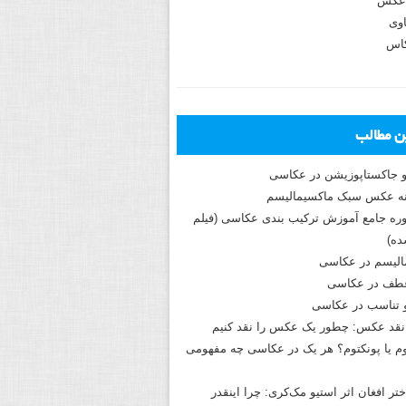
عکس
وی
کاس
ین مطالب
و جاکستا‌پوزیشن در عکاسی
دوره جامع آموزش ترکیب بندی عکاسی (فیلم
ه)
الیسم در عکاسی
طف در عکاسی
و تناسب در عکاسی
نقد عکس: چطور یک عکس را نقد کنیم
م یا پونکتوم؟ هر یک در عکاسی چه مفهومی
ختر افغان اثر استیو مک‌کری: چرا اینقدر