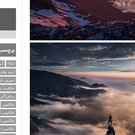
برچسب‌
ISO
آم
ایده های
تمرین ع
خلاقیت د
دیافراگم
عکاسی
عکاسی از
عکاسی از
عکاسی خی