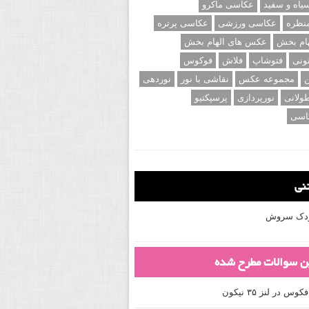
اه و سفید
عکاسی ماکرو
نظره
عکاسی ورزشی
عکاسی پرتره
ام بخش
عکس های الهام بخش
ونی
فتوشاپ
فلاش
فوکوس
ن
مجموعه عکس
نقاشی با نور
نوردهی
ولانی
نورپردازی
پرسپکتیو
اسی
تنی
کودک سروش
ین سوالات مطرح شده
 در لنز ۳۵ نیکون