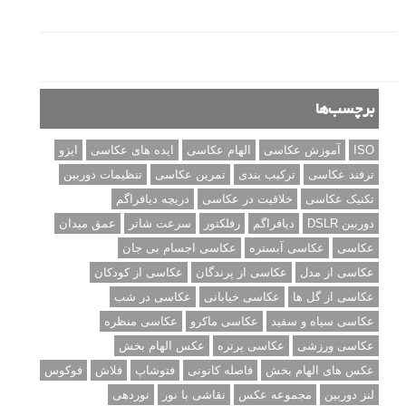
مطالب محبوب
درک نوردهی – همراه با توضیح ISO، دریچه دیافراگم و سرعت
شاتر
نقد عکس #۹۹
سوالات عکاسی
تنظیمات فلاش داخلی دوربین: آشنایی با گزینه های فلاش توکار
دوربین شما
نمونه های زیبای عکس های مفهومی
مجموعه عکس های غروب آفتاب
۳ روش برای درجه بندی و تنظیم دقیق رنگ در فتوشاپ
۲۰ تکنیک ترکیب بندی در عکاسی که عکس های شما را بهتر می
کنند