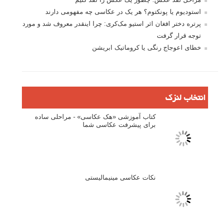
فروش عکس
عکس‌کاوی
نگاه عکاس
تازه ترین مطالب
دیپتیک و جاکستا‌پوزیشن در عکاسی
۶۰ نمونه عکس سبک ماکسیمالیسم
وبینار دوره جامع آموزش ترکیب بندی عکاسی (فیلم ضبط شده)
ماکسیمالیسم در عکاسی
نقطه عطف در عکاسی
اندازه و تناسب در عکاسی
مراحل نقد عکس: چطور یک عکس را نقد کنیم
استودیوم یا پونکتوم؟ هر یک در عکاسی چه مفهومی دارند
پرتره دختر افغان اثر استیو مک‌کری: چرا اینقدر معروف شد و مورد
توجه قرار گرفت