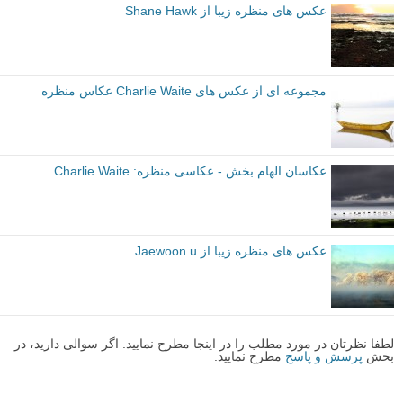
دسته‌بندی نشده
عکس های دیدنی
عکاسی منظره
برچسب ها
عکس منظره زیبا
عکس منظره مینیمالیستی
بیشتر بخوانید:
عکس های منظره فوق العاده از Doug Solis
عکس های منظره زیبا از Shane Hawk