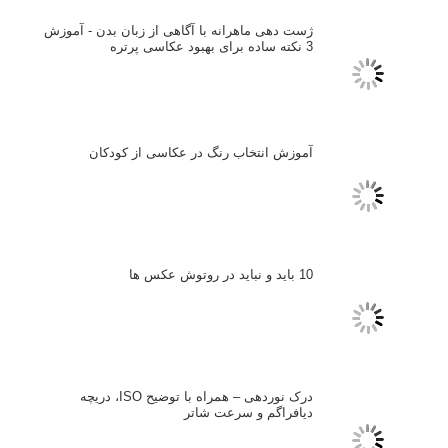
خطای اعوجاج رنگی یا کروماتیک ابریشن
انتخاب لنزک
کتاب آموزشی «هک عکاسی» - مراحلی ساده
برای پیشرفت عکاسی شما
نکات عکاسی مینیمالیستی
ژست دهی ماهرانه با آگاهی از زبان بدن - آموزش
3 نکته ساده برای بهبود عکاسی پرتره