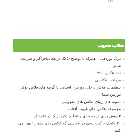
آموزش انتخاب رنگ در عکاسی از کودکان
10 باید و نباید در روتوش عکس ها
درک نوردهی – همراه با توضیح ISO، دریچه
دیافراگم و سرعت شاتر