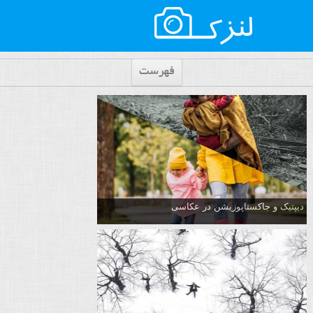
فهرست
دیپتیک و جاکستا‌پوزیشن در عکاسی