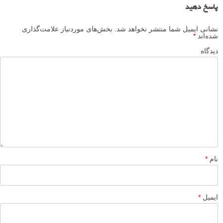
مجموعه ای از عکس های Charlie Waite عکاس منظره
عکاسان الهام بخش - عکاسی منظره: Charlie Waite
عکس های منظره زیبا از Jaewoon u
لطفا نظرتان در مورد مطلب را در اینجا مطرح نمایید. اگر سوالی دارید، در
بخش
پرسش و پاسخ
مطرح نمایید.
پاسخ دهید
نشانی ایمیل شما منتشر نخواهد شد.
بخش‌های موردنیاز علامت‌گذاری
شده‌اند
*