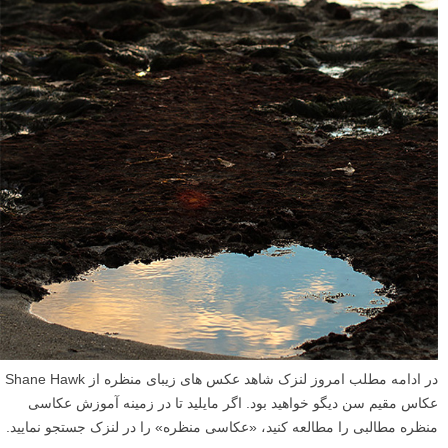
در ادامه مطلب امروز لنزک شاهد عکس های زیبای منظره از Shane Hawk
عکاس مقیم سن دیگو خواهید بود. اگر مایلید تا در زمینه آموزش عکاسی
منظره مطالبی را مطالعه کنید، «عکاسی منظره» را در لنزک جستجو نمایید.