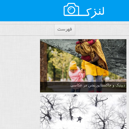
فهرست
دیپتیک و جاکستا‌پوزیشن در عکاسی