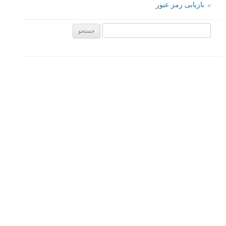
بازیابی رمز عبور
جستجو یرای:
بخش های تازه لنزک
پروژه های عکاسی
مصاحبه با عکاسان
مسابقه عکاسی
فروش عکس
عکس‌کاوی
نگاه عکاس