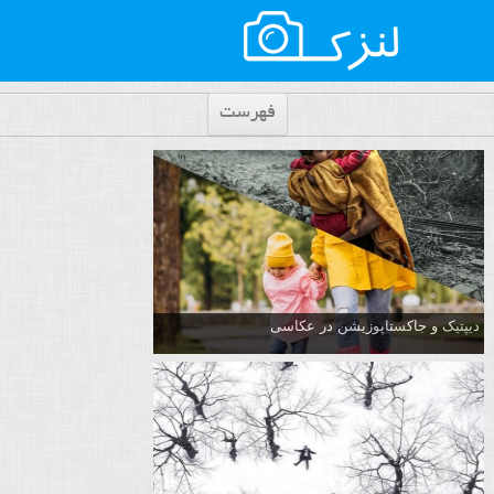
فهرست
دیپتیک و جاکستا‌پوزیشن در عکاسی