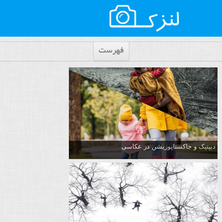
فهرست
دیپتیک و جاکستا‌پوزیشن در عکاسی