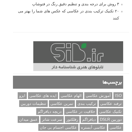
۳ روش برای درجه بندی و تنظیم دقیق رنگ در فتوشاپ
۲۰ تکنیک ترکیب بندی در عکاسی که عکس های شما را بهتر می
کنند
برچسب‌ها
ISO
آموزش عکاسی
الهام عکاسی
ایده های عکاسی
ایزو
ترفند عکاسی
ترکیب بندی
تمرین عکاسی
تنظیمات دوربین
تکنیک عکاسی
خلاقیت در عکاسی
دریچه دیافراگم
دوربین DSLR
دیافراگم
رفلکتور
سرعت شاتر
عمق میدان
عکاسی
عکاسی آبستره
عکاسی اجسام بی جان