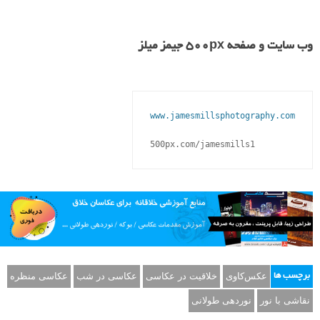
وب سایت و صفحه ۵۰۰px جیمز میلز
www.jamesmillsphotography.com
عکس‌کاوی
خلاقیت در عکاسی
عکاسی در شب
عکاسی منظره
برچسب ها
نقاشی با نور
نوردهی طولانی