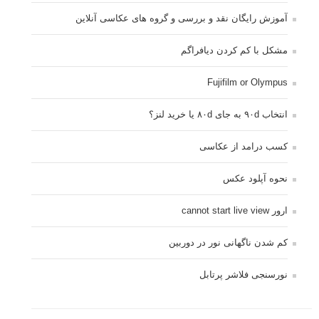
آموزش رایگان نقد و بررسی و گروه های عکاسی آنلاین
مشکل با کم کردن دیافراگم
Fujifilm or Olympus
انتخاب ۹۰d به جای ۸۰d یا خرید لنز؟
کسب درامد از عکاسی
نحوه آپلود عکس
ارور cannot start live view
کم شدن ناگهانی نور در دوربین
نورسنجی فلاشر پرتابل