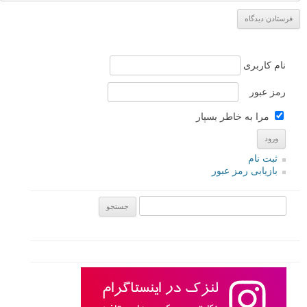
نام کاربری
رمز عبور
مرا به خاطر بسپار
ثبت نام
بازیابی رمز عبور
جستجو یرای: