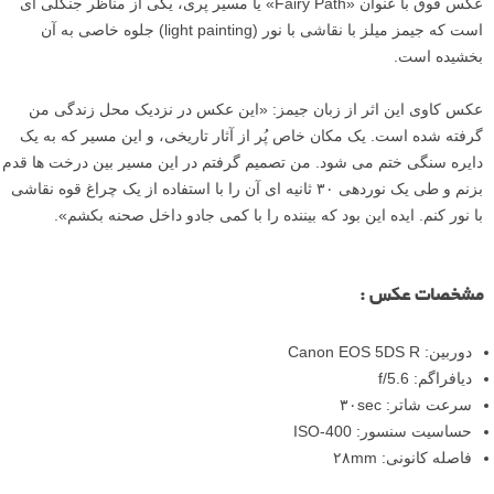
عکس فوق با عنوان «Fairy Path» یا مسیر پری، یکی از مناظر جنگلی ای
است که جیمز میلز با نقاشی با نور (light painting) جلوه خاصی به آن
بخشیده است.
عکس کاوی این اثر از زبان جیمز: «این عکس در نزدیک محل زندگی من
گرفته شده است. یک مکان خاص پُر از آثار تاریخی، و این مسیر که به یک
دایره سنگی ختم می شود. من تصمیم گرفتم در این مسیر بین درخت ها قدم
بزنم و طی یک نوردهی ۳۰ ثانیه ای آن را با استفاده از یک چراغ قوه نقاشی
با نور کنم. ایده این بود که بیننده را با کمی جادو داخل صحنه بکشم».
مشخصات عکس :
دوربین: Canon EOS 5DS R
دیافراگم: f/5.6
سرعت شاتر: ۳۰sec
حساسیت سنسور: ISO-400
فاصله کانونی: ۲۸mm