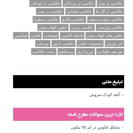
عکاسی از مدل
عکاسی از پرندگان
عکاسی از کودکان
عکاسی از گل ها
عکاسی خیابانی
عکاسی در شب
عکاسی سیاه و سفید
عکاسی ماکرو
عکاسی منظره
عکاسی ورزشی
عکاسی پرتره
عکس الهام بخش
عکس های الهام بخش
فاصله کانونی
فتوشاپ
فلاش
فوکوس
لنز دوربین
مجموعه عکس
نقاشی با نور
نوردهی
نوردهی طولانی
نورپردازی
پرسپکتیو
ژست عکاسی
تبلیغ متنی
آتلیه کودک سروش
تازه ترین سوالات مطرح شده
مشکل فکوس در لنز ۳۵ نیکون