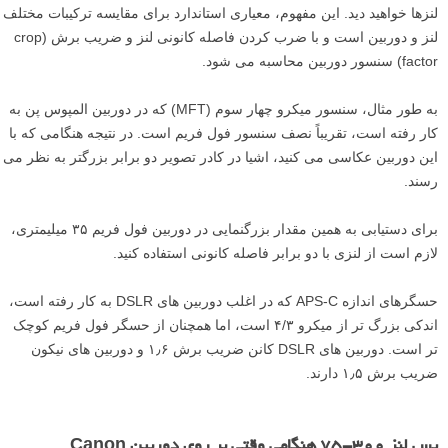
لنزها خواهید دید. این مفهوم، معیاری استاندارد برای مقایسه ترکیبات مختلف
لنز و دوربین است و با ضرب کردن فاصله کانونی لنز و ضریب برش (crop
factor) سنسور دوربین محاسبه می شود.
به طور مثال، سنسور میکرو چهار سوم (MFT) که در دوربین المپوس پن به
کار رفته است، تقریباً نصف سنسور فول فریم است. در نتیجه هنگامی که با
این دوربین عکاسی می کنید، اشیا در کادر تصویر دو برابر بزرگتر به نظر می
رسند.
برای دستیابی به همین مقدار بزرگنمایی در دوربین فول فریم ۳۵ میلیمتری،
لازم است از لنزی با دو برابر فاصله کانونی استفاده کنید.
حسگرهای اندازه APS-C که در اغلب دوربین های DSLR به کار رفته است،
اندکی بزرگ تر از میکرو ۴/۳ است، اما همچنان از حسگر فول فریم کوچک
تر است. دوربین های DSLR کانن ضریب برش ۱٫۶ و دوربین های نیکون
ضریب برش ۱٫۵ دارند.
پس لنز ۳۰۰-۷۵ هنگامی وقتی بر روی دوربین Canon