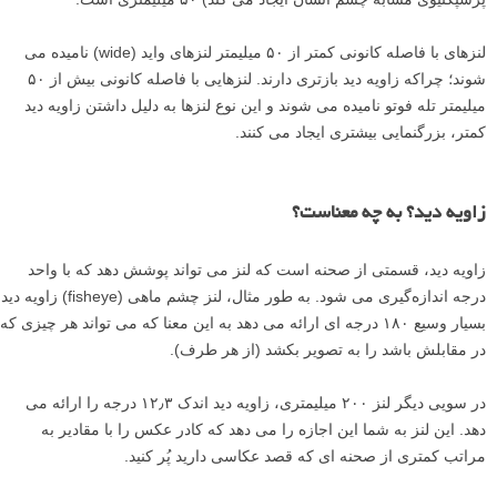
لنزهای با فاصله کانونی کمتر از ۵۰ میلیمتر لنزهای واید (wide) نامیده می
شوند؛ چراکه زاویه دید بازتری دارند. لنزهایی با فاصله کانونی بیش از ۵۰
میلیمتر تله فوتو نامیده می شوند و این نوع لنزها به دلیل داشتن زاویه دید
کمتر، بزرگنمایی بیشتری ایجاد می کنند.
زاویه دید؟ به چه معناست؟
زاویه دید، قسمتی از صحنه است که لنز می تواند پوشش دهد که با واحد
درجه اندازه‌گیری می شود. به طور مثال، لنز چشم ماهی (fisheye) زاویه دید
بسیار وسیع ۱۸۰ درجه ای ارائه می دهد به این معنا که می تواند هر چیزی که
در مقابلش باشد را به تصویر بکشد (از هر طرف).
در سویی دیگر لنز ۲۰۰ میلیمتری، زاویه دید اندک ۱۲٫۳ درجه را ارائه می
دهد. این لنز به شما این اجازه را می دهد که کادر عکس را با مقادیر به
مراتب کمتری از صحنه ای که قصد عکاسی دارید پُر کنید.