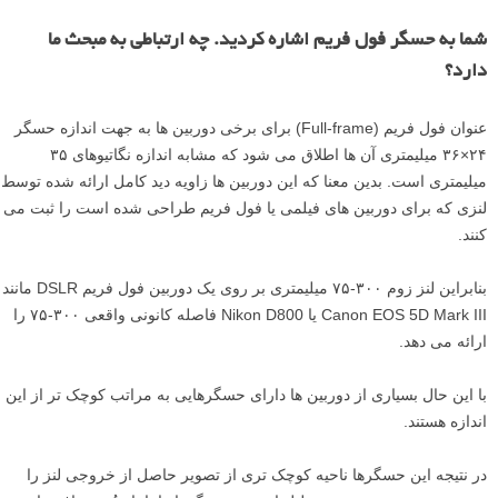
شما به حسگر فول فریم اشاره کردید. چه ارتباطی به مبحث ما
دارد؟
عنوان فول فریم (Full-frame) برای برخی دوربین ها به جهت اندازه حسگر
۲۴×۳۶ میلیمتری آن ها اطلاق می شود که مشابه اندازه نگاتیوهای ۳۵
میلیمتری است. بدین معنا که این دوربین ها زاویه دید کامل ارائه شده توسط
لنزی که برای دوربین های فیلمی یا فول فریم طراحی شده است را ثبت می
کنند.
بنابراین لنز زوم ۳۰۰-۷۵ میلیمتری بر روی یک دوربین فول فریم DSLR مانند
Canon EOS 5D Mark III یا Nikon D800 فاصله کانونی واقعی ۳۰۰-۷۵ را
ارائه می دهد.
با این حال بسیاری از دوربین ها دارای حسگرهایی به مراتب کوچک تر از این
اندازه هستند.
در نتیجه این حسگرها ناحیه کوچک تری از تصویر حاصل از خروجی لنز را