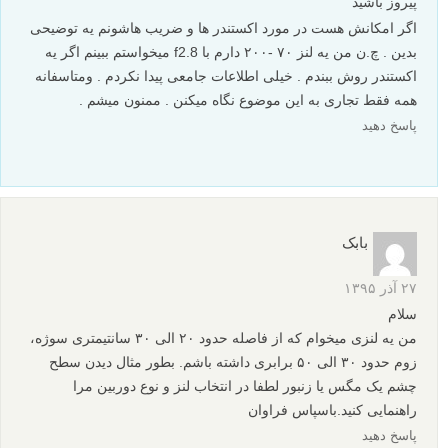
پیروز باشید
اگر امکانش هست در مورد اکستندر ها و ضریب هاشونم یه توضیحی
بدین . چ.ن من یه لنز ۷۰ -۲۰۰ دارم با f2.8 میخواستم ببینم اگر یه
اکستندر روش ببندم . خیلی اطلاعات جامعی پیدا نکردم . ومتاسفانه
همه فقط تجاری به این موضوع نگاه میکنن . ممنون میشم .
پاسخ دهید
بابک
۲۷ آذر ۱۳۹۵
سلام
من یه لنزی میخوام که از فاصله حدود ۲۰ الی ۳۰ سانتیمتری سوژه،
زوم حدود ۳۰ الی ۵۰ برابری داشته باشم. بطور مثال دیدن سطح
چشم یک مگس یا زنبور لطفا در انتخاب لنز و نوع دوربین مرا
راهنمایی کنید.باسپاس فراوان
پاسخ دهید