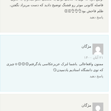
فاصله کانونی موثر رو قشنگ توضیح دادید که دست مریزاد نگفتن،
ظلم فاحش بود👌👌👌👏👏
پاسخ دهید
مژگان
۲۱ آبان ۱۴۰۰
ممنون واقعاعالی .باشما لنزک عزیزعکاسی یادگرفتم😊😊😊☺چیزی
که توی دانشگاه استادیم یادنمیدن😏
پاسخ دهید
مژگان