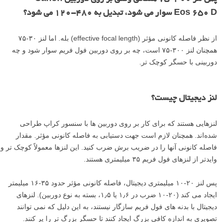
Eos 650 D سوار می شود، تبدیل به ۴۸۰-۱۲۰ می شود؟
از نظر فاصله کانونی مؤثر (effective focal length) بله. اما لنز ۳۰-۷۵
همچنان لنز ۳۰۰-۷۵ است، چه بر روی دوربین فول فریم سوار شود و چه
دوربینی با حسگر کوچک تر.
لنز دیجیتال چیست؟
لنزهایی هستند که برای کار بر روی دوربین ها با سنسور کراپ طراحی
شده‌اند. همچنان لازم است جهت دستیابی به فاصله کانونی مؤثر. مقدار
فاصله کانونی آنها را در ضریب برش ضرب کنید. این لنزها معمولاً کوچک تر و
وایدتر از لنزهای فول فریم ۳۵ میلیمتری هستند.
پس لنز ۲۰-۱۰ میلیمتری دیجیتال، فاصله کانونی مؤثر حدود ۳۵-۱۶ میلیمتر
ایجاد می کند (۲۰-۱۰ ضرب در ۱٫۶ یا ۱٫۵، بسته به نوع دوربین). لنزهای
دیجیتال با بدنه های فول فریم سازگار نیستند، به این دلیل که نمی توانند
تصویری به اندازه کافی بزرگ ایجاد کنند تا حسگر بزرگ تر را پر کنند.