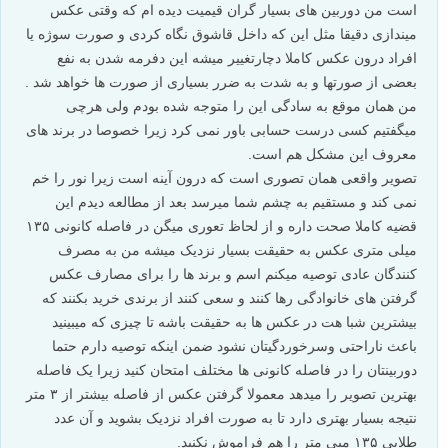
است من دوربین های بسیار گران قیمیت دیده ام که وقتی عکس
میندازی دقیقا مثل این که داخل قاشوق نگاه کردی و صورت سوژه یا
افراد درون عکس کاملا دچارتغییر میشه این دفرمه شدن به نفع
بعضی از صورتها و به شدت به ضرر بسیاری از صورت ها خواهد شد .
من همان موقع به سادگی این را متوجه شده بودم ولی هرچی
میگفتیم کسی درست حسابی باور نمی کرد زیرا خصوصا در برند های
معروف این مشکل هم است.
تصویر واقعی همان تصوری است که درون آینه است زیرا نور را خم
نمی کند و مستقیم به چشم شما میرسد بعد از مطالعه دیدم این
قضیه کاملا صحت داره و از لحاظ تعوری میگن در فاصله کانونی ۱۳۵
میلی متری عکس به حقیقت بسیار نزدیک میشه من به مصرف
کنندگان عادی توصیه میکنم اسم و برند ها را برای مصارف عکس
گرفتن های خانوادگی رها کنند و سعی کنند از برندی خرید بکنند که
بیشترین شبا هت در عکس ها به حقیقت باشه تا چیزی که میبینید
باعث ناراحتی وسرخوردگیتان نشود ضمن اینکه توصیه دارم حتما
دوربینتان را در فاصله کانونی ها مختلف امتحان کنید زیرا یک فاصله
بهترین تصویر را میدهد معمولا گرفتن عکس از فاصله بیشتر از ۳ متر
نتیجه بسیار بهتری دارد تا به صورت افراد نزدیک بشوید و آن عدد
طلایی ۱۳۵ میی متر را هم فراموش نکنید.