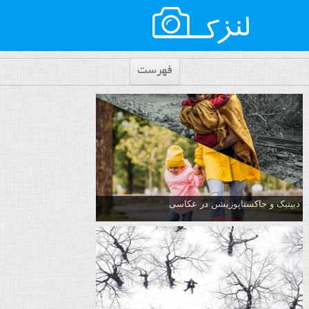
فهرست
دیپتیک و جاکستا‌پوزیشن در عکاسی