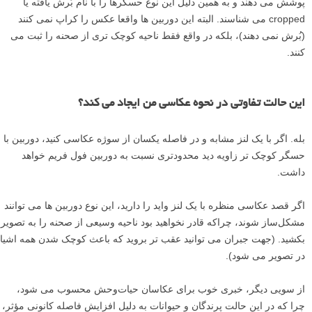
پوشش می دهند و به همین دلیل این نوع حسگرها را با نام بُرش یافته یا
cropped می شناسند. البته این دوربین ها واقعا عکس را کراپ نمی کنند
(بُرش نمی دهند)، بلکه در واقع فقط ناحیه کوچک تری از صحنه را ثبت می
کنند.
این حالت تفاوتی در نحوه عکاسی من ایجاد می کند؟
بله. اگر با یک لنز مشابه و در فاصله یکسان از سوژه عکاسی کنید، دوربین با
حسگر کوچک تر زاویه دید محدودتری نسبت به دوربین فول فریم خواهد
داشت.
اگر قصد عکاسی منظره با یک لنز واید را دارید، این نوع دوربین ها می توانند
مشکل‌ساز شوند، چراکه قادر نخواهید بود ناحیه وسیعی از صحنه را به تصویر
بکشید. (جهت جبران می توانید عقب تر بروید که باعث کوچک شدن همه اشیا
در تصویر می شود).
از سویی دیگر، خبری خوب برای عکاسان حیات‌وحش محسوب می شود،
چرا که در این حالت پرندگان و حیوانات به دلیل افزایش فاصله کانونی مؤثر،