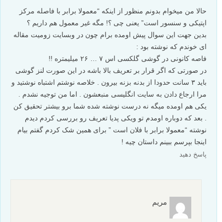
حالا من میخوام بدونم منظور از اینکه “معمولا برابر با فاصله مرکز
اپتیکی و سنسور است” یعنی چی ؟! مگه غیر معمول هم داریم ؟
بدین جهت این سوال پیش اومده برام چون در وبسایت زومیت مقاله
ای خوندم که نوشته بود :
فاصه کانونی در گوشی گلکسی اس ۷ … ۲۶ میلیمتره !!
در صورتی که اگر قرار بر تعریف بالا باشه در این صورت لنز گوشی
باید ۳ سانت حدودا از بدنه بزنه بیرون . خلاصه نوشتم اشتباه نوشتید و
مرا ارجاع دادن به سایت انگلیسی منبعشون . اما من توجیه نشدم .
یکی هم اومده میگه نه درست نوشته شده شما برو بیشتر تحقیق کن
. بعد که دوباره اومدم تو ویکی پدیا تعریف رو بررسی کردم دیدم
نوشته “معمولا برابر با فلان است ” برای همین شک کردم گفتم بیام
اینجا بپرسم ببینم داستان چیه !
پاسخ دهید
مریم