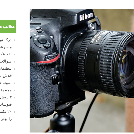
مطالب م
و سرعت
نقد عکس
سوالات
تنظیمات
فلاش تو
نمونه 
مجموعه
۳ روش 
فتوشاپ
۲۰ تک
را بهتر 