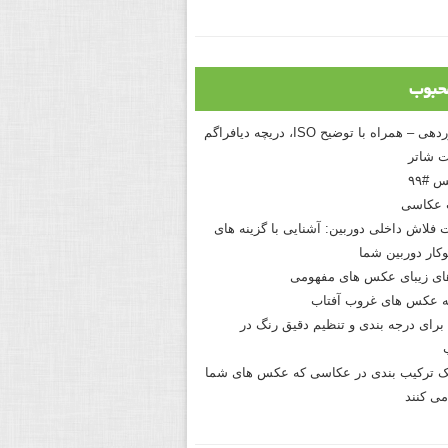
حبوب
درک نوردهی – همراه با توضیح ISO، دریچه دیافراگم
 شاتر
 #۹۹
 عکاسی
 فلاش داخلی دوربین: آشنایی با گزینه های
کار دوربین شما
های زیبای عکس های مفهومی
 عکس های غروب آفتاب
برای درجه بندی و تنظیم دقیق رنگ در
نیک ترکیب بندی در عکاسی که عکس های شما
می کنند