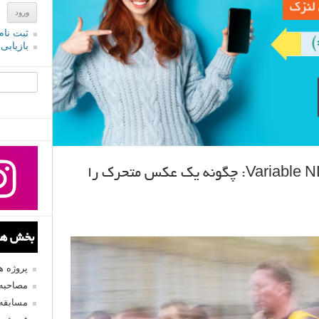
ثبت نام
بازیابی
جستجو یرا
فیلترهای عکاسی کاهنده نور Variable ND: چگونه یک عکس متحرک را
بخش های
پروژه 
مصاحبه 
مسابقه