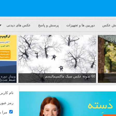
یش عکس
دوربین ها و تجهیزات
پرسش و پاسخ
عکس های دیدنی
60 نمونه عکس سبک ماکسیمالیسم
وبینار دور
ضبط شده)
نام کاربر
رمز عبور
مرا ب