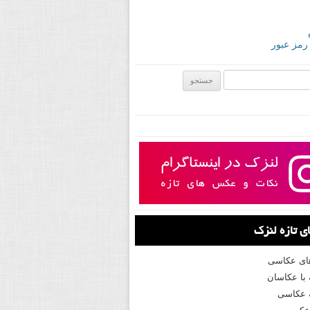
 رمز عبور
ی:
 تازه لنزک
های عکاسی
با عکاسان
 عکاسی