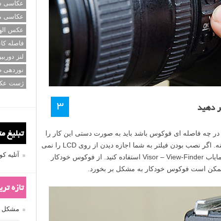
عکاسی سی
عکاسی م
عکس اله
فاصله کان
لنز دوربی
نوردهی ط
ژست عک
۳
ر دهید
بین در چه فاصله ای فوکوس باشد باید به صورت دستی این کار را
تبلیغ م
انجام دهید. برای مثال ساختمانی در پس زمینه. اگر نصب بودن فیلتر به شما اجازه دیدن از روی LCD را نمی
آتلیه 
دهد برای انجام تنظیمات دوربین مجورید از نمایاب Visor – View-Finder استفاده کنید. از فوکوس خودکار
ر ممکن است فوکوس خودکار به مشکل بر بخورد.
تازه تر
مشکل فکوس