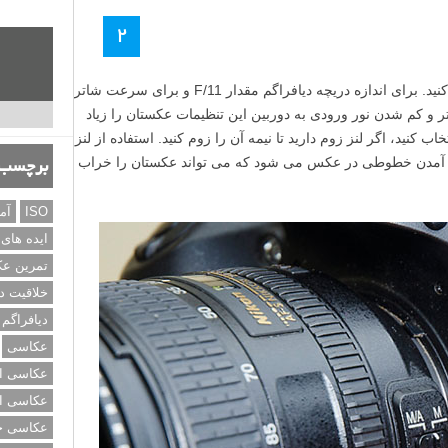
۲
فیلتر Variable ND خود را بر روی لنز نصب کنید. برای اندازه دریچه دیافراگم مقدار F/11 و برای سرعت شاتر
فیلتر و کم شدن نور ورودی به دوربین این تنظیمات عکستان را زیاد
 را عددی پایین انتخاب کنید، اگر لنز زوم دارید تا نیمه آن را زوم کنید. استفاده از لنز
 به وجود آمدن خطوطی در عکس می شود که می تواند عکستان را خراب
برچسب‌
ISO
آم
ایده های
تمرین ع
خلاقیت د
دیافراگم
عکاسی
عکاسی از
عکاسی از
عکاسی خی