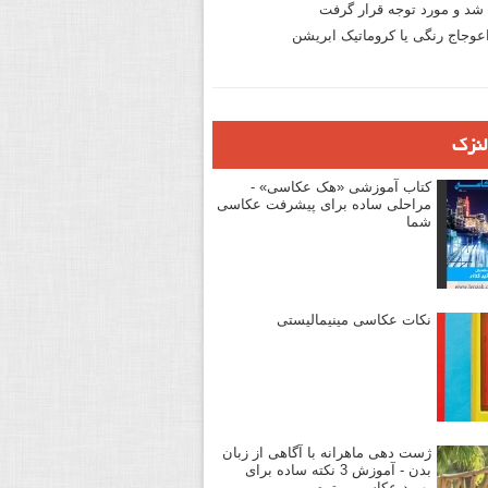
د و مورد توجه قرار گرفت
وجاج رنگی یا کروماتیک ابریشن
لنزک
کتاب آموزشی «هک عکاسی» -
مراحلی ساده برای پیشرفت عکاسی
شما
نکات عکاسی مینیمالیستی
ژست دهی ماهرانه با آگاهی از زبان
بدن - آموزش 3 نکته ساده برای
بهبود عکاسی پرتره