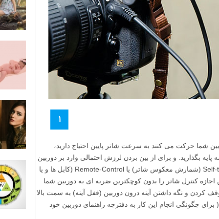
1
ین شما حرکت می کنند به سرعت شاتر پایین احتیاج دارید،
پایه بگذارید. و برای از بین بردن لرزش احتمالی وارد بر دوربین
هنگام فشردن دکمه شاتر بهتر است از Self-timer (شمارش معکوس شاتر) یا Remote-Control (کابل ها و یا
 اجازه کنترل شاتر را بدون کوچکترین ضربه ای به دوربین شما
وقف کردن و نگه داشتن آینه درون دوربین (قفل آینه) به سمت بالا
 برای چگونگی انجام این کار به دفترچه راهنمای دوربین خود