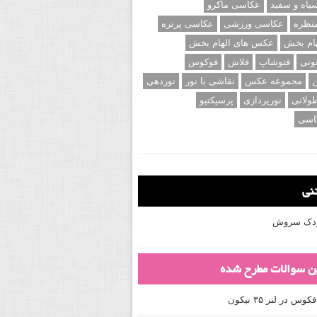
اه و سفید
عکاسی ماکرو
نظره
عکاسی ورزشی
عکاسی پرتره
ام بخش
عکس های الهام بخش
ونی
فتوشاپ
فلاش
فوکوس
ن
مجموعه عکس
نقاشی با نور
نوردهی
ولانی
نورپردازی
پرسپکتیو
اسی
تنی
کودک سروش
ین سوالات مطرح شده
 در لنز ۳۵ نیکون