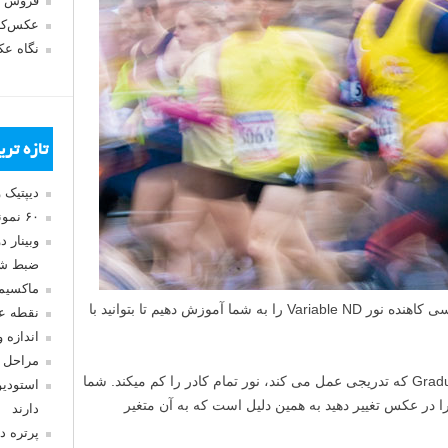
فروش 
عکس‌کا
نگاه ع
تازه تر
دیپتیک 
۶۰ نمونه عکس سبک ماکسیمالیسم
وبینار 
ضبط شد
ماکسیم
امروز قصد داریم طرز استفاده از فیلتر عکاسی کاهنده نور Variable ND را به شما آموزش دهیم تا بتوانید با
نقطه ع
اندازه 
مراحل 
فیلتر Variable ND بر خلاف فیلتر Graduated ND که تدریجی عمل می کند، نور تمام کادر را کم میکند. شما
استودیو
را در عکس تغییر دهید به همین دلیل است که به آن متغیر
دارند
پرتره د