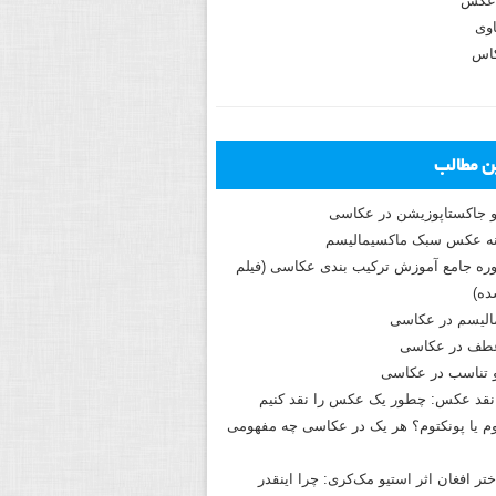
عکس
وی
کاس
ین مطالب
و جاکستا‌پوزیشن در عکاسی
دوره جامع آموزش ترکیب بندی عکاسی (فیلم
ه)
الیسم در عکاسی
طف در عکاسی
و تناسب در عکاسی
نقد عکس: چطور یک عکس را نقد کنیم
م یا پونکتوم؟ هر یک در عکاسی چه مفهومی
ختر افغان اثر استیو مک‌کری: چرا اینقدر