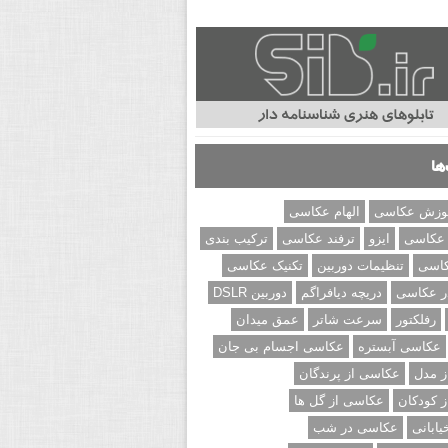
ها
وزش عکاسی
الهام عکاسی
 عکاسی
ایزو
ترفند عکاسی
ترکیب بندی
کاسی
تنظیمات دوربین
تکنیک عکاسی
ر عکاسی
دریچه دیافراگم
دوربین DSLR
رفلکتور
سرعت شاتر
عمق میدان
عکاسی آبستره
عکاسی اجسام بی جان
 مدل
عکاسی از پرندگان
 کودکان
عکاسی از گل ها
ابانی
عکاسی در شب