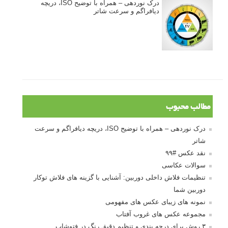
درک نوردهی – همراه با توضیح ISO، دریچه
دیافراگم و سرعت شاتر
مطالب محبوب
درک نوردهی – همراه با توضیح ISO، دریچه دیافراگم و سرعت
شاتر
نقد عکس #۹۹
سوالات عکاسی
تنظیمات فلاش داخلی دوربین: آشنایی با گزینه های فلاش توکار
دوربین شما
نمونه های زیبای عکس های مفهومی
مجموعه عکس های غروب آفتاب
۳ روش برای درجه بندی و تنظیم دقیق رنگ در فتوشاپ