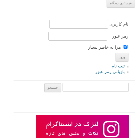
نام کاربری
رمز عبور
مرا به خاطر بسپار
ثبت نام
بازیابی رمز عبور
جستجو یرای: