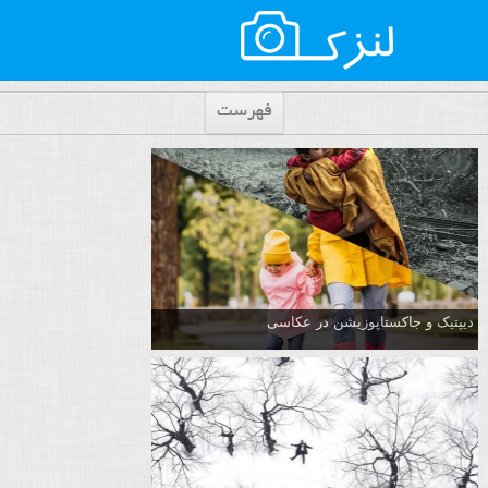
فهرست
دیپتیک و جاکستا‌پوزیشن در عکاسی