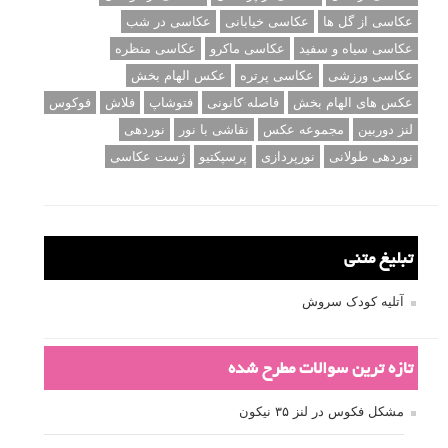
عکاسی از گل ها
عکاسی خیابانی
عکاسی در شب
عکاسی سیاه و سفید
عکاسی ماکرو
عکاسی منظره
عکاسی ورزشی
عکاسی پرتره
عکس الهام بخش
عکس های الهام بخش
فاصله کانونی
فتوشاپ
فلاش
فوکوس
لنز دوربین
مجموعه عکس
نقاشی با نور
نوردهی
نوردهی طولانی
نورپردازی
پرسپکتیو
ژست عکاسی
تبلیغ متنی
آتلیه کودک سروش
تازه ترین سوالات مطرح شده
مشکل فکوس در لنز ۳۵ نیکون