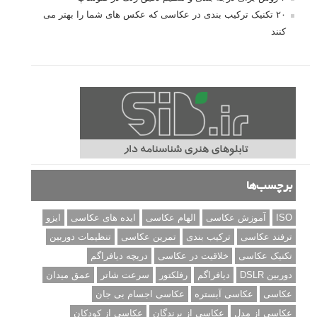
۲۰ تکنیک ترکیب بندی در عکاسی که عکس های شما را بهتر می
کنند
برچسب‌ها
ISO
آموزش عکاسی
الهام عکاسی
ایده های عکاسی
ایزو
ترفند عکاسی
ترکیب بندی
تمرین عکاسی
تنظیمات دوربین
تکنیک عکاسی
خلاقیت در عکاسی
دریچه دیافراگم
دوربین DSLR
دیافراگم
رفلکتور
سرعت شاتر
عمق میدان
عکاسی
عکاسی آبستره
عکاسی اجسام بی جان
عکاسی از مدل
عکاسی از پرندگان
عکاسی از کودکان