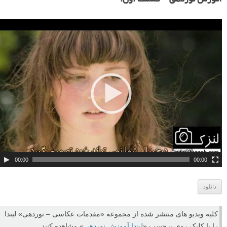
آموزش نوردهی – قسمت اول:
ن
م
ا
ی
ش
گ
ر
و
ی
د
ی
و
00:00
00:00
دانلود
کلیه ویدیو های منتشر شده از مجموعه «مقدمات عکاسی – نوردهی» لیندا
را با کلیک روی برچسب «
لیندا آموزش نوردهی
» مشاهده کنید