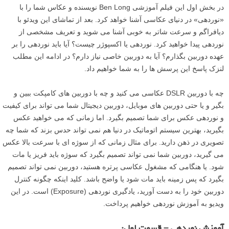
در بخش اول این فیلم آموزشی Ben Long نویسنده و عکاس شما را با
«نوردهی» در دنیای عکاسی آشنا خواهد کرد. بعد از تماشای این ویدئو با
دیافراگم و سرعت شاتر به خوبی آشنا می شوید و تعریف مشخصی از
نوردهی پیدا خواهید کرد. نوردهی یا اکسپوژر چیست؟ آیا باید نوردهی را بر
عهده دوربین بگذارم؟ آیا به دوربین خاصی نیاز دارم؟ در ادامه این مطلب
لنزک پاسخ این پرسش ها را به شما خواهیم داد.
چه با دوربین DSLR عکاسی می کنید و چه با دوربین های کامپکت ببین و
بگیر و یا حتی دوربین های موبایل، دوربین دیجیتال شما می تواند برای کیفیت
و نوردهی عکس برای شما تصمیم بگیرد. اما زمانی که می خواهید عکس
بگیرید، بهترین سیستم اتوماتیک در دنیا هم نمی تواند حدس بزند که شما چه
تصویری در ذهن دارید. برای مثال زمانی که از سوژه ای با سرعت بالا عکس
می گیرید، دوربین شما نمی تواند تصمیم بگیرد که سوژه باید فریز یا مات
شود. یا هنگامی که مشغول عکاسی پرتره هستید، دوربین نمی تواند تصمیم
بگیرد که پس زمینه باید مات شود یا واضح باشد. کلید اینکه چگونه کنترل
دوربین خود را به دست آورید، یادگیری نوردهی (Exposure) است. در این
ویدیو به آموزش نوردهی خواهیم پرداخت.