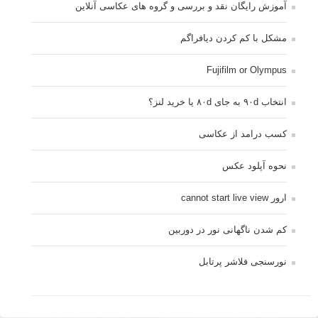
آموزش رایگان نقد و بررسی و گروه های عکاسی آنلاین
مشکل با کم کردن دیافراگم
Fujifilm or Olympus
انتخاب ۹۰d به جای ۸۰d یا خرید لنز؟
کسب درامد از عکاسی
نحوه آپلود عکس
ارور cannot start live view
کم شدن ناگهانی نور در دوربین
نورسنجی فلاشر پرتابل