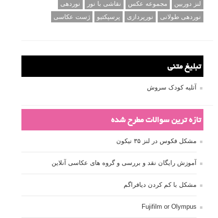
لنز دوربین
مجموعه عکس
نقاشی با نور
نوردهی
نوردهی طولانی
نورپردازی
پرسپکتیو
ژست عکاسی
تبلیغ متنی
آتلیه کودک سروش
تازه ترین سوالات مطرح شده
مشکل فکوس در لنز ۳۵ نیکون
آموزش رایگان نقد و بررسی و گروه های عکاسی آنلاین
مشکل با کم کردن دیافراگم
Fujifilm or Olympus