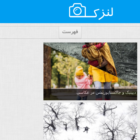
فهرست
دیپتیک و جاکستا‌پوزیشن در عکاسی