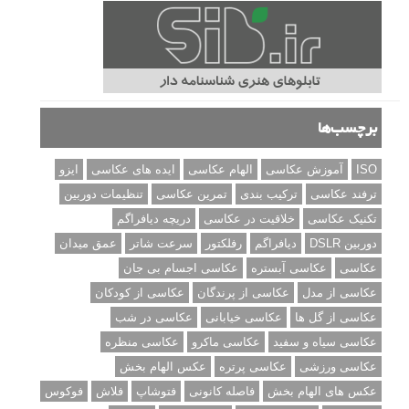
برچسب‌ها
ISO
آموزش عکاسی
الهام عکاسی
ایده های عکاسی
ایزو
ترفند عکاسی
ترکیب بندی
تمرین عکاسی
تنظیمات دوربین
تکنیک عکاسی
خلاقیت در عکاسی
دریچه دیافراگم
دوربین DSLR
دیافراگم
رفلکتور
سرعت شاتر
عمق میدان
عکاسی
عکاسی آبستره
عکاسی اجسام بی جان
عکاسی از مدل
عکاسی از پرندگان
عکاسی از کودکان
عکاسی از گل ها
عکاسی خیابانی
عکاسی در شب
عکاسی سیاه و سفید
عکاسی ماکرو
عکاسی منظره
عکاسی ورزشی
عکاسی پرتره
عکس الهام بخش
عکس های الهام بخش
فاصله کانونی
فتوشاپ
فلاش
فوکوس