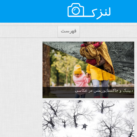
فهرست
دیپتیک و جاکستا‌پوزیشن در عکاسی