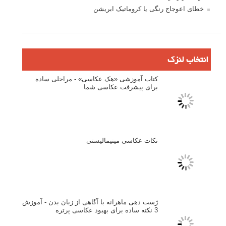
عکس های منظره زیبا از Shane Hawk
عکس های منظره زیبا از Brendan Austin
عکاسی از غذا های مختلف (مجموعه عکس)
لطفا نظرتان در مورد مطلب را در اینجا مطرح نمایید. اگر سوالی دارید، در
بخش
پرسش و پاسخ
مطرح نمایید.
پاسخ دهید
نشانی ایمیل شما منتشر نخواهد شد.
بخش‌های موردنیاز علامت‌گذاری