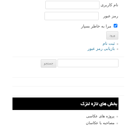
م
منبع