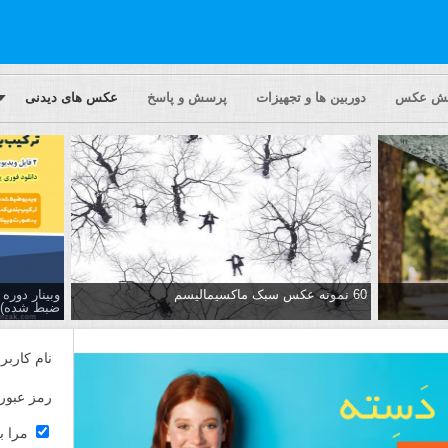
یش عکس
دوربین ها و تجهیزات
پرسش و پاسخ
عکس های دیدنی
60 نمونه عکس سبک ماکسیمالیسم
وبینار دور
ضبط شده)
نام کاربر
رمز عبور
مرا ب