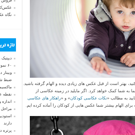
فروش 
عکس‌کا
نگاه ع
تازه تر
دیپتیک 
۶۰ نمونه عکس سبک ماکسیمالیسم
وبینار 
ضبط شد
ید، بهتر است از قبل عکس های زیادی دیده و الهام گرفته باشید.
ماکسیم
تما به شما کمک خواهد کرد. اگر مایلید در زمینه عکاسی از
نقطه ع
یید به مطالب «
نکات عکاسی کودکان
» و «
راهکار های عکاسی
اندازه 
برای الهام بیشتر شما عکس هایی از کودکان را آماده کرده ایم.
مراحل 
استودیو
دارند
پرتره د