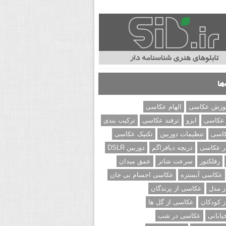
ها
وزش عکاسی
الهام عکاسی
 عکاسی
ایزو
ترفند عکاسی
ترکیب بندی
کاسی
تنظیمات دوربین
تکنیک عکاسی
ر عکاسی
دریچه دیافراگم
دوربین DSLR
رفلکتور
سرعت شاتر
عمق میدان
عکاسی آبستره
عکاسی اجسام بی جان
 مدل
عکاسی از پرندگان
 کودکان
عکاسی از گل ها
ابانی
عکاسی در شب