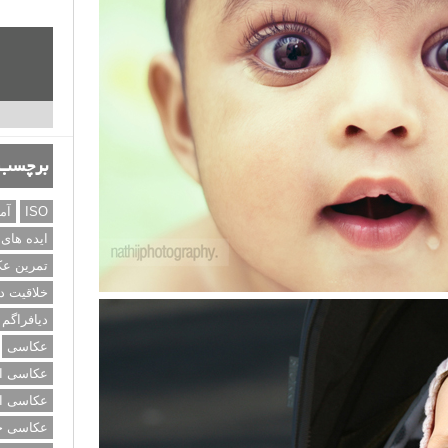
برچسب‌
ISO
آم
ایده های
تمرین ع
خلاقیت د
دیافراگم
عکاسی
عکاسی از
عکاسی از
عکاسی خی