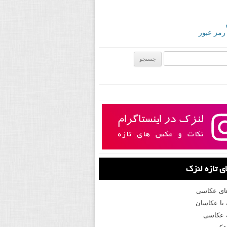
 رمز عبور
ی:
 تازه لنزک
های عکاسی
با عکاسان
 عکاسی