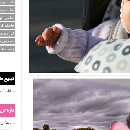
عکاسی سی
عکاسی م
عکس اله
فاصله کان
لنز دوربی
نوردهی ط
ژست عک
تبلیغ م
آتلیه 
تازه تر
مشکل فکوس