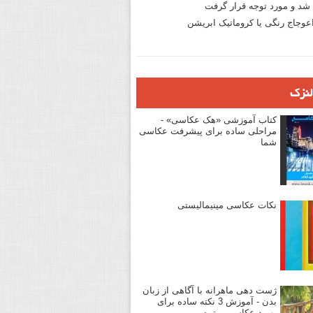
د و مورد توجه قرار گرفت
وجاج رنگی یا کروماتیک ابریشن
لنزک
کتاب آموزشی «هک عکاسی» -
مراحلی ساده برای پیشرفت عکاسی
شما
نکات عکاسی مینیمالیستی
ژست دهی ماهرانه با آگاهی از زبان
بدن - آموزش 3 نکته ساده برای
بهبود عکاسی پرتره