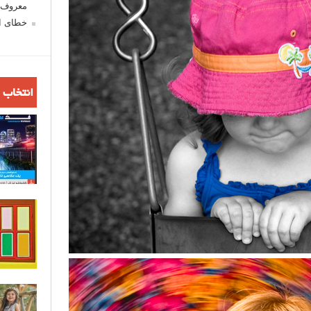
معروف ش
خطای اع
انتخاب 