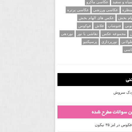
اه و سفید
عکاسی ماکرو
نظره
عکاسی ورزشی
عکاسی پرتره
ام بخش
عکس های الهام بخش
ونی
فتوشاپ
فلاش
فوکوس
ن
مجموعه عکس
نقاشی با نور
نوردهی
ولانی
نورپردازی
پرسپکتیو
اسی
تنی
کودک سروش
ین سوالات مطرح شده
 در لنز ۳۵ نیکون