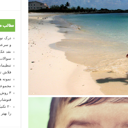
مطالب م
و سرعت
نقد عکس
سوالات
تنظیمات
فلاش تو
نمونه 
مجموعه
۳ روش 
فتوشاپ
۲۰ تک
را بهتر 