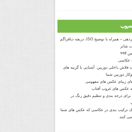
حبوب
درک نوردهی – همراه با توضیح ISO، دریچه دیافراگم
 شاتر
 #۹۹
 عکاسی
 فلاش داخلی دوربین: آشنایی با گزینه های
کار دوربین شما
های زیبای عکس های مفهومی
 عکس های غروب آفتاب
برای درجه بندی و تنظیم دقیق رنگ در
نیک ترکیب بندی در عکاسی که عکس های شما
می کنند