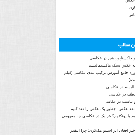
عکس
وی
کاس
ین مطالب
و جاکستا‌پوزیشن در عکاسی
دوره جامع آموزش ترکیب بندی عکاسی (فیلم
ه)
الیسم در عکاسی
طف در عکاسی
و تناسب در عکاسی
نقد عکس: چطور یک عکس را نقد کنیم
م یا پونکتوم؟ هر یک در عکاسی چه مفهومی
ختر افغان اثر استیو مک‌کری: چرا اینقدر