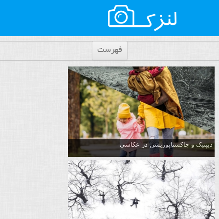
فهرست
دیپتیک و جاکستا‌پوزیشن در عکاسی