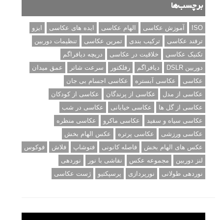
برچسب‌ها
ISO
آموزش عکاسی
الهام عکاسی
ایده های عکاسی
ایزو
ترفند عکاسی
ترکیب بندی
تمرین عکاسی
تنظیمات دوربین
تکنیک عکاسی
خلاقیت در عکاسی
دریچه دیافراگم
دوربین DSLR
دیافراگم
رفلکتور
سرعت شاتر
عمق میدان
عکاسی
عکاسی آبستره
عکاسی اجسام بی جان
عکاسی از مدل
عکاسی از پرندگان
عکاسی از کودکان
عکاسی از گل ها
عکاسی خیابانی
عکاسی در شب
عکاسی سیاه و سفید
عکاسی ماکرو
عکاسی منظره
عکاسی ورزشی
عکاسی پرتره
عکس الهام بخش
عکس های الهام بخش
فاصله کانونی
فتوشاپ
فلاش
فوکوس
لنز دوربین
مجموعه عکس
نقاشی با نور
نوردهی
نوردهی طولانی
نورپردازی
پرسپکتیو
ژست عکاسی