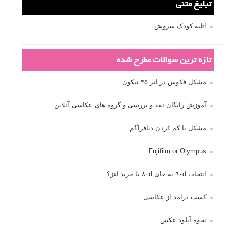
تبلیغ متنی
آتلیه کودک سروش
تازه ترین سوالات مطرح شده
مشکل فکوس در لنز ۳۵ نیکون
آموزش رایگان نقد و بررسی و گروه های عکاسی آنلاین
مشکل با کم کردن دیافراگم
Fujifilm or Olympus
انتخاب ۹۰d به جای ۸۰d یا خرید لنز؟
کسب درامد از عکاسی
نحوه آپلود عکس