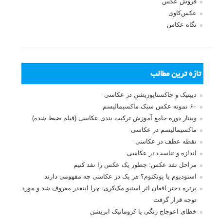
فروش عکس
عکس‌کاوی
نگاه عکاس
تازه ترین مطالب
دیپتیک و جاکستا‌پوزیشن در عکاسی
۶۰ نمونه عکس سبک ماکسیمالیسم
وبینار دوره جامع آموزش ترکیب بندی عکاسی (فیلم ضبط شده)
ماکسیمالیسم در عکاسی
نقطه عطف در عکاسی
اندازه و تناسب در عکاسی
مراحل نقد عکس: چطور یک عکس را نقد کنیم
استودیوم یا پونکتوم؟ هر یک در عکاسی چه مفهومی دارند
پرتره دختر افغان اثر استیو مک‌کری: چرا اینقدر معروف شد و مورد
توجه قرار گرفت
خطای اعوجاج رنگی یا کروماتیک ابریشن