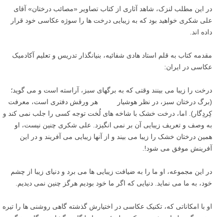
در این مطلب لنزک، شاهد آثاری از کتاب تصاویر «مصائب درختان» آقای
علی شکری خواهید بود که به زیبایی درخت ها را سوژه عکاسی خود قرار
داده اند.
مقدمه کتاب به قلم استاد هادی شفائیه، بنیانگذار تدریس و تعلیم آکادمیک
عکاسی در ایران:
درخت را زیبا می بینند وقتی که به برگهای سبز، آراسته است و می گوید؛
(برگ درختان سبز، در نظر هوشیار هر ورقش دفتری است، معرفت
کِردِگار). اما، درخت خشک با شاخه های لُخت توجه کسی را جلب نمی کند و
به وصف و تعریف زیبایی آن بر نمی انگیزد. علی شکری چنین نیست، او
همین درختان خشک را زیبا می بیند و از آنها زیبایی می آفریند و در این
آفرینش موفق می شود!.
در این مجموعه، او ما را به ضیافت زیبایی ها می برد و دنیای زیبا از چشم
خود، به ما می نماید. دنیایی که اگر ما خود بودیم هرگز چنین نمی دیدیم.
او با امکاناتی که، تکنیک عکاسی در اختیارش گذشته گاهی روشنی ها را تیره