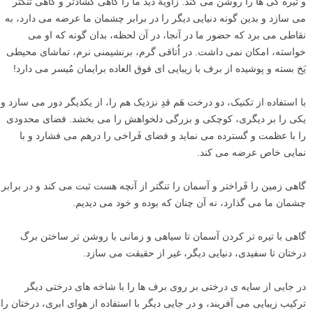
و تیره گی ها را روشن می کند. زاویۀ دید ما را گاهی گشادتر و گاهی تنگتر
می سازد و بدین گونه دنیایی دیگر را در برابر چشمان ما عرضه می دارد، به
نقاطی می برد که حضور ما در آنجا، در آن لحظه، بدان گونه که او می
خواسته، امکان نمی داشت. در اُتاقی گرم، برنشیمنی نرم، تماشای محیطی
یَخ بسته و پوشیده از برف با زیبایی ای فوق العاده برایمان مُیسر می دارد!
با استفاده از تکنیک، دو درخت هَم قدِ نزدیک هم را، از یکدیگر دور می سازد و
یکی را بر دیگری، کوچکی و بزرگی دلخواهش را می بخشد. فضای محدودی
را با عظمت و گسترده می نماید و فضای فَراخی را درهم می فشارد و با
نمایی خاص عرضه می کند.
گاهی زمین را فَراختر و آسمان را تنگتر از آنچه هست ثبت می کند و در برابر
چشمان ما می گذارد، نه آن چنان که بوده و خود می دیدیم.
گاهی با تیره تر کردن آسمان تا سیاهی و زمانی با روشن تر ساختن برگ
درختان تا سفیدی، دنیایی دیگر، غیر از حقیقت می سازد.
در جایی از سایه ی درختی بر روی برف ها را با شاخه های درختی دیگر
ترکیب زیبایی می آفریند، و در جایی دیگر با استفاده از هوای ابری، درختان را