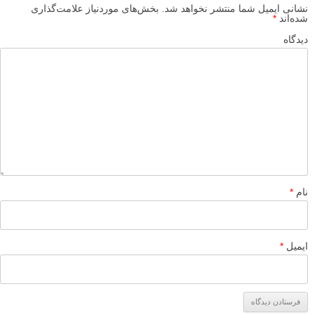
واقعا عکس دیدم… ایکاش لنزک در مورد این پروژه با آقای شکری
مصاحبه ای انجام میداد.
سپاس بیکران از لنزک.
پاسخ دهید
لطفا نظرتان در مورد مطلب را در اینجا مطرح نمایید. اگر سوالی دارید، در
بخش
پرسش و پاسخ
مطرح نمایید.
پاسخ دهید
نشانی ایمیل شما منتشر نخواهد شد.
بخش‌های موردنیاز علامت‌گذاری
شده‌اند
*
دیدگاه