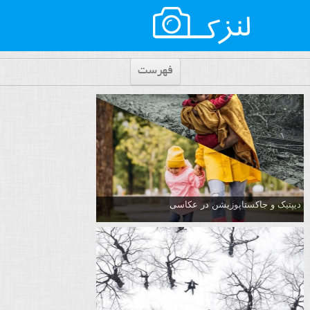
فهرست
دیپتیک و جاکستا‌پوزیشن در عکاسی