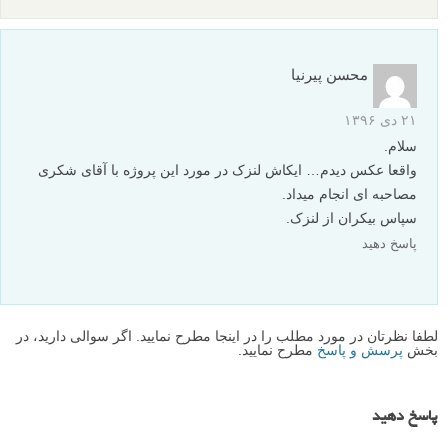
۲۲ دی ۱۳۹۶
با سلام و تشکر از مطالب مفید و زیباتون
برام خیلی جالب بود که توی مسافرت صحنه های اینچنین زیبا رو دیدم
ولی هرچه تلاش کردم با لنز ۱۸/۵۵mm که داشتم اون رو تسخیر کنم
نشد که نشد ولی آقای شکری به خوبی اونها رو اسیر تلاش و مهارت
خودشون ساختن،
پیشنهاد میکنم مشخصات تصاویر (لنز، دوربین، فاصله کانونی، سرعت
شاتر و …) رو هم بزارین تا نکات آموزنده ی بیشتری رو بتونیم ازشون
استخراج کنیم. ممنون
پاسخ دهید
محسن پیرنیا
۲۱ دی ۱۳۹۶
سلام.