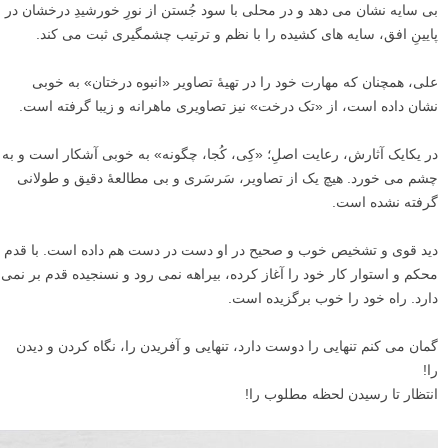
بی سایه نشان می دهد و در محلی با سود جُستن از نورِ خورشیدِ درخشان در
پایینِ افق، سایه های کشیده را با نظم و ترتیب چشمگیری ثبت می کند.
علی، همچنان که مهارت خود را در تهیۀ تصاویر «انبوه درختان» به خوبی
نشان داده است، از «تک درخت» نیز تصاویری ماهرانه و زیبا گرفته است.
در یکایک آثارش، رعایت اصلِ؛ «کِی، کُجا، چگونه» به خوبی آشکار است و به
چشم می خورد. هیچ یک از تصاویر، سَرسَری و بی مطالعۀ دقیق و طولانی
گرفته نشده است.
دید قوی و تشخیص خوب و صحیح در او دست در دست هم داده است. با قدم
محکم و استوار کار خود را آغاز کرده، بیراهه نمی رود و نسنجیده قدم بر نمی
دارد. راه خود را خوب برگزیده است.
گمان می کنم تنهایی را دوست دارد، تنهایی و آفریدن را، نگاه کردن و دیدن
را!
انتظار تا رسیدن لحظه مطلوب را!