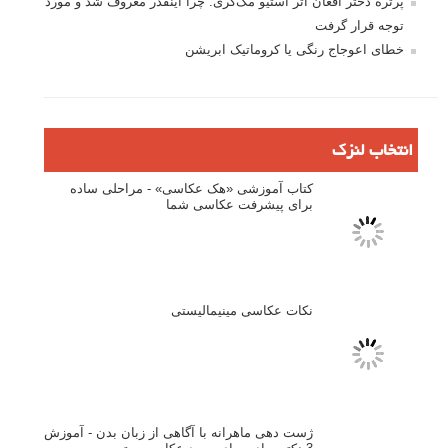
تازه ترین مطالب
دیپتیک و جاکستا‌پوزیشن در عکاسی
۶۰ نمونه عکس سبک ماکسیمالیسم
وبینار دوره جامع آموزش ترکیب بندی عکاسی (فیلم ضبط شده)
ماکسیمالیسم در عکاسی
نقطه عطف در عکاسی
اندازه و تناسب در عکاسی
مراحل نقد عکس: چطور یک عکس را نقد کنیم
استودیوم یا پونکتوم؟ هر یک در عکاسی چه مفهومی دارند
پرتره دختر افغان اثر استیو مک‌کری: چرا اینقدر معروف شد و مورد
توجه قرار گرفت
خطای اعوجاج رنگی یا کروماتیک ابریشن