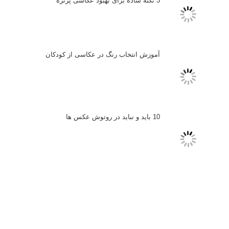
انتخاب لنزک
کتاب آموزشی «هک عکاسی» - مراحلی ساده
برای پیشرفت عکاسی شما
نکات عکاسی مینیمالیستی
ژست دهی ماهرانه با آگاهی از زبان بدن - آموزش
3 نکته ساده برای بهبود عکاسی پرتره
آموزش انتخاب رنگ در عکاسی از کودکان