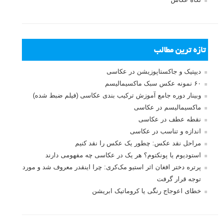
تازه ترین مطالب
دیپتیک و جاکستا‌پوزیشن در عکاسی
۶۰ نمونه عکس سبک ماکسیمالیسم
وبینار دوره جامع آموزش ترکیب بندی عکاسی (فیلم ضبط شده)
ماکسیمالیسم در عکاسی
نقطه عطف در عکاسی
اندازه و تناسب در عکاسی
مراحل نقد عکس: چطور یک عکس را نقد کنیم
استودیوم یا پونکتوم؟ هر یک در عکاسی چه مفهومی دارند
پرتره دختر افغان اثر استیو مک‌کری: چرا اینقدر معروف شد و مورد
توجه قرار گرفت
خطای اعوجاج رنگی یا کروماتیک ابریشن