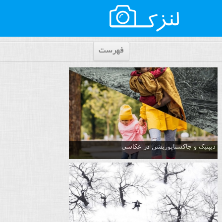
فهرست
دیپتیک و جاکستا‌پوزیشن در عکاسی