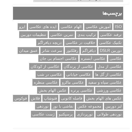
برچسب‌ها
ISO
آموزش عکاسی
الهام عکاسی
ایده های عکاسی
ایزو
ترفند عکاسی
ترکیب بندی
تمرین عکاسی
تنظیمات دوربین
تکنیک عکاسی
خلاقیت در عکاسی
دریچه دیافراگم
دوربین DSLR
دیافراگم
رفلکتور
سرعت شاتر
عمق میدان
عکاسی
عکاسی آبستره
عکاسی اجسام بی جان
عکاسی از مدل
عکاسی از پرندگان
عکاسی از کودکان
عکاسی از گل ها
عکاسی خیابانی
عکاسی در شب
عکاسی سیاه و سفید
عکاسی ماکرو
عکاسی منظره
عکاسی ورزشی
عکاسی پرتره
عکس الهام بخش
عکس های الهام بخش
فاصله کانونی
فتوشاپ
فلاش
فوکوس
لنز دوربین
مجموعه عکس
نقاشی با نور
نوردهی
نوردهی طولانی
نورپردازی
پرسپکتیو
ژست عکاسی