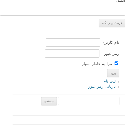
من بااجازه عکس ها را کپی کردم،،اگر ناراضی هستید به ایمیل
بفرستید.حتما حذفش میکنم
پاسخ دهید
حسین
۷ مهر ۱۳۹۴
سلام طرحهای که با سنجاق خلق کرده اید فوق العاده است آفرین
پسر
پاسخ دهید
ساجده