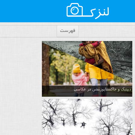
فهرست
دیپتیک و جاکستا‌پوزیشن در عکاسی