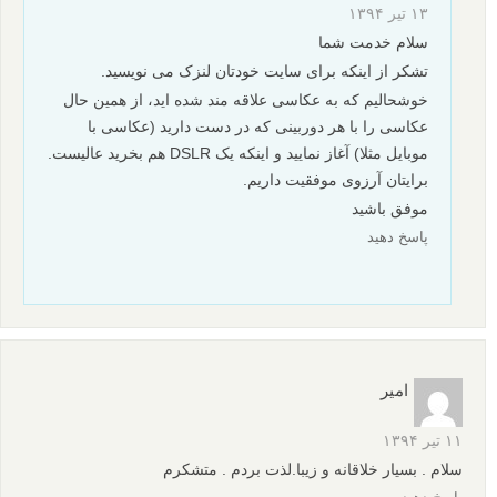
خلاقانه است من همیشه عکس پروفایلم بسته به شرایط روحى ایم
یکى از این سنجاق هاست.
متشکرم
پاسخ دهید
000
۲۸ فروردین ۱۳۹۵
خوب بود.افرین.
پاسخ دهید
مهدی