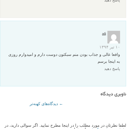
۲۵ اسفند ۱۳۹۴
با سلام و احترام
ضمن اینکه به فرموده دوستمون از ایده تکراری استفاده فرمودید باید
عرض کنم که مطلب را خیلی خوب پرورانده اید که خسته نباشید و
دست مریزاد می گویم.قطعا این مجموعه با مشکلات فراوان تهیه
شده که جای چنین آثاری در جامعه هنری ما به ندرت دیده می
شود.حافظ هم از شعر خواجو و سلمان تاثیر پذیرفته است ولی
فرسنگ ها و به نیکی فاصله گرفته است.در پایان باید عرض کنم که
واقعا مسرور شدم ، مرسی
پاسخ دهید
امیر
۱۵ اسفند ۱۳۹۴
شرمنده این ایده و خلاقیت جناب عالی نیست شما این ایده را کتاب
فانتزی سنجاق قفلی استاد پرویز شاهپور کپی کرده ابد وحتی جمله