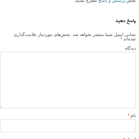
من سنجاق قفلی را. ..عینا از استاد سرقت کرده آید واقعا متاسفم
پاسخ دهید
saleh22
۱۱ بهمن ۱۳۹۴
فی الواقع کف کردم
پاسخ دهید
محمد
۱ بهمن ۱۳۹۴
بسیار عالی بود