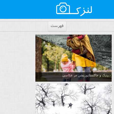
فهرست
دیپتیک و جاکستا‌پوزیشن در عکاسی