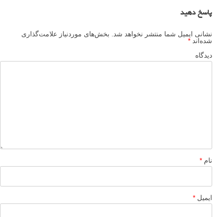
م
منبع
برگرفته از:
jennamartinphotoblog