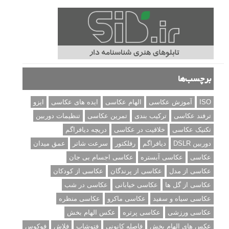
برچسب‌ها
ISO
آموزش عکاسی
الهام عکاسی
ایده های عکاسی
ایزو
ترفند عکاسی
ترکیب بندی
تمرین عکاسی
تنظیمات دوربین
تکنیک عکاسی
خلاقیت در عکاسی
دریچه دیافراگم
دوربین DSLR
دیافراگم
رفلکتور
سرعت شاتر
عمق میدان
عکاسی
عکاسی آبستره
عکاسی اجسام بی جان
عکاسی از مدل
عکاسی از پرندگان
عکاسی از کودکان
عکاسی از گل ها
عکاسی خیابانی
عکاسی در شب
عکاسی سیاه و سفید
عکاسی ماکرو
عکاسی منظره
عکاسی ورزشی
عکاسی پرتره
عکس الهام بخش
عکس های الهام بخش
فاصله کانونی
فتوشاپ
فلاش
فوکوس