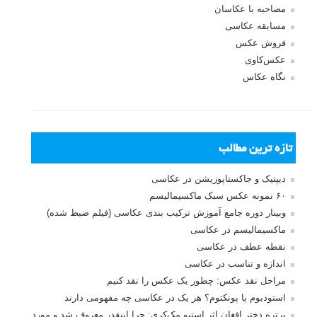
مصاحبه با عکاسان
مسابقه عکاسی
فروش عکس
عکس‌کاوی
نگاه عکاس
تازه ترین مطالب
دیپتیک و جاکستا‌پوزیشن در عکاسی
۶۰ نمونه عکس سبک ماکسیمالیسم
وبینار دوره جامع آموزش ترکیب بندی عکاسی (فیلم ضبط شده)
ماکسیمالیسم در عکاسی
نقطه عطف در عکاسی
اندازه و تناسب در عکاسی
مراحل نقد عکس: چطور یک عکس را نقد کنیم
استودیوم یا پونکتوم؟ هر یک در عکاسی چه مفهومی دارند
پرتره دختر افغان اثر استیو مک‌کری: چرا اینقدر معروف شد و مورد