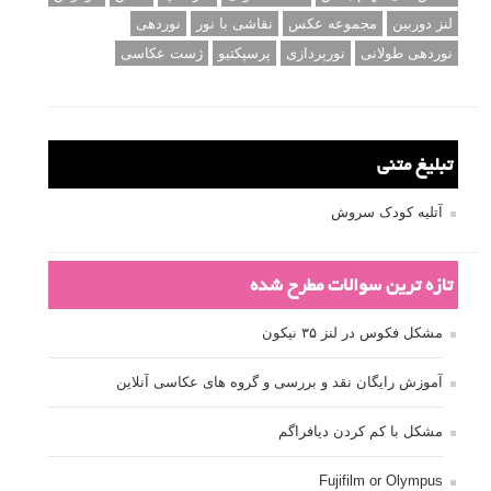
لنز دوربین
مجموعه عکس
نقاشی با نور
نوردهی
نوردهی طولانی
نورپردازی
پرسپکتیو
ژست عکاسی
تبلیغ متنی
آتلیه کودک سروش
تازه ترین سوالات مطرح شده
مشکل فکوس در لنز ۳۵ نیکون
آموزش رایگان نقد و بررسی و گروه های عکاسی آنلاین
مشکل با کم کردن دیافراگم
Fujifilm or Olympus