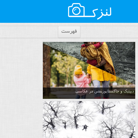
فهرست
دیپتیک و جاکستا‌پوزیشن در عکاسی