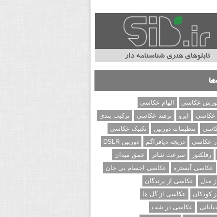
ها
وزش عکاسی
الهام عکاسی
 عکاسی
ایزو
ترفند عکاسی
ترکیب بندی
کاسی
تنظیمات دوربین
تکنیک عکاسی
ر عکاسی
دریچه دیافراگم
دوربین DSLR
رفلکتور
سرعت شاتر
عمق میدان
عکاسی آبستره
عکاسی اجسام بی جان
 مدل
عکاسی از پرندگان
 کودکان
عکاسی از گل ها
ابانی
عکاسی در شب