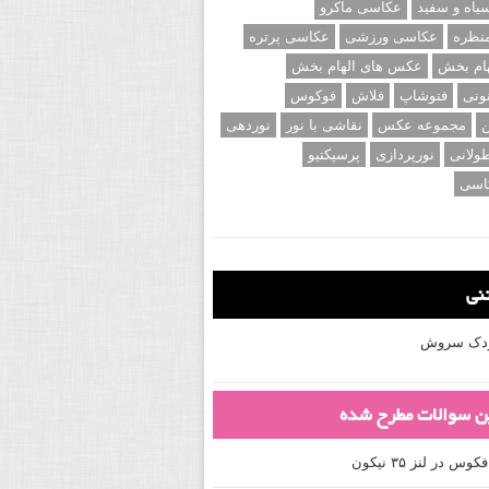
اه و سفید
عکاسی ماکرو
نظره
عکاسی ورزشی
عکاسی پرتره
ام بخش
عکس های الهام بخش
ونی
فتوشاپ
فلاش
فوکوس
ن
مجموعه عکس
نقاشی با نور
نوردهی
ولانی
نورپردازی
پرسپکتیو
اسی
تنی
کودک سروش
ین سوالات مطرح شده
 در لنز ۳۵ نیکون