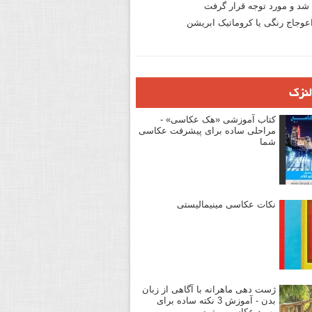
د و مورد توجه قرار گرفت
وجاج رنگی یا کروماتیک ابریشن
لنزک
کتاب آموزشی «هک عکاسی» -
مراحلی ساده برای پیشرفت عکاسی
شما
نکات عکاسی مینیمالیستی
ژست دهی ماهرانه با آگاهی از زبان
بدن - آموزش 3 نکته ساده برای
بهبود عکاسی پرتره