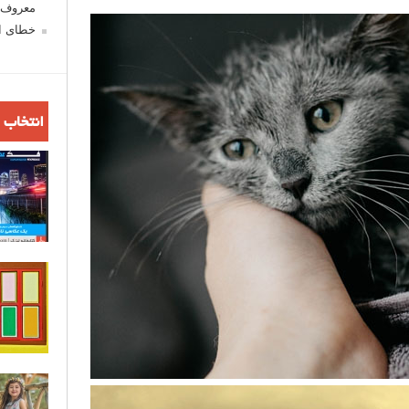
معروف ش
خطای اع
انتخاب 