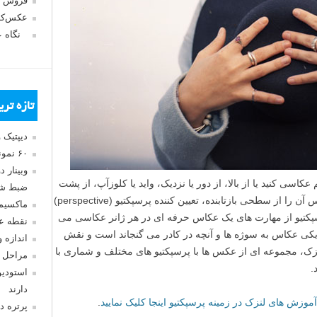
فروش 
عکس‌کا
نگاه 
تازه تر
دیپتیک 
۶۰ نمونه عکس سبک ماکسیمالیسم
وبینار 
 عکاسی کنید یا از بالا، از دور یا نزدیک، واید یا کلوزآپ، از پشت
ضبط شد
چیز ها سوژه را به تصویر بکشید یا تنها انعکاس آن را از سطحی بازتابنده، تعیین کننده پرسپکتیو (perspective)
ماکسیم
پکتیو از مهارت های یک عکاس حرفه ای در هر ژانر عکاسی می
نقطه ع
دیکی عکاس به سوژه ها و آنچه در کادر می گنجاند است و نقش
اندازه 
نزک، مجموعه ای از عکس ها با پرسپکتیو های مختلف و شماری با
مراحل 
.
استودیو
دارند
آموزش های لنزک در زمینه پرسپکتیو اینجا کلیک نمایید
.
پرتره د