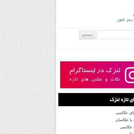
 رمز عبور
ی:
 تازه لنزک
های عکاسی
با عکاسان
 عکاسی