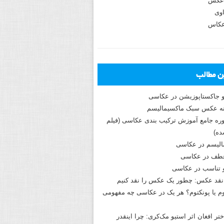
عکس
وی
عکاس
ین مطالب
و جاکستا‌پوزیشن در عکاسی
دوره جامع آموزش ترکیب بندی عکاسی (فیلم
ه)
الیسم در عکاسی
طف در عکاسی
و تناسب در عکاسی
نقد عکس: چطور یک عکس را نقد کنیم
م یا پونکتوم؟ هر یک در عکاسی چه مفهومی
ختر افغان اثر استیو مک‌کری: چرا اینقدر