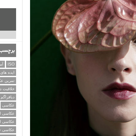
برچسب‌
ISO
آم
ایده های
تمرین ع
خلاقیت د
دیافراگم
عکاسی
عکاسی از
عکاسی از
عکاسی خی