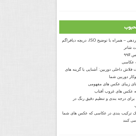
حبوب
درک نوردهی – همراه با توضیح ISO، دریچه دیافراگم
 شاتر
 #۹۹
 عکاسی
 فلاش داخلی دوربین: آشنایی با گزینه های
کار دوربین شما
های زیبای عکس های مفهومی
 عکس های غروب آفتاب
برای درجه بندی و تنظیم دقیق رنگ در
نیک ترکیب بندی در عکاسی که عکس های شما
می کنند