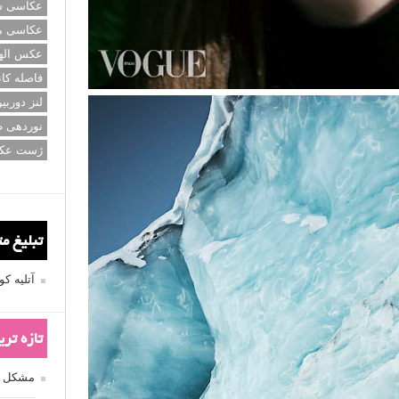
عکاسی سی
عکاسی م
عکس اله
فاصله کان
لنز دوربی
نوردهی ط
ژست عک
تبلیغ م
آتلیه 
تازه تر
مشکل فکوس