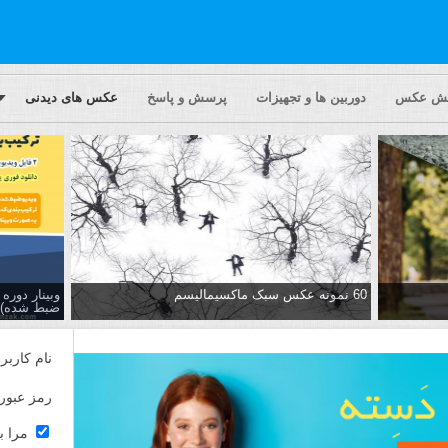
یش عکس
دوربین ها و تجهیزات
پرسش و پاسخ
عکس های دیدنی
60 نمونه عکس سبک ماکسیمالیسم
وبینار دور
ضبط شده)
نام کاربر
رمز عبور
مرا ب