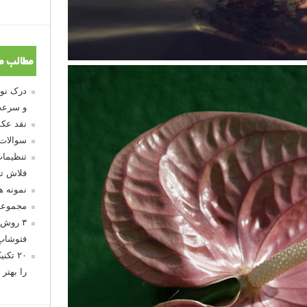
مطالب م
و سرعت
نقد عکس
سوالات
تنظیمات
فلاش تو
نمونه 
مجموعه
۳ روش 
فتوشاپ
۲۰ تک
را بهتر 