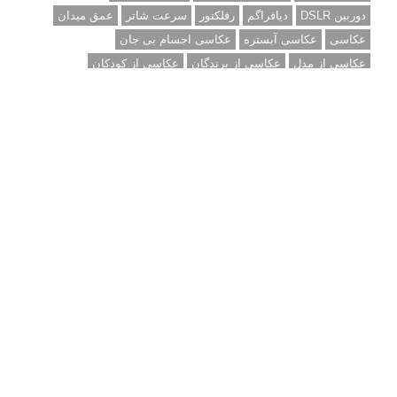
دوربین DSLR
دیافراگم
رفلکتور
سرعت شاتر
عمق میدان
عکاسی
عکاسی آبستره
عکاسی اجسام بی جان
عکاسی از مدل
عکاسی از پرندگان
عکاسی از کودکان
عکاسی از گل ها
عکاسی خیابانی
عکاسی در شب
عکاسی سیاه و سفید
عکاسی ماکرو
عکاسی منظره
عکاسی ورزشی
عکاسی پرتره
عکس الهام بخش
عکس های الهام بخش
فاصله کانونی
فتوشاپ
فلاش
فوکوس
لنز دوربین
مجموعه عکس
نقاشی با نور
نوردهی
نوردهی طولانی
نورپردازی
پرسپکتیو
ژست عکاسی
تبلیغ متنی
آتلیه کودک سروش
تازه ترین سوالات مطرح شده