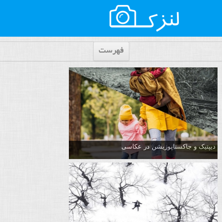
فهرست
دیپتیک و جاکستا‌پوزیشن در عکاسی