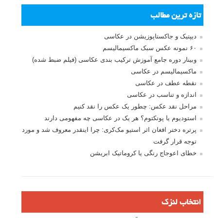
تازه ترین مطالب
دیپتیک و جاکستا‌پوزیشن در عکاسی
۶۰ نمونه عکس سبک ماکسیمالیسم
وبینار دوره جامع آموزش ترکیب بندی عکاسی (فیلم ضبط شده)
ماکسیمالیسم در عکاسی
نقطه عطف در عکاسی
اندازه و تناسب در عکاسی
مراحل نقد عکس: چطور یک عکس را نقد کنیم
استودیوم یا پونکتوم؟ هر یک در عکاسی چه مفهومی دارند
پرتره دختر افغان اثر استیو مک‌کری: چرا اینقدر معروف شد و مورد
توجه قرار گرفت
خطای اعوجاج رنگی یا کروماتیک ابریشن
انتخاب لنزک