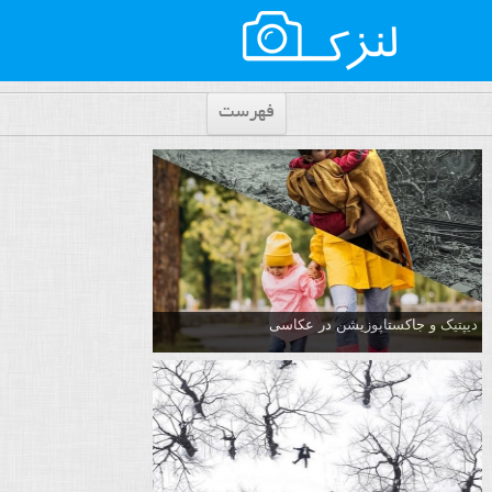
فهرست
دیپتیک و جاکستا‌پوزیشن در عکاسی