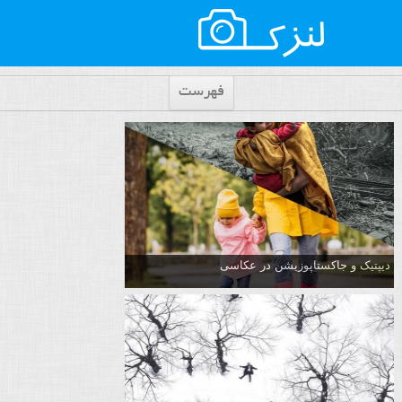
فهرست
دیپتیک و جاکستا‌پوزیشن در عکاسی