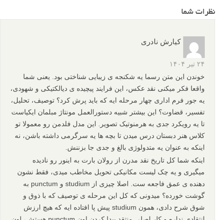
نظرات شما
کیارش نادری
۲۴ تیر ۱۴۰۴
خوندن این متن رسما یه شکنجه ی زیبایی شناختی بود. یعنی شما
واقعا فکر میکنی نقد عکس، این فرایند پیچیده ی دیالکتیکی و شهودی،
یه جور فرم اداری چهار مرحله ایه که باید پرش کرد؟ توصیف، تحلیل،
تفسیر، قضاوت؟ این بیشتر شبیه دستورالعمل مونتاژ مبلمان ایکیاست
تا یه رویکرد جدی به هرمنوتیک تصویر. این مدل فلدمن رو معمولا تو
کلاس هنر دبستان درس میدن تا بچه ها یه سرگرمی داشته باشن، نه
اینکه به عنوان یه متدولوژی بالغ و جدی جا بزننش.
اینکه شما کل تاریخ نقد مدرن از رولان بارت به اینور رو نادیده
میگیری و یه چک لیست مکانیکی تحویل مخاطب میدی، فقط نشون
دهنده ی عمق فاجعه ست. اصلا چیزی از studium و punctum به
گوشت خورده؟ میدونی که کل این مرحله ی توصیف که با ذوق و
شوق شرح دادی، همون studium پیش پا افتاده ایه که هیچ ارزش
انتقادی نداره و کار اصلی منتقد پیدا کردن اون punctum هستش، اون