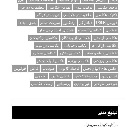
ترفند عکاسی
ترکیب بندی
تمرین عکاسی
تنظیمات دوربین
تکنیک عکاسی
خلاقیت در عکاسی
دریچه دیافراگم
دوربین DSLR
دیافراگم
رفلکتور
سرعت شاتر
عمق میدان
عکاسی
عکاسی آبستره
عکاسی اجسام بی جان
عکاسی از مدل
عکاسی از پرندگان
عکاسی از کودکان
عکاسی از گل ها
عکاسی خیابانی
عکاسی در شب
عکاسی سیاه و سفید
عکاسی ماکرو
عکاسی منظره
عکاسی ورزشی
عکاسی پرتره
عکس الهام بخش
عکس های الهام بخش
فاصله کانونی
فتوشاپ
فلاش
فوکوس
لنز دوربین
مجموعه عکس
نقاشی با نور
نوردهی
نوردهی طولانی
نورپردازی
پرسپکتیو
ژست عکاسی
تبلیغ متنی
آتلیه کودک سروش