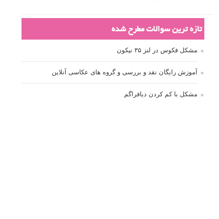
تازه ترین سوالات مطرح شده
مشکل فکوس در لنز ۳۵ نیکون
آموزش رایگان نقد و بررسی و گروه های عکاسی آنلاین
مشکل با کم کردن دیافراگم
Fujifilm or Olympus
انتخاب ۹۰d به جای ۸۰d یا خرید لنز؟
کسب درامد از عکاسی
نحوه آپلود عکس
ارور cannot start live view