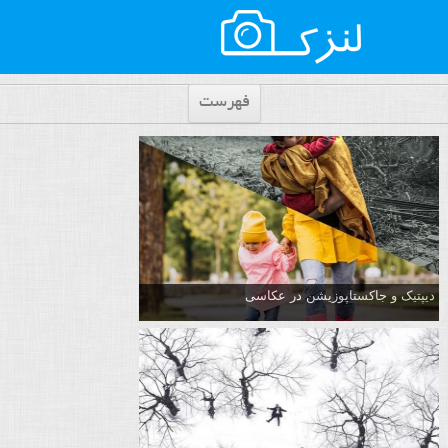
فهرست
دیپتیک و جاکستا‌پوزیشن در عکاسی