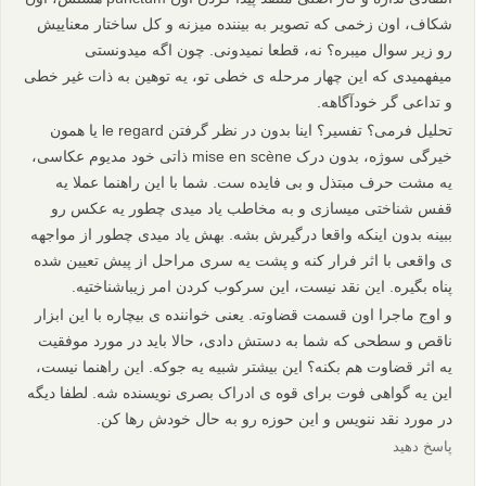
شکاف، اون زخمی که تصویر به بیننده میزنه و کل ساختار معناییش
رو زیر سوال میبره؟ نه، قطعا نمیدونی. چون اگه میدونستی
میفهمیدی که این چهار مرحله ی خطی تو، یه توهین به ذات غیر خطی
و تداعی گر خودآگاهه.
تحلیل فرمی؟ تفسیر؟ اینا بدون در نظر گرفتن le regard یا همون
خیرگی سوژه، بدون درک mise en scène ذاتی خود مدیوم عکاسی،
یه مشت حرف مبتذل و بی فایده ست. شما با این راهنما عملا یه
قفس شناختی میسازی و به مخاطب یاد میدی چطور یه عکس رو
ببینه بدون اینکه واقعا درگیرش بشه. بهش یاد میدی چطور از مواجهه
ی واقعی با اثر فرار کنه و پشت یه سری مراحل از پیش تعیین شده
پناه بگیره. این نقد نیست، این سرکوب کردن امر زیباشناختیه.
و اوج ماجرا اون قسمت قضاوته. یعنی خواننده ی بیچاره با این ابزار
ناقص و سطحی که شما به دستش دادی، حالا باید در مورد موفقیت
یه اثر قضاوت هم بکنه؟ این بیشتر شبیه یه جوکه. این راهنما نیست،
این یه گواهی فوت برای قوه ی ادراک بصری نویسنده شه. لطفا دیگه
در مورد نقد ننویس و این حوزه رو به حال خودش رها کن.
پاسخ دهید