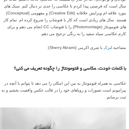
سال است که فرصتى پیدا کردم تا عکاسى را جدى تر دنبال کنم. سبک هاى
مورد علاقه ام ویرایش خلاقانه (Creative Edit) و مفهومی (Conceptual)
هستند. سال هاى زیادى است که کار با فتوشاپ را شروع کرده ام. تمام کار
هاى فتومونتاژ (Photomontage) را با فتوشاب CC انجام مى دهم و براى
کارم عکاسى سیاه سفید را به رنگى ترجیح مى دهم.
مصاحبه
لنزک
با شری اکرمی (Sherry Akrami):
با کلمات خودت، عکاسی و فتومونتاژ را چگونه تعریف می کنی؟
عکاسى به همراه فتومونتاژ به من این امکان را می دهد تا بتوانم با آنچه در
پیرامونم است تصورات و رویاهاى خود را در قالب عکس واقعیت بخشم و به
ثبت برسانم.