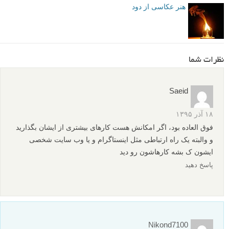
بیشتر بخوانید:
شهرزاد اکرمی: داستان پشت عکس ها
عکس‌کاوی #11: فتومونتاژ مادر طبیعت از شری اکرمی
عکس های برتر شاخه عکاسی از غذا های سایت ۵۰۰px سال
2016
عکس‌کاوی #3: ساحل زندگی
هنر عکاسی از دود