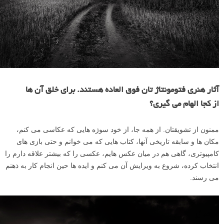
آثار هنری فتومونتاژ تان فوق العاده هستند. برای خلق آن ها
از کجا الهام می گیری؟
ممنون از تشویقتان. از همه جا، از خود سوژه هایى که عکاسى می کنم،
مکان ها و سابقه تاریخى آنها، کتاب هایی که می خوانم و حتى بازی هاى
کامپیوترى، گاهى هم در میان عکس هایم، عکسى را که بیشتر علاقه دارم را
انتخاب کرده، شروع به ویرایش آن مى کنم و ایده ها حین انجام کار به ذهنم
مى رسند.