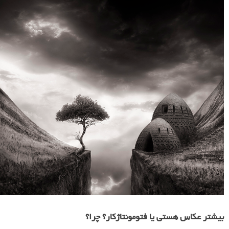
بیشتر عکاس هستی یا فتومونتاژکار؟ چرا؟