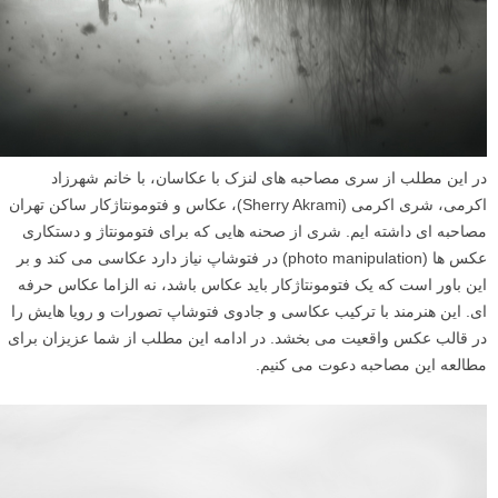
در این مطلب از سری مصاحبه های لنزک با عکاسان، با خانم شهرزاد
اکرمی، شری اکرمی (Sherry Akrami)، عکاس و فتومونتاژکار ساکن تهران
مصاحبه ای داشته ایم. شری از صحنه هایی که برای فتومونتاژ و دستکاری
عکس ها (photo manipulation) در فتوشاپ نیاز دارد عکاسی می کند و بر
این باور است که یک فتومونتاژکار باید عکاس باشد، نه الزاما عکاس حرفه
اى. این هنرمند با ترکیب عکاسی و جادوی فتوشاپ تصورات و رویا هایش را
در قالب عکس واقعیت می بخشد. در ادامه این مطلب از شما عزیزان برای
مطالعه این مصاحبه دعوت می کنیم.