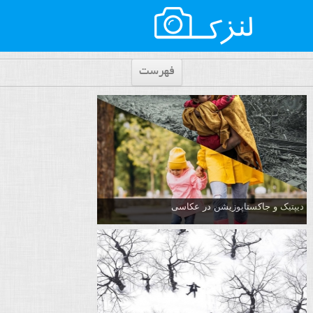
فهرست
دیپتیک و جاکستا‌پوزیشن در عکاسی