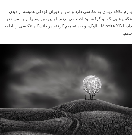
پدرم علاقه زیادى به عکاسى دارد و من از دوران کودکى همیشه از دیدن
عکس هایى که او گرفته بود لذت می بردم. اولین دوربینم را او به من هدیه
داد، Minolta XG1 آنالوگ، و بعد تصمیم گرفتم در دانشگاه عکاسى را ادامه
بدهم.