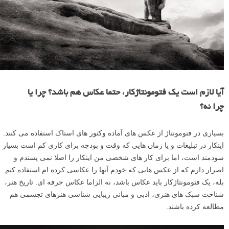
آیا لازم است یک فتومونتاژکار، حتما عکاس هم باشد؟ چرا یا
چرا نه؟
بسیارى در فتومونتاژ از عکس هاى آماده وکتور هاى استاک استفاده مى کنند.
اینکار در تبلیغات و یا زمان هایى که وقت و بودجه براى کارى کم است بسیار
سودمند است، اما براى کار هاى شخصى من اینکار را اصلا نمى پسندم و
اصرار دارم که از عکس هایى که خودم آنها را عکاسى کرده ام استفاده کنم.
بله، یک فتومونتاژکار باید عکاس باشد، نه الزاما عکاس حرفه اى. تاریخ هنر،
شناخت سبک هاى هنرى، ادبى و مبانى زیبایى شناسى هنرهاى تجسمى هم
مطالعه کرده باشند.