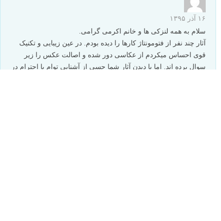
نظرات شما
Saeid
۱۸ آذر ۱۳۹۵
فوق العاده بود، اگر امکانش هست کارهای بیشتری از ایشان بگذارید
و والبته یک راه ارتباطی مثل اینستاگرام و یا وب سایت شخصی
ایشون ک بشه کارهاشون رو دید
پاسخ دهید
Nikond7100