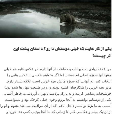
یکی از کار هایت که خیلی دوستش داری؟ داستان پشت این
اثر چیست؟
من علاقه زیادى به حیوانات و حفاظت از آنها دارم. در عکس هایم هم خیلى
وقتها آنها سوژه اصلى ام هستند. اما اگر بخواهم عکسى یا عکس هایى را
انتخاب کنم، به آنهایى که سوژه هایش بچه خرس است علاقه بسیار دارم.
مادر بچه خرس را شکارچیان کشته بودند و او در طبیعت تنها رها شده بود؛
خوشبختانه پیدایش کردند و به پارک پردیسان تهران آوردند. به خاطر آشنایى
یکى از دوستانم توانستم به آنجا بروم وچون خیلى کوچک بود و نمیتوانست
آسیبى به ما بزند توانستم داخل اتاقى که از آن مراقبت مى شد بشوم و او را
از نزدیک ببینم و عکاسى کنم. تا زمانى که ما آنجا بودیم، کمى غذا خورد و