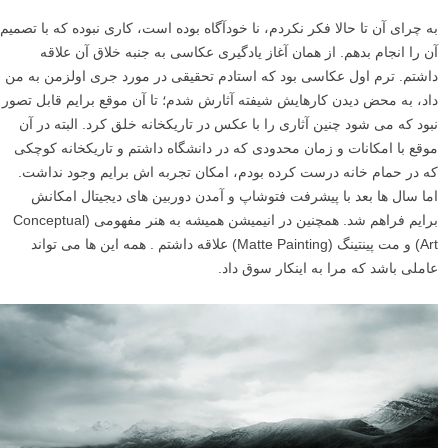
به چراى آن تا حالا فکر نکردم، نا خودآگاه بوده است، کارى نبوده که با تصمیم
آن را انجام بدهم. از همان آغاز یادگیرى عکاسى به جنبه خلاق آن علاقه
داشتم. ترم اول عکاسى بود که استادم تحقیقى در مورد جرى اولزمن به من
داد، به محض دیدن کارهایش شیفته آثارش شدم؛ تا آن موقع برایم قابل تصور
نبود که مى شود چنین آثارى را با عکس در تاریکخانه خلق کرد. البته در آن
موقع با امکانات و زمان محدودى که در دانشگاه داشتم و تاریکخانه کوچکى
که در حمام خانه درست کرده بودم، امکان تجربه اش برایم وجود نداشت.
اما سال ها بعد با پیشرفت فتوشاپ و آمدن دوربین هاى دیجیتال امکانش
برایم فراهم شد. همچنین در انیمیشن همیشه به هنر مفهومی (Conceptual
Art) و مت پینتینگ (Matte Painting) علاقه داشتم . همه این ها می تواند
عاملى باشد که مرا به اینکار سوق داد.