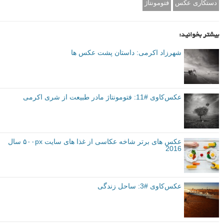
مایلیم که نظر شما را جویا شویم. خواهشمندیم در بخش دیدگاه ها، برایمان
بنویسید.
صفحه اینستاگرام شری اکرمی
instagram.com/sherryakrami
توصیه شده توسط لنزک
عکس های دیدنی
مصاحبه با عکاسان
برچسب ها
دستکاری عکس
فتومونتاژ