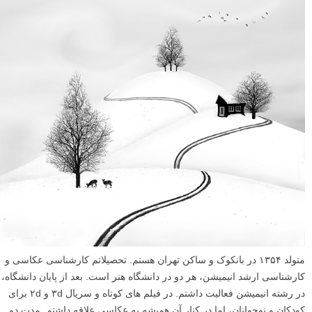
متولد ١٣۵۴ در بانکوک و ساکن تهران هستم. تحصیلاتم کارشناسى عکاسى و
کارشناسى ارشد انیمیشن، هر دو در دانشگاه هنر است. بعد از پایان دانشگاه،
در رشته انیمیشن فعالیت داشتم. در فیلم هاى کوتاه و سریال ۳d و ۲d براى
کودکان و نوجوانان، اما در کنار آن همیشه به عکاسى علاقه داشتم. مدت دو