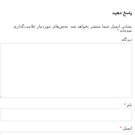
درسته میگه دوربین مهم نیست ولی دیگه نه تا این حد
پاسخ دهید
وحید
۱۸ تیر ۱۳۹۵
دقیقا من یه عکاسی رو دیدم که کلی مدرک عکاسی و مربیگری و
کلی امکانات پیشرفته عکاسی داشت ولی وقتی کارهاش رو نگاه
میکردم توی دلم بهش میخندیم به قدری کودکانه بود …مهم ذهن
عکاس و دید خلاقانه عکاسی.چه با موبایل چه با دوربین میلیونی
پاسخ دهید
مهدی جوانمرد