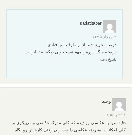
maryam2000
۱۷ مهر ۱۳۹۵
سلام من دانشجوی ترم اول رشتهی معماری داخلیم یکی از پروزه
هایم عکاسی است اما من دوربین عکاسی ندارم کیفیت عکس گوشیم
نیز زیاد خوب نیست برای همین من از شما میخواهم کتابی را بهم
معرفی کنید که حداقل بتونیم با این شرایط عکس خوب بگیرم ممنون
پاسخ دهید
سامان
نویسنده
۱۸ مهر ۱۳۹۵
درود فراوان
پیشنهاد می کنم کتاب هک عکاسی و راهنمای عکاسی
دیجیتال را از فروشگاه لنزک تهیه نمایید.
موفق باشید