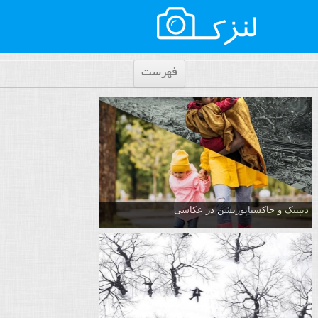
فهرست
دیپتیک و جاکستا‌پوزیشن در عکاسی