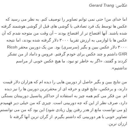
عکاس: Gerard Trang
اما خدای من! حتی نمی توانم تصاویر را توصیف کنم. به نظر می رسید که
عکس ها توسط یک فرد تصادفی با گوشی های قبل از گوشی هوشمند گرفته
شده باشند. آنها افتضاح تر از افتضاح بودند – آن وقت من متوجه شدم که آن
عکس ها با لوازمی به ارزش تقریبا ۳۰۰۰ دلار گرفته شده بودند، اما نتیجه
۳۰۰۰ دلار عکس ببین و بگیر (سرسری) بود. من یک دوربین محقر Ricoh
GXR داشتم و چند عکس برای خودم گرفتم. عروس و داماد از من تشکر
کردند و گفتند، «اگر به خاطر تو نبود، ما هیچ عکس خوبی از مراسم
نداشتیم».
من نتایج ببین و بگیر حاصل از دوربین هایی را دیده ام که هزاران دلار قیمت
دارند، و برعکس، نتایج قوی و حرفه ای از محقرترین دوربین ها را نیز دیده
ام. من فکر می کنم همه چیز به استفاده از حداکثر پتانسیل دوربینتان بستگی
دارد، صرف نظر از این که چه دوربینی است. چیزی که من خیلی دیر فهمیدم
(و می توانست مانع از هدر رفتن پول زیادی شود) این بود که من می توانستم
تصاویر خوبی با هر دوربینی که داشتم بگیرم. از گران ترین آنها گرفته تا
ارزان ترین.