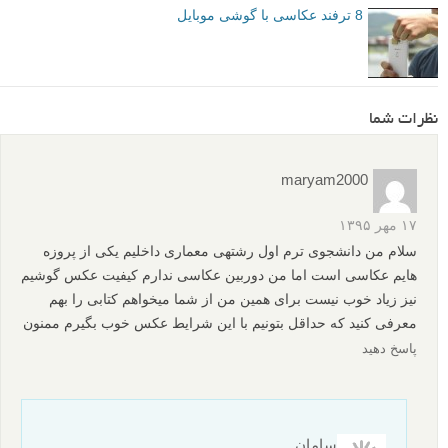
نویسنده: الیویه دونگ (Olivier Duong)
م
منبع
برگرفته از:
digital-photography-school
دوربین ها و تجهیزات
عکاسی با موبایل
برچسب ها
بیشتر بخوانید:
عکاسی با موبایل: عکس هایی زیبا از سایت 500px که با گوشی
iPhone گرفته شده اند