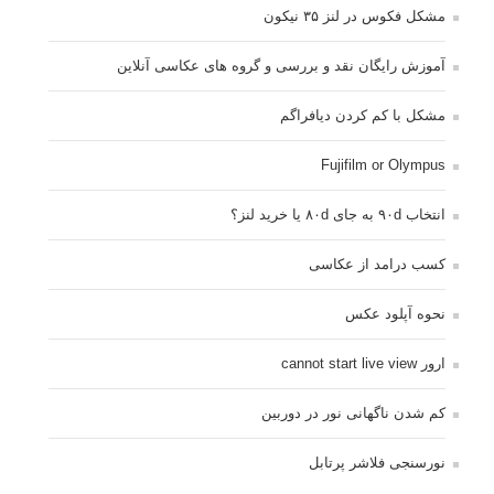
مشکل فکوس در لنز ۳۵ نیکون
آموزش رایگان نقد و بررسی و گروه های عکاسی آنلاین
مشکل با کم کردن دیافراگم
Fujifilm or Olympus
انتخاب ۹۰d به جای ۸۰d یا خرید لنز؟
کسب درامد از عکاسی
نحوه آپلود عکس
ارور cannot start live view
کم شدن ناگهانی نور در دوربین
نورسنجی فلاشر پرتابل