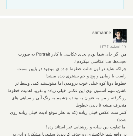
samannik
۱۷ اسفند ۱۳۹۴
من اگر جای شما بودم بجای عکاسی با کادر Portrait به صورت
Landscape عکاسی میکردم!.
چراکه شاید در اون حالت خطوط جاده ی موجود در پایین سمت
راست با زیبایی و پیچ و خم بیشتری دیده میشد!
خطوط دوتا کوه خیلی خوب درومدن اما میتونستند کمی وسط تر
باشن،سهم آسمون توی این عکس خیلی زیاده و تقریبا اهمیت خطوط
رو گرفته و من به عنوان یه بیننده چشمم به رنگ آبی و سیاهی های
منحرف میشه تا دیدن خطوط
کنتراست عکس خیلی زیاده (که به نظر موقع ادیت خیلی زیاده روی
شده)
اما تفاوت بین سایه و روشنایی غیر استاندارده!
در واقع شما خاکستری رو حذف کردید،یا سفید،یا مشکی! و این به