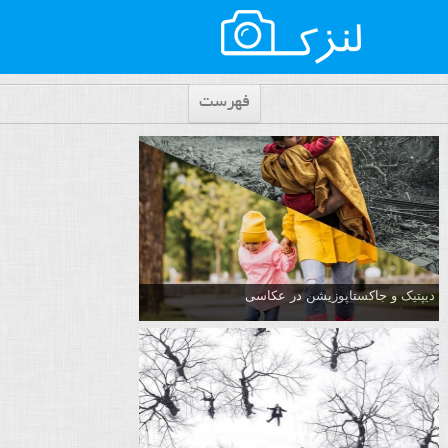
فهرست
دیپتیک و جاکستا‌پوزیشن در عکاسی