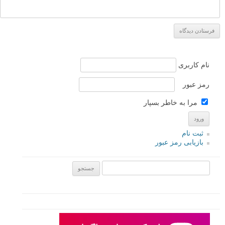
نام کاربری
رمز عبور
مرا به خاطر بسپار
ثبت نام
بازیابی رمز عبور
جستجو یرای: