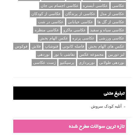
عکاسی
عکاسی آبستره
عکاسی اجسام بی جان
عکاسی از مدل
عکاسی از پرندگان
عکاسی از کودکان
عکاسی از گل ها
عکاسی خیابانی
عکاسی در شب
عکاسی سیاه و سفید
عکاسی ماکرو
عکاسی منظره
عکاسی ورزشی
عکاسی پرتره
عکس الهام بخش
عکس های الهام بخش
فاصله کانونی
فتوشاپ
فلاش
فوکوس
لنز دوربین
مجموعه عکس
نقاشی با نور
نوردهی
نوردهی طولانی
نورپردازی
پرسپکتیو
ژست عکاسی
تبلیغ متنی
آتلیه کودک سروش
تازه ترین سوالات مطرح شده