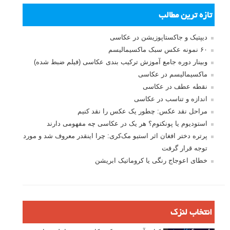
تازه ترین مطالب
دیپتیک و جاکستا‌پوزیشن در عکاسی
۶۰ نمونه عکس سبک ماکسیمالیسم
وبینار دوره جامع آموزش ترکیب بندی عکاسی (فیلم ضبط شده)
ماکسیمالیسم در عکاسی
نقطه عطف در عکاسی
اندازه و تناسب در عکاسی
مراحل نقد عکس: چطور یک عکس را نقد کنیم
استودیوم یا پونکتوم؟ هر یک در عکاسی چه مفهومی دارند
پرتره دختر افغان اثر استیو مک‌کری: چرا اینقدر معروف شد و مورد
توجه قرار گرفت
خطای اعوجاج رنگی یا کروماتیک ابریشن
انتخاب لنزک