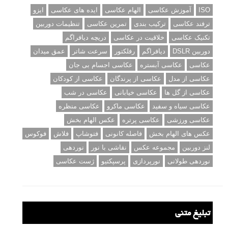
ISO
آموزش عکاسی
الهام عکاسی
ایده های عکاسی
ایزو
ترفند عکاسی
ترکیب بندی
تمرین عکاسی
تنظیمات دوربین
تکنیک عکاسی
خلاقیت در عکاسی
دریچه دیافراگم
دوربین DSLR
دیافراگم
رفلکتور
سرعت شاتر
عمق میدان
عکاسی
عکاسی آبستره
عکاسی اجسام بی جان
عکاسی از مدل
عکاسی از پرندگان
عکاسی از کودکان
عکاسی از گل ها
عکاسی خیابانی
عکاسی در شب
عکاسی سیاه و سفید
عکاسی ماکرو
عکاسی منظره
عکاسی ورزشی
عکاسی پرتره
عکس الهام بخش
عکس های الهام بخش
فاصله کانونی
فتوشاپ
فلاش
فوکوس
لنز دوربین
مجموعه عکس
نقاشی با نور
نوردهی
نوردهی طولانی
نورپردازی
پرسپکتیو
ژست عکاسی
تبلیغ متنی