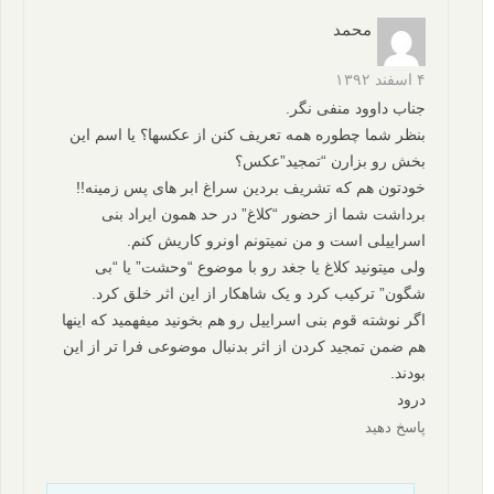
محمد
۴ اسفند ۱۳۹۲
جناب داوود منفی نگر.
بنظر شما چطوره همه تعریف کنن از عکسها؟ یا اسم این
بخش رو بزارن “تمجید”عکس؟
خودتون هم که تشریف بردین سراغ ابر های پس زمینه!!
برداشت شما از حضور “کلاغ” در حد همون ایراد بنی
اسراییلی است و من نمیتونم اونرو کاریش کنم.
ولی میتونید کلاغ یا جغد رو با موضوع “وحشت” یا “بی
شگون” ترکیب کرد و یک شاهکار از این اثر خلق کرد.
اگر نوشته قوم بنی اسراییل رو هم بخونید میفهمید که اینها
هم ضمن تمجید کردن از اثر بدنبال موضوعی فرا تر از این
بودند.
درود
پاسخ دهید