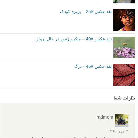
نقد عکس #25 – پرتره کودک
نقد عکس #40 – ماکرو زنبور در حال پرواز
نقد عکس #46 - برگ
نظرات شما
radmehr
۳ مهر ۱۳۹۵