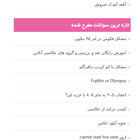
آتلیه کودک سروش
تازه ترین سوالات مطرح شده
مشکل فکوس در لنز ۳۵ نیکون
آموزش رایگان نقد و بررسی و گروه های عکاسی آنلاین
مشکل با کم کردن دیافراگم
Fujifilm or Olympus
انتخاب ۹۰d به جای ۸۰d یا خرید لنز؟
کسب درامد از عکاسی
نحوه آپلود عکس
ارور cannot start live view