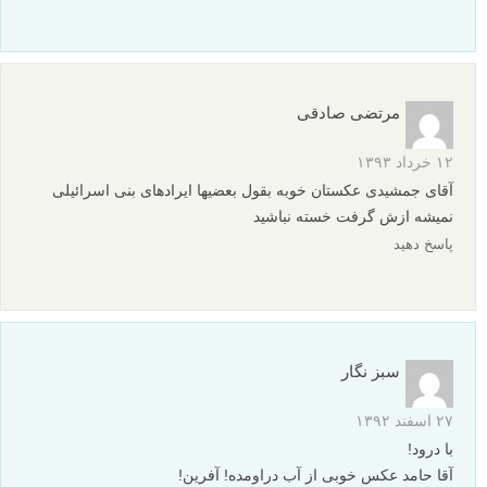
مرتضی صادقی
۱۲ خرداد ۱۳۹۳
آقای جمشیدی عکستان خوبه بقول بعضیها ایرادهای بنی اسرائیلی
نمیشه ازش گرفت خسته نباشید
پاسخ دهید
سبز نگار
۲۷ اسفند ۱۳۹۲
با درود!
آقا حامد عکس خوبی از آب دراومده! آفرین!