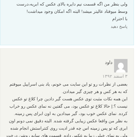
ولی بنظر من اگه قسمت نیم دایره بالای عکس که ابریه،درست
وسط میوفتاد عالیتر میشد! البته اگه امکان وجود میداشت!
با احترام
پاسخ دهید
داود
۳ اسفند ۱۳۹۲
بعضی از نظرات رو تو این سایت می خونم، یاد بنی اسراییل میوفتم
که به هر کس و هر چیزی گیر میدادن.
این همه نکات مثبت توی عکس هست گیر دادین چرا کلاغ تو عکس
نیست ؟:| حالا کلاغ تو عکس بود، می گفتین نه نمای عکس رو خراب
کرده. نمای عکس خوب بود، گیر میدادین به اون ابرای پس زمینه.
به نظر من واقعا عکس زیبایی گرفته شده. البته دقیق نمی دونم اون
ابری که تو پس زمینه اس چه قدر ادیت روی کنتراستش انجام شده
ولی یه نمای خیلی زیبا به عکس داده. قسمت های سایه روشن درخت