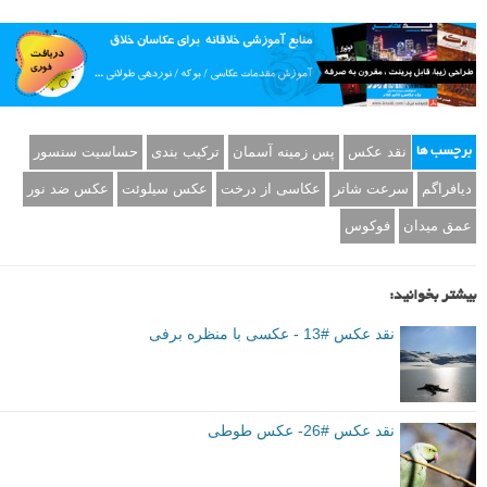
نقد عکس
پس زمینه آسمان
ترکیب بندی
حساسیت سنسور
برچسب ها
دیافراگم
سرعت شاتر
عکاسی از درخت
عکس سیلوئت
عکس ضد نور
عمق میدان
فوکوس
بیشتر بخوانید:
نقد عکس #13 - عکسی با منظره برفی
نقد عکس #26- عکس طوطی