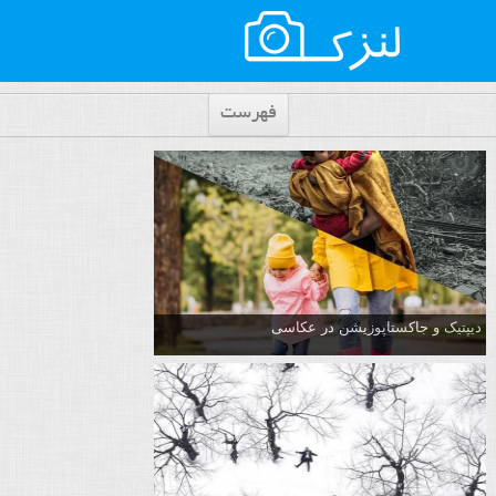
فهرست
دیپتیک و جاکستا‌پوزیشن در عکاسی