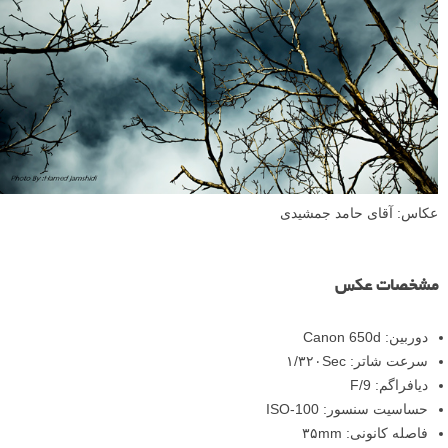
عکاس: آقای حامد جمشیدی
مشخصات عکس
دوربین: Canon 650d
سرعت شاتر: ۱/۳۲۰Sec
دیافراگم: F/9
حساسیت سنسور: ISO-100
فاصله کانونی: ۳۵mm