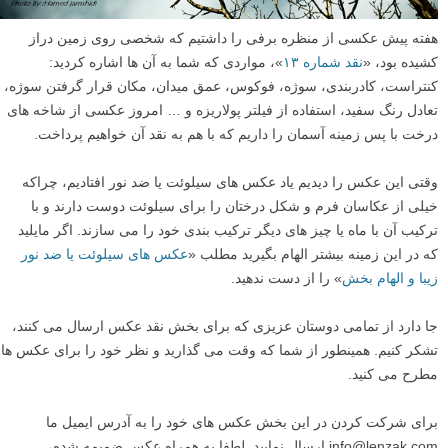
هفته پیش عکسی از منظره برفی را داشتیم که شخصی روی زمین دراز
کشیده بود، «
نقد شماره ۱۳
»، مواردی که شما به آن ها اشاره کردید:
کنتراست، کادربندی، سوژه، فوکوس، عمق میدان، مکان قرار گرفتن سوژه،
تعادل رنگ سفید، استفاده از فیلتر پولاریزه و … امروز عکسی از شاخه های
درخت با پس زمینه آسمان را داریم که با هم به نقد آن خواهیم پرداخت.
وقتی این عکس را دیدیم یاد عکس های سیلوئت یا ضد نور افتادیم، چراکه
خیلی از عکاسان فرم و شکل درختان را برای سیلوئت دوست دارند و با
ترکیب آن با ماه یا چیز های دیگر ترکیب بندی خود را می سازند. اگر مایلید
که در این زمینه بیشتر الهام بگیرید مطلب «
عکس های سیلوئت یا ضد نور
زیبا و الهام بخش
» را از دست ندهید.
جا دارد از تمامی دوستان عزیزی که برای بخش نقد عکس ارسال می کنند،
تشکر کنیم. همینطور از شما که وقت می گذارید و نظر خود را برای عکس ها
مطرح می کنید.
برای شرکت کردن در این بخش عکس های خود را به آدرس ایمیل ما
info@lenzak.com ارسال نمایید. لطفا به همراه عکس ضمیمه شده،