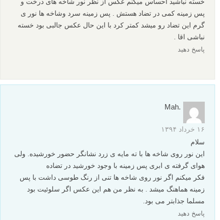
خسته نباشید احساس میکنم عکس از نظر نور شاخه های درخت و
پس زمینه کمی در تضاد هستش . پس زمینه سرد وشاخه ها نور ی
گرم این تضاد رو میشد کمتر کرد با این حال عکس جالبی بود خسته
نباشی اقا .
پاسخ دهید
.Mah
۱۶ خرداد ۱۳۹۴
سلام
این نور روی شاخه ها با ته مایه ی زرد نشانگر حضور خورشیده. ولی
هوای گرفته ی ابری پس زمینه با وجود خورشید در تضاده
فکر میکنم اگر نور روی شاخه ها تنی از رنگ طوسی داشت با پس
زمینه هماهنگ میشد . به نظر من هم این عکس اگر سلوئیت بود
مسلما جذابتر می بود.
پاسخ دهید