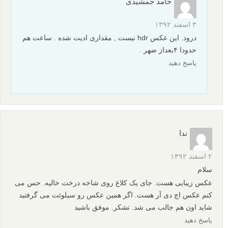
حامد جمشیدی
۳ اسفند ۱۳۹۲
درود. این عکس hdr نیست , مقداری ادیت شده . ساعت هم
حدودا ۴بعداز ضهر .
پاسخ دهید
ندا
۲ اسفند ۱۳۹۲
سلام
عکس زیبایی هست. جای یک کلاغ روی شاخه درخت خالیه. حس می
کنم عکس اچ دی آر هست. اگر همین عکس رو سیلوئت می گرفتید
شاید اون هم جالب می شد. تشکر. موفق باشید
پاسخ دهید