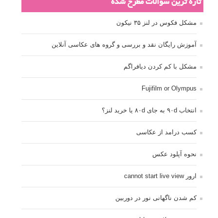
تازه ترین سوالات مطرح شده
مشکل فکوس در لنز ۳۵ نیکون
آموزش رایگان نقد و بررسی و گروه های عکاسی آنلاین
مشکل با کم کردن دیافراگم
Fujifilm or Olympus
انتخاب ۹۰d به جای ۸۰d یا خرید لنز؟
کسب درامد از عکاسی
نحوه آپلود عکس
ارور cannot start live view
کم شدن ناگهانی نور در دوربین