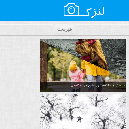
فهرست
دیپتیک و جاکستا‌پوزیشن در عکاسی