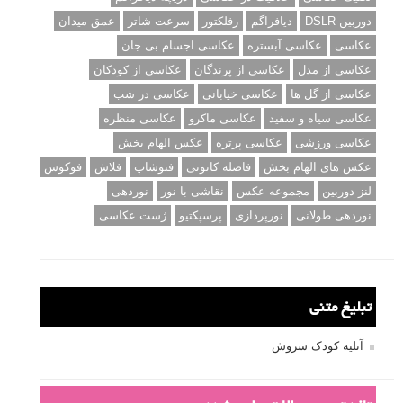
دوربین DSLR
دیافراگم
رفلکتور
سرعت شاتر
عمق میدان
عکاسی
عکاسی آبستره
عکاسی اجسام بی جان
عکاسی از مدل
عکاسی از پرندگان
عکاسی از کودکان
عکاسی از گل ها
عکاسی خیابانی
عکاسی در شب
عکاسی سیاه و سفید
عکاسی ماکرو
عکاسی منظره
عکاسی ورزشی
عکاسی پرتره
عکس الهام بخش
عکس های الهام بخش
فاصله کانونی
فتوشاپ
فلاش
فوکوس
لنز دوربین
مجموعه عکس
نقاشی با نور
نوردهی
نوردهی طولانی
نورپردازی
پرسپکتیو
ژست عکاسی
تبلیغ متنی
آتلیه کودک سروش