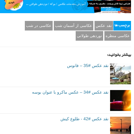
نقد عکس
عکاسی از آسمان شب
عکاسی در شب
برچسب ها
عکاسی منظره
نوردهی طولانی
بیشتر بخوانید:
نقد عکس #35 – فانوس
نقد عکس #34 – عکس ماکرو با عنوان بوسه
نقد عکس #42 - طلوع کیش