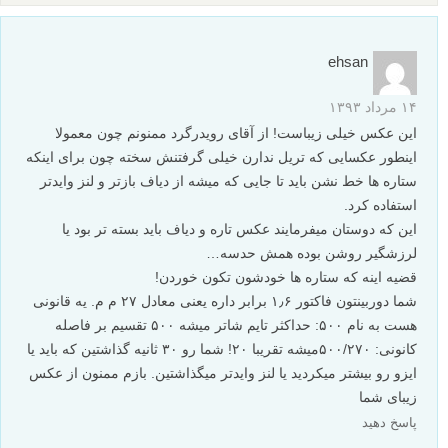
ehsan
۱۴ مرداد ۱۳۹۳
این عکس خیلی زیباست! از آقای رویدرگرد ممنونم چون معمولا
اینطور عکسایی که تریل ندارن خیلی گرفتنش سخته چون برای اینکه
ستاره ها خط نشن باید تا جایی که میشه از دیاف بازتر و لنز وایدتر
استفاده کرد.
این که دوستان میفرمایند عکس تاره و دیاف باید بسته تر بود یا
لرزشگیر روشن بوده همش حدسه…
قضیه اینه که ستاره ها خودشون تکون خوردن!
شما دوربینتون فاکتور ۱٫۶ برابر داره یعنی معادل ۲۷ م م. یه قانونی
هست به نام ۵۰۰: حداکثر تایم شاتر میشه ۵۰۰ تقسیم بر فاصله
کانونی: ۵۰۰/۲۷۰میشه تقریبا ۲۰! شما رو ۳۰ ثانیه گذاشتین که باید یا
ایزو رو بیشتر میکردید یا لنز وایدتر میگذاشتین. بازم ممنون از عکس
زیبای شما
پاسخ دهید