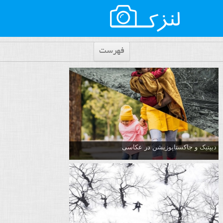
فهرست
دیپتیک و جاکستا‌پوزیشن در عکاسی