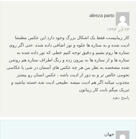
alireza parto
۲۳ آذر ۱۳۹۳
کار زیباییست.فقط یک اشکال بزرگ وجود دارد.این عکس مطمئنا
ادیت شده و به ستاره ها جلوه و نور اضافی داده شده .حتی اگر روی
ستاره ها زوم بشیم و دقیق توجه کنیم خطی که نور داده شده به
ستاره ها و از ستاره ها به بیرون زده و رنگ اطراف ستاره هم روشن
شده مشخصه.به نظر من هر چه عکس های آسمان در شی یا عکاسی
نجومی خالص تر و به دور از ادیت باشه ، عکس انسان رو بیشتر
مجذوب میکنه.اگر هم ادیت میشه ،طبیعی ادیت شه.خسته نباشید و
تبریک میگم بابت کار زیباتون
پاسخ دهید
جهان