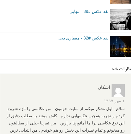
نقد عکس #39 - تنهایی
نقد عکس #32 - معماری دبی
نظرات شما
اشکان
۱ مهر ۱۳۹۷
سلام . اول تشکر میکنم از سایت خوبتون . من عکاسی را تازه شروع
کردم و تجربه همچین عکسهایی ندارم . کاش میشد یه مطلب دقیق از
این نوع عکاسی برا ما آماتورها بزارین . من تقریبا خیلی از مطالبتون
رو میخونم و تمام نظرات این بخش رو هم خوندم . من ابتدایی ترین