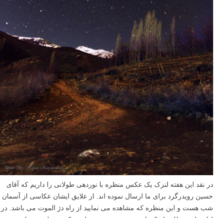
در نقد این هفته لنزک یک عکس منظره با نوردهی طولانی را داریم که آقای
حسین رویدرگرد برای ما ارسال نموده اند. از علایق ایشان عکاسی از آسمان
شب هست و این منظره که مشاهده می نمایید از راه دژ الموت می باشد. در