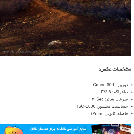
مشخصات عکس:
دوربین: Canon 60d
دیافراگم: F/2.8
سرعت شاتر: ۳۰Sec
حساسیت سنسور: ISO-1600
فاصله کانونی: ۱۷mm