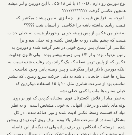
نوع دوربین رو دارم . ۱۱۰۰D با لنز ۱۸-۵۵ . با این دوربین و لنز میشه
همچین عکسی گزفت ؟؟؟؟؟؟؟؟؟؟؟؟
با توجه به افزایش قیمت لنز , چه لنزی به من پیشناد میکننین که
قیمت زیادی نداشته باشه برا عکاسی از آسمان شب ؟؟؟؟؟
به نظر من عکس از پس زمینه خوبی برخوردار هست نه خیلی جذاب
هست که چشم بیننده رو به طرفش بکشه و نه خیلی بده و برا
عکاسی از آسمان پس زمین خوبی در نظر گرقته شده و دوربین به
زمین نزدیک بوده و از ۱/۳ پس زمینه بیشتر بوده . ولی قانون جذابیت
عکس که از پایین ترین نقطه که بک گراند بوده رعایت شده نسبت به
اینکه دوربین بالاتر قرار میگرفت و پس زمینه پایین وجود نداشت .
ستاره ها خیلی جابجایی داشته به دلیل حرکت سریع زمین , که بیشتر
مناسب بود از سرعت شاتری مثل ۲۰ یا ۱۵ استفاده میکردین که
خیلی ستاره ها مات یا کمی خطی نشه .
به نطر میاد از فلاش اکسترنال قوی استفاده کردین که نور بر روی
بوته های پایینی و درختان انتهایی به خوبی مشخص است . و به نطر
میاد که قسمت وسط عکس ادیت شده و نور اضافه شده . در کل
مشکل استفاده از سرعت شاتر بالا بوده. برف روی کوه زیادی روشن
شده . درسته که انعکاس نور برف زیاده ولی نه دیگه از این فاصله .
بازم ببخشید که زیاد نوشتم و دوباره تشکر میکنم از مطالب مفیدی که