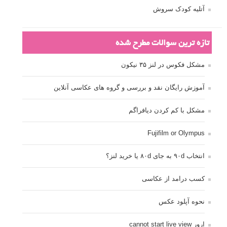
آتلیه کودک سروش
تازه ترین سوالات مطرح شده
مشکل فکوس در لنز ۳۵ نیکون
آموزش رایگان نقد و بررسی و گروه های عکاسی آنلاین
مشکل با کم کردن دیافراگم
Fujifilm or Olympus
انتخاب ۹۰d به جای ۸۰d یا خرید لنز؟
کسب درامد از عکاسی
نحوه آپلود عکس
ارور cannot start live view