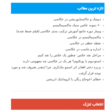
تازه ترین مطالب
دیپتیک و جاکستا‌پوزیشن در عکاسی
۶۰ نمونه عکس سبک ماکسیمالیسم
وبینار دوره جامع آموزش ترکیب بندی عکاسی (فیلم ضبط شده)
ماکسیمالیسم در عکاسی
نقطه عطف در عکاسی
اندازه و تناسب در عکاسی
مراحل نقد عکس: چطور یک عکس را نقد کنیم
استودیوم یا پونکتوم؟ هر یک در عکاسی چه مفهومی دارند
پرتره دختر افغان اثر استیو مک‌کری: چرا اینقدر معروف شد و مورد
توجه قرار گرفت
خطای اعوجاج رنگی یا کروماتیک ابریشن
انتخاب لنزک