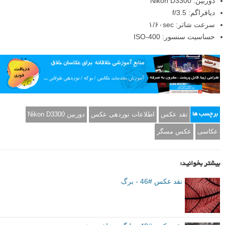
دوربین: Nikon D3300
دیافراگم: f/3.5
سرعت شاتر: ۱/۶۰sec
حساسیت سنسور: ISO-400
نقد عکس
اطلاعات نوردهی عکس
دوربین Nikon D3300
برچسب ها
عکاسی
عکس مسگر
بیشتر بخوانید:
نقد عکس #46 - برگ