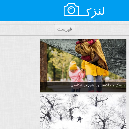
فهرست
دیپتیک و جاکستا‌پوزیشن در عکاسی