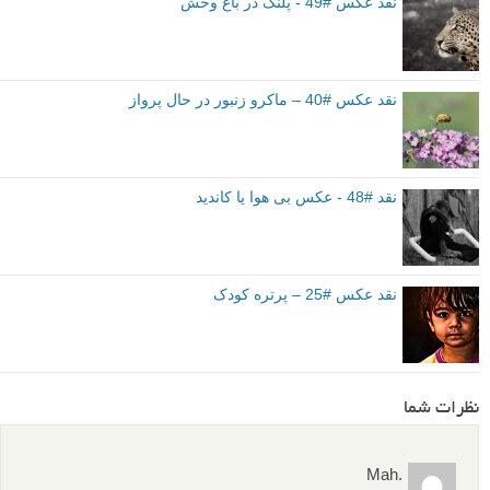
نقد عکس #49 - پلنگ در باغ وحش
نقد عکس #40 – ماکرو زنبور در حال پرواز
نقد #48 - عکس بی هوا یا کاندید
نقد عکس #25 – پرتره کودک
نظرات شما
.Mah