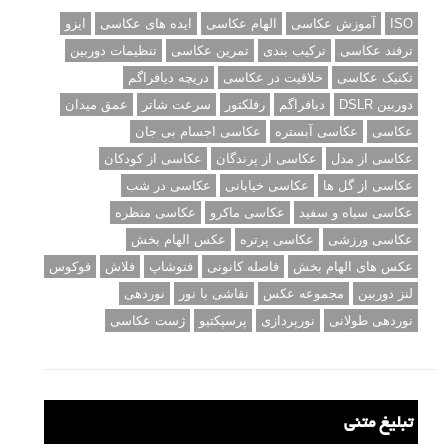
ISO
آموزش عکاسی
الهام عکاسی
ایده های عکاسی
ایزو
ترفند عکاسی
ترکیب بندی
تمرین عکاسی
تنظیمات دوربین
تکنیک عکاسی
خلاقیت در عکاسی
دریچه دیافراگم
دوربین DSLR
دیافراگم
رفلکتور
سرعت شاتر
عمق میدان
عکاسی
عکاسی آبستره
عکاسی اجسام بی جان
عکاسی از مدل
عکاسی از پرندگان
عکاسی از کودکان
عکاسی از گل ها
عکاسی خیابانی
عکاسی در شب
عکاسی سیاه و سفید
عکاسی ماکرو
عکاسی منظره
عکاسی ورزشی
عکاسی پرتره
عکس الهام بخش
عکس های الهام بخش
فاصله کانونی
فتوشاپ
فلاش
فوکوس
لنز دوربین
مجموعه عکس
نقاشی با نور
نوردهی
نوردهی طولانی
نورپردازی
پرسپکتیو
ژست عکاسی
تبلیغ متنی