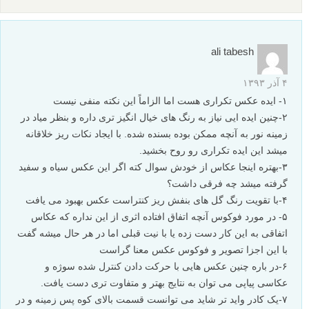
میتونم اضافه کنم ابنه که ساعت عکاسی حدود ۸-۹ صبحه
کاملا اتفاقی دیدم فامیلمون داره علف ها رو نوازش کنان میره
زمان برای برنامه ریزی یا کارگردانی عکس نداشتم و حتی نمیتونستم
منتظر خروج اون سوژه ای که دوستمون اشاره کرد باشم
من تا چندی قبل چنین میپنداشتم عکسی که بدون ادیت زیبا باشه
ارزش بلاتری داره ولی الان میدونم نیمه کار بعد از عکاسی و زمان
ادیت عکسه
اشتباه بزرگ من در این عکس استفاده نکردن از فرمت خام بود که
قول میدم دیگه تکرار نشه.
از گروه لنزک هم بینهایت تشکر دارم
پاسخ دهید
ali tabesh
۴ آذر ۱۳۹۳
۱- ایده عکس تکراری هست اما الزاماً این نکته منفی نیست