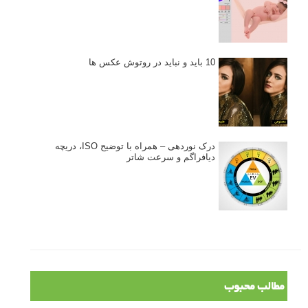
نکات عکاسی مینیمالیستی
ژست دهی ماهرانه با آگاهی از زبان بدن - آموزش
3 نکته ساده برای بهبود عکاسی پرتره
آموزش انتخاب رنگ در عکاسی از کودکان
10 باید و نباید در روتوش عکس ها