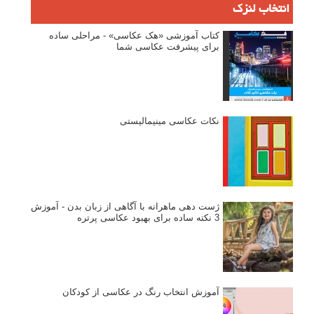
وبینار دوره جامع آموزش ترکیب بندی عکاسی (فیلم ضبط شده)
ماکسیمالیسم در عکاسی
نقطه عطف در عکاسی
اندازه و تناسب در عکاسی
مراحل نقد عکس: چطور یک عکس را نقد کنیم
استودیوم یا پونکتوم؟ هر یک در عکاسی چه مفهومی دارند
پرتره دختر افغان اثر استیو مک‌کری: چرا اینقدر معروف شد و مورد
توجه قرار گرفت
خطای اعوجاج رنگی یا کروماتیک ابریشن
انتخاب لنزک
کتاب آموزشی «هک عکاسی» - مراحلی ساده
برای پیشرفت عکاسی شما