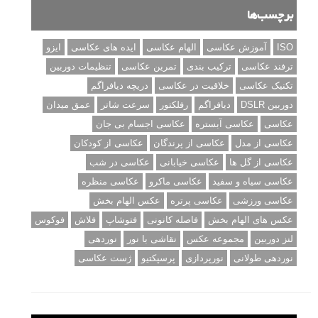
نمونه های زیبای عکس های مفهومی
مجموعه عکس های غروب آفتاب
۳ روش برای درجه بندی و تنظیم دقیق رنگ در فتوشاپ
۲۰ تکنیک ترکیب بندی در عکاسی که عکس های شما را بهتر می
کنند
برچسب‌ها
ISO
آموزش عکاسی
الهام عکاسی
ایده های عکاسی
ایزو
ترفند عکاسی
ترکیب بندی
تمرین عکاسی
تنظیمات دوربین
تکنیک عکاسی
خلاقیت در عکاسی
دریچه دیافراگم
دوربین DSLR
دیافراگم
رفلکتور
سرعت شاتر
عمق میدان