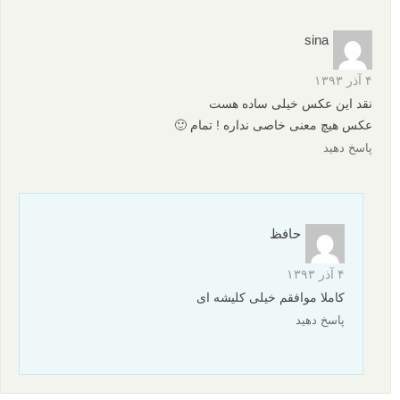
سلام
حس خوبی داره، با وجود دست در سمت راست و انبوه گل در سمت
چپ عکس ، “تعادل در ترکیب بندی” تقریبا رعایت شده فقط اگر
شاخه ای جلوی دست رو نمیگرفت ، هم کمتر شلوغ به نظر میومد و
هم اینکه تعادل بهتر صورت می گرفت.
مطمئن نیستم ولی انگار کس دیگه ای توی عکس معلومه! (تقریبا زیر
مچ دست که خارج از فوکوس افتاده)
نور دهی که بنظرم عالیه.
مرسی
پاسخ دهید
sina
۴ آذر ۱۳۹۳
نقد این عکس خیلی ساده هست
عکس هیچ معنی خاصی نداره ! تمام 🙂