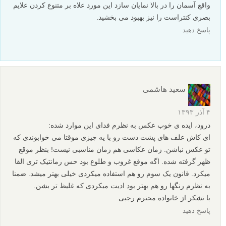
۲-چنین ایده ایی نیاز به رنگ های خیال انگیز تری داره و بنظر میاد در
زمینه نور به آنچه ممکن بوده بسنده شده. با ایجاد نکات ریز خلاقانه
میشد این ایده تکراری رو روح بخشید.
۳-بهتره اینجا عکاس از خودش سوال کته اگر این عکس سیاه و سفید
گرفته میشد چه فرقی داشت؟
۴-با تقویت رنگ گل های بنفش ریز کنتراست عکس بهبود می یافت
۵- در مورد فوکوس آنچه اتفاق افتاده اثری از این نداره که عکاس
اتفاقی به این کار دست زده یا با نیت قبلی اما در هر حال میشه گفت
با این اجزا تصویر و فوکوس عکس معنا گراست
۶-در باره چنین عکس هایی با حرکت دادن کنترل شده سوژه و
عکاسی پیاپی می توان به نتایج بهتر و متفاوت تری دست یافت.
۷-یک کادر واید تر شاید می توانست قسمت بالای کوه پس زمینه و در
واقع آسمان را در بالا نمایان سازد این مورد علاه بر متنوع کردن علایم
بصری کنتراست را نیز بهبود می بخشید.
پاسخ دهید