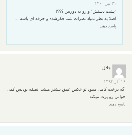
۲۲ آذر ۱۳۹۳
سوژه ی شما دستش رو خیلی مصنوعی آورده جلوی دوربین اونم
پشت دستش. معلومه که موقع عکس داشته به شما نگاه می کرده.
اگر عمق تصویر کمتر بود و کف دست معلوم و علاوه بر دست، کمی
بدن سوژه در حالت طبیعی در عکس بیش تر مشاهده می شد
تصویرتون حس بیش تری از خودش نشون می داد.
پاسخ دهید
مهرداد
۳۱ تیر ۱۴۰۰
“پشت دستش” و رو به دوربین ؟؟؟!
اصلا به نظر نمیاد نظرات شما فکرشده و حرفه ای باشه …
پاسخ دهید