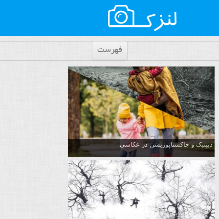
فهرست
دیپتیک و جاکستا‌پوزیشن در عکاسی