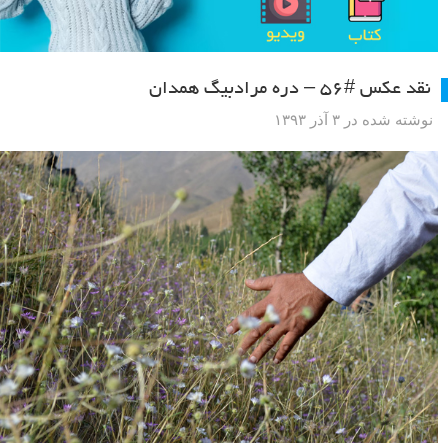
نقد عکس #۵۶ – دره مرادبیگ همدان
نوشته شده در ۳ آذر ۱۳۹۳