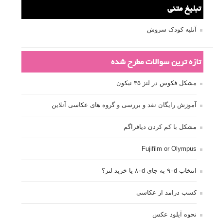
عکاسی
عکاسی آبستره
عکاسی اجسام بی جان
عکاسی از مدل
عکاسی از پرندگان
عکاسی از کودکان
عکاسی از گل ها
عکاسی خیابانی
عکاسی در شب
عکاسی سیاه و سفید
عکاسی ماکرو
عکاسی منظره
عکاسی ورزشی
عکاسی پرتره
عکس الهام بخش
عکس های الهام بخش
فاصله کانونی
فتوشاپ
فلاش
فوکوس
لنز دوربین
مجموعه عکس
نقاشی با نور
نوردهی
نوردهی طولانی
نورپردازی
پرسپکتیو
ژست عکاسی
تبلیغ متنی
آتلیه کودک سروش
تازه ترین سوالات مطرح شده