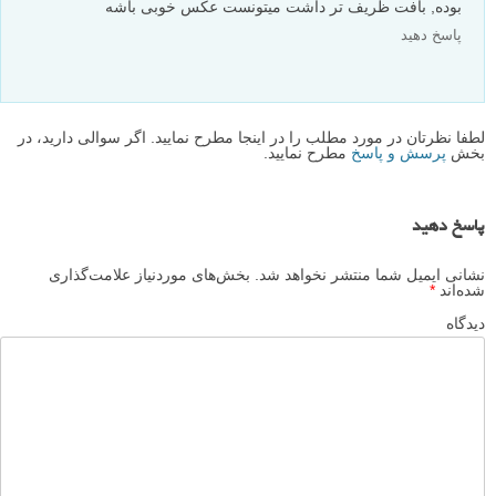
زیادی باز گذاشته و خودش رو کمی خم کرده که فقط دستش بیافته و
یه کم حس تصنعی در من القا میکنه..
به غیر از این موضوع، از منظره لذت بردم.
پاسخ دهید
k2kaveh
۳ آذر ۱۳۹۳
اگه از یه دیافراگ بسته تر استفاده میشد و دست ای که تو عکس
بوده, بافت ظریف تر داشت میتونست عکس خوبی باشه
پاسخ دهید
لطفا نظرتان در مورد مطلب را در اینجا مطرح نمایید. اگر سوالی دارید، در
بخش
پرسش و پاسخ
مطرح نمایید.