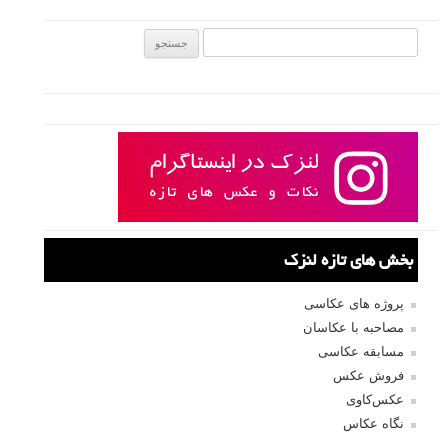
نام کاربری
رمز عبور
مرا به خاطر بسپار
ثبت نام
بازیابی رمز عبور
جستجو یرای: