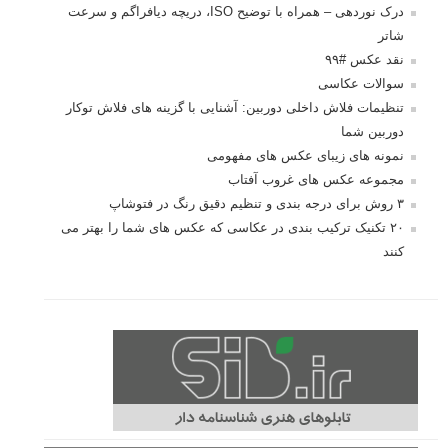
درک نوردهی – همراه با توضیح ISO، دریچه
دیافراگم و سرعت شاتر
مطالب محبوب
درک نوردهی – همراه با توضیح ISO، دریچه دیافراگم و سرعت
شاتر
نقد عکس #۹۹
سوالات عکاسی
تنظیمات فلاش داخلی دوربین: آشنایی با گزینه های فلاش توکار
دوربین شما