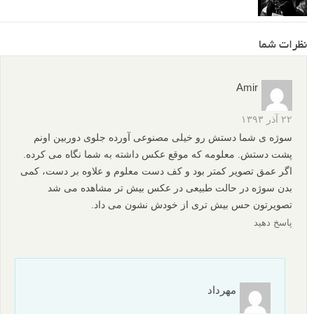
نقد عکس #60 - Cinematic
نقد عکس #51 - پرتره پیرمرد
نقد عکس #65 - Stop
نظرات شما
Amir