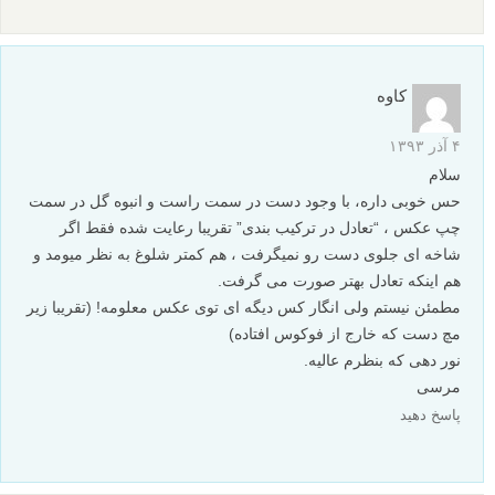
سعید هاشمی
۴ آذر ۱۳۹۳
درود، ایده ی خوب عکس به نظرم فدای این موارد شده:
ای کاش علف های پشت دست رو با یه چیزی موقتا می خوابوندی که
تو عکس نباشن. زمان عکاسی هم زمان مناسبی نیست! بنظر موقع
ظهر گرفته شده. اگه موقع غروب و طلوع بود حس رمانتیک تری القا
میکرد. قانون یک سوم رو هم استفاده میکردی خیلی بهتر میشد. ضمنا
به نظرم رنگها رو هم بهتر بود ادیت میکردی که غلیظ تر بشن.
با تشکر از خانواده محترم رجبی
پاسخ دهید
کاوه
۴ آذر ۱۳۹۳