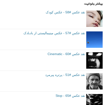
دوربین: nikon D5100
دیافراگم: f/8
سرعت شاتر: ۱/۳۲۰sec
حساسیت سنسور: ISO-200
فاصله کانونی: ۵۵mm
نقد عکس
دره مرادبیگ همدان
دوربین nikon D5100
برچسب ها
بیشتر بخوانید:
نقد عکس #58 - عکس کودک
نقد عکس #57 - عکس مینیمالیستی از بادبادک