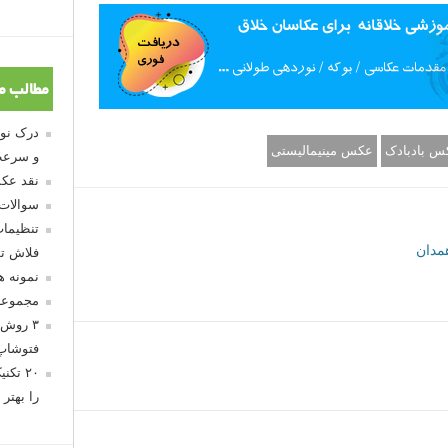
مطالب م
س بادبادک
عکس مینیمالیستی
و سرعت
نقد عکس
سوالات
تنظیمات
فلاش تو
نمونه 
مجموعه
۳ روش 
فتوشاپ
۲۰ تک
را بهتر 