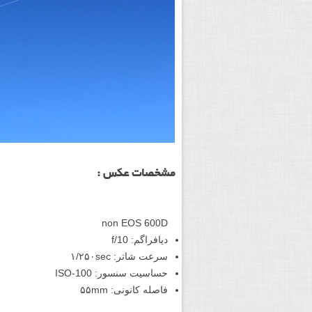
مشخصات عکس :
non EOS 600D
دیافراگم: f/10
سرعت شاتر: ۱/۲۵۰sec
حساسیت سنسور: ISO-100
فاصله کانونی: ۵۵mm