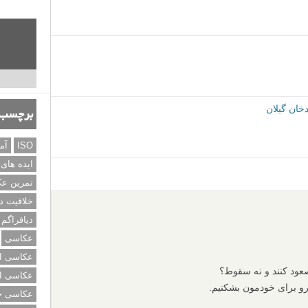
برچسب‌
ISO
آم
ایده های
تمرین ع
خلاقیت د
دیافراگم
عکاسی
عکاسی از
صعود کنند و نه سقوط؟
عکاسی از
و برای خودمون بشکنیم.
عکاسی خی