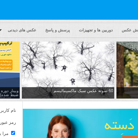
یش عکس
دوربین ها و تجهیزات
پرسش و پاسخ
عکس های دیدنی
60 نمونه عکس سبک ماکسیمالیسم
وبینار دور
ضبط شده)
نام کاربر
رمز عبور
مرا ب