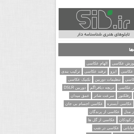
ها
وزش عکاسی
الهام عکاسی
 عکاسی
ایزو
ترفند عکاسی
ترکیب بندی
کاسی
تنظیمات دوربین
تکنیک عکاسی
ر عکاسی
دریچه دیافراگم
دوربین DSLR
رفلکتور
سرعت شاتر
عمق میدان
عکاسی آبستره
عکاسی اجسام بی جان
 مدل
عکاسی از پرندگان
 کودکان
عکاسی از گل ها
ابانی
عکاسی در شب