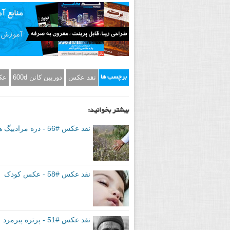
نقد عکس
دوربین کانن 600d
عک
برچسب ها
بیشتر بخوانید:
نقد عکس #56 - دره مرادبیگ همدان
نقد عکس #58 - عکس کودک
نقد عکس #51 - پرتره پیرمرد