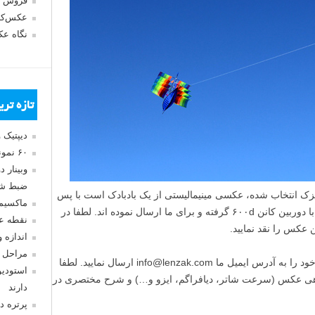
فروش 
عکس‌کا
نگاه ع
تازه تر
دیپتیک 
۶۰ نمونه عکس سبک ماکسیمالیسم
وبینار 
ضبط شد
 انتخاب شده، عکسی مینیمالیستی از یک بادبادک است با پس
ماکسیم
زمینه آبی آسمان که آقای محمدرضا اصولی با دوربین کانن ۶۰۰d گرفته و برای ما ارسال نموده اند. لطفا در
نقطه ع
عکس را نقد نمایید.
اندازه 
مراحل 
برای شرکت کردن در این بخش عکس های خود را به آدرس ایمیل ما info@lenzak.com ارسال نمایید. لطفا
استودیو
هی عکس (سرعت شاتر، دیافراگم، ایزو و…) و شرح مختصری در
دارند
پرتره د