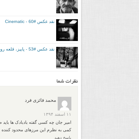
نقد عکس #60 - Cinematic
نقد عکس #53 - پاییز، قلعه رودخان گیلان
نظرات شما
محمد فائزی فرد
۱۱ اسفند ۱۳۹۴
امیر جان چه کسی گفته بادبادک ها باید 
کمی به نظرم این مرزهای محدود کننده ر
پاسخ دهید