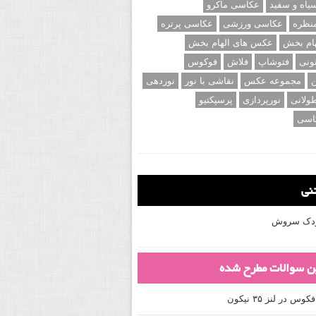
اه و سفید
عکاسی ماکرو
نظره
عکاسی ورزشی
عکاسی پرتره
ام بخش
عکس های الهام بخش
ونی
فتوشاپ
فلاش
فوکوس
ن
مجموعه عکس
نقاشی با نور
نوردهی
ولانی
نورپردازی
پرسپکتیو
اسی
تنی
کودک سروش
ین سوالات مطرح شده
 در لنز ۳۵ نیکون