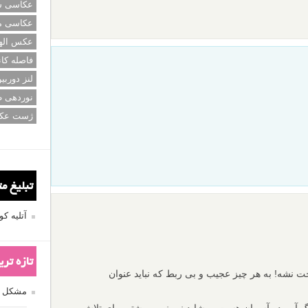
عکاسی سی
عکاسی م
عکس اله
فاصله کان
لنز دوربی
نوردهی ط
ژست عک
تبلیغ م
آتلیه 
تازه تر
ت نشه! به هر چیز عجیب و بی ربط که نباید عنوان
مشکل فکوس
 آبی در آسمان هست. و شاید نیم نمره بیشتر برای تلاش