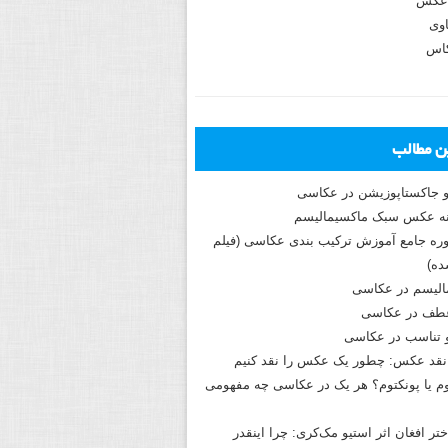
عکس
وی
کاس
ین مطالب
و جاکستا‌پوزیشن در عکاسی
دوره جامع آموزش ترکیب بندی عکاسی (فیلم
ه)
الیسم در عکاسی
طف در عکاسی
و تناسب در عکاسی
نقد عکس: چطور یک عکس را نقد کنیم
م یا پونکتوم؟ هر یک در عکاسی چه مفهومی
ختر افغان اثر استیو مک‌کری: چرا اینقدر