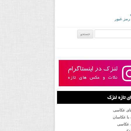
 رمز عبور
ی:
 تازه لنزک
های عکاسی
با عکاسان
 عکاسی