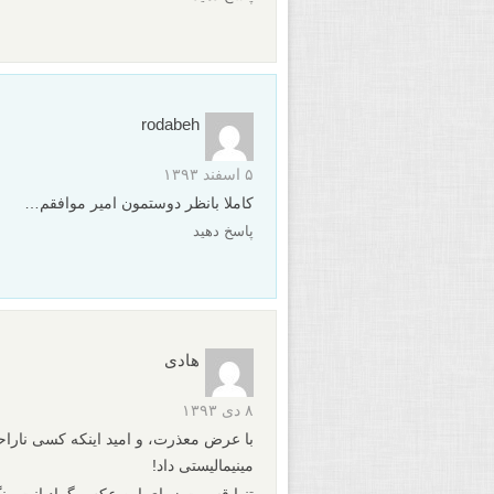
rodabeh
۵ اسفند ۱۳۹۳
کاملا بانظر دوستمون امیر موافقم…
پاسخ دهید
هادی
۸ دی ۱۳۹۳
با عرض معذرت، و امید اینکه کسی ناراح
مینیمالیستی داد!
تنها قسمت زیبای این عکس گرادیانت رنگ