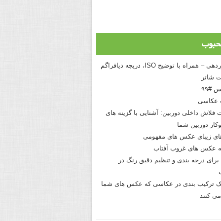
حبوب
درک نوردهی – همراه با توضیح ISO، دریچه دیافراگم
 شاتر
 #۹۹
 عکاسی
 فلاش داخلی دوربین: آشنایی با گزینه های
کار دوربین شما
های زیبای عکس های مفهومی
 عکس های غروب آفتاب
برای درجه بندی و تنظیم دقیق رنگ در
نیک ترکیب بندی در عکاسی که عکس های شما
می کنند