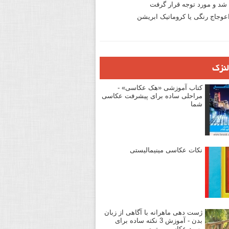
د و مورد توجه قرار گرفت
وجاج رنگی یا کروماتیک ابریشن
لنزک
کتاب آموزشی «هک عکاسی» -
مراحلی ساده برای پیشرفت عکاسی
شما
نکات عکاسی مینیمالیستی
ژست دهی ماهرانه با آگاهی از زبان
بدن - آموزش 3 نکته ساده برای
بهبود عکاسی پرتره