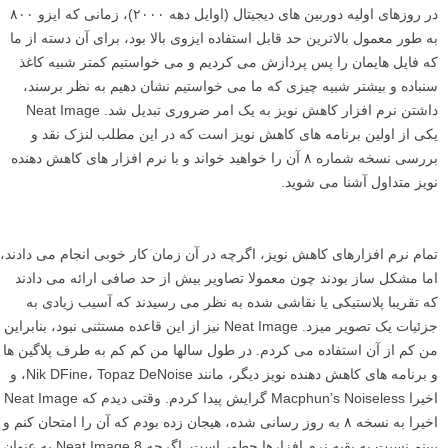
در روزهای اولیه دوربین های دیجیتال (اوایل دهه ۲۰۰۰)، زمانی که ایزو ۸۰۰
به طور معمول بالاترین حد قابل استفاده ایزوی بالا بود، برای آن دسته از ما
که فایل هایمان را پس پردازش می کردیم و می خواستیم کمتر شبیه کاغذ
سنباده و بیشتر شبیه چیزی که ما می خواستیم نشان دهیم به نظر برسند،
داشتن نرم افزار کاهش نویز به یک امر ضروری تبدیل شد. Neat Image
یکی از اولین برنامه های کاهش نویز است که در این مطلب لنزک نقد و
بررسی نسخه شماره ۸ آن را خواهید خواند و با نرم افزار های کاهش دهنده
نویز متداول آشنا می شوید.
تمام نرم افزارهای کاهش نویز، اگرچه در آن زمان کار خوبی انجام می دادند،
اما مشکل ساز بودند چون معمولا تصاویر بیش از حد صافی ارائه می دادند
که تقریبا پلاستیکی یا نقاشی شده به نظر می رسیدند که آسیب زیادی به
جزئیات یک تصویر میزد. Neat Image نیز از این قاعده مستثنی نبود، بنابراین
من کم از آن استفاده می کردم. در طول سالها من کم کم به طرف پلاگین ها
و برنامه های کاهش دهنده نویز دیگر، مانند Nik DFine، Topaz DeNoise، و
اخیرا Macphun’s Noiseless گرایش پیدا کردم. وقتی دیدم که Neat Image
اخیرا به نسخه ۸ به روز رسانی شده، هیجان زده بودم که آن را امتحان کنم و
ببینم نسبت به بقیه نرم افزارها چطور است. اگرچه Neat Image 8 به عنوان