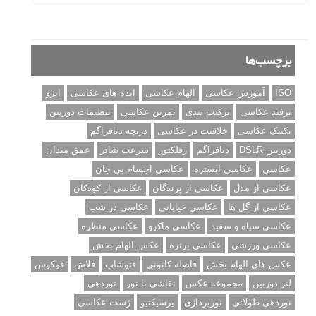
نکات عکاسی مینیمالیستی
ژست دهی ماهرانه با آگاهی از زبان بدن - آموزش
3 نکته ساده برای بهبود عکاسی پرتره
آموزش انتخاب رنگ در عکاسی از کودکان
10 باید و نباید در روتوش عکس ها