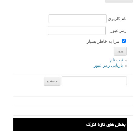
نظرات شما
MORTAZA
۱۱ آذر ۱۳۹۵
اگر لینک دانلود پلاگین رو بگذارید ممنون میشیم
پاسخ دهید
سامان
نویسنده
۱۱ آذر ۱۳۹۵
سلام خدمت شما
«دانلود Neat Image» را در گوگل جستجو نمایید.
موفق باشید
پاسخ دهید