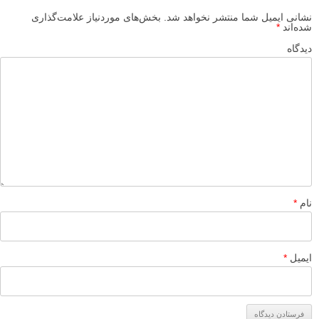
آموزش کاهش نویز عکس: چگونه از فیلتر کاهش نویز فتوشاپ
استفاده کنیم
6 کاربرد تنظیمات ایزو بالا در دوربین که احتمالاً با آنها آشنا
نیستید
آموزش کاهش چین و چروک ها در فتوشاپ به جای حذف کامل
آن ها برای ظاهری طبیعی تر
شارپ کردن عکس در فوتوشاپ