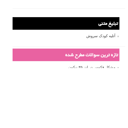
درک نوردهی – همراه با توضیح ISO، دریچه
دیافراگم و سرعت شاتر
مطالب محبوب
درک نوردهی – همراه با توضیح ISO، دریچه دیافراگم و سرعت
شاتر
نقد عکس #۹۹
سوالات عکاسی
تنظیمات فلاش داخلی دوربین: آشنایی با گزینه های فلاش توکار