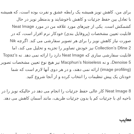
تنظیمات فیلتر در Neat Image
حالا که سطح نویز را در تصویر خود تجزیه و تحلیل کردید، باید بر روی زبانه
Noise Filter Settings کلیک کنید. پیش نمایش به تصویر تمام رنگی در مرکز
تغییر خواهد کرد، و کانال های R، G، و B ناپدید خواهند شد. در سمت چپ
پایین یک دکمه زوم برای زوم کردن به داخل یا خارج تصویر به میزان مورد
نظر وجود دارد. شما همچنین توانایی تغییر پیش نمایش به گزینه های مختلف
دیگر، از جمله پیش نمایش RGB، پیش نمایش Luminance and
Chrominance، و همچنین تک تک کانال ها را نیز دارید. سپس Neat Image
تنظیمات فیلتر نویز را بر اساس تجزیه و تحلیل صورت گرفته در بالا اعمال
می کند.
شما می توانید تنظیمات را با استفاده از اسلایدرها در سمت راست پنجره
برنامه تغییر دهید. شما امکان تنظیم کیفیت، میزان کاهش نویز، بازیابی
جزئیات، نرم کردن لبه ها، شارپ کردن، و میزان کردن خود فیلتر را خواهید
داشت. علاوه بر اسلایدرها، Neat Image پیش تنظیماتی مانند Recover Fine
Details، Apply Less Noise Reduction، Apply More Noise Reduction،