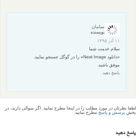
نویسنده: ریک برک (Rick Berk)
م
منبع
برگرفته از:
digital-photography-school
ویرایش عکس
کاهش نویز عکس
برچسب ها
بیشتر بخوانید:
کاهش نویز عکس با فوتوشاپ