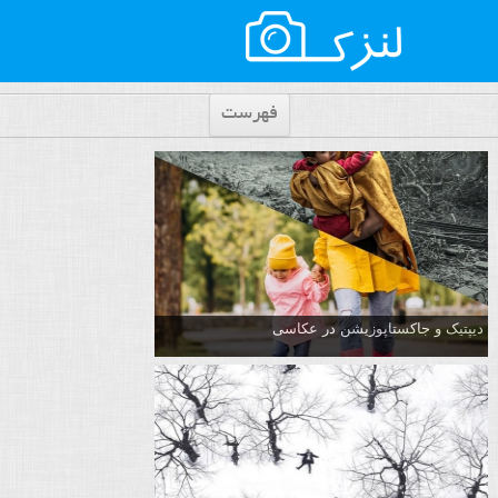
فهرست
دیپتیک و جاکستا‌پوزیشن در عکاسی