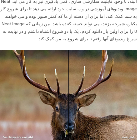
Reduce Noise and Sharpen، و غیره نیز دارد. همچنین شما می توانید پیش
تنظیمات خودتان را برای استفاده در آینده ایجاد کنید. این تنظیمات Neat
Image را در میان قابل تنظیم ترین برنامه های کاهش نویزی که من استفاده
کرده ام قرار می دهد.
مزایا
برای من، کاهش نویز همیشه یک رابطه عشق و نفرت بوده است، که همیشه
با تعادل بین حفظ جزئیات و کاهش ناخوشایند و بدمنظر نویز در حال
کشمکش است. یکی از چیزهای مورد علاقه من در مورد Neat Image
قابلیت تعیین مشخصات (پروفایل بندی) خودکار نرم افزار است، که در
صورت نیاز کاهش نویز را برای هر تصویر سفارشی می کند. اگرچه Nik
Collection’s Dfine 2 نیز خودش تصاویر را تجزیه و تحلیل می کند، اما
قابلیت سفارشی سازی که Neat Image دارد را ارائه نمی دهد. نه Topaz’s
Denoise 5، و نه Macphun’s Noiseless نیز هیچ نوع تعیین مشخصات تصویر
(image profiling) ارائه نمی دهند، و در هر دوی آنها لازم است که شما
خودتان یک پیش تنظیمات را انتخاب کرده و از آنجا شروع کنید.