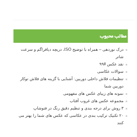
۶۰ نمونه عکس سبک ماکسیمالیسم
وبینار دوره جامع آموزش ترکیب بندی عکاسی (فیلم ضبط شده)
ماکسیمالیسم در عکاسی
نقطه عطف در عکاسی
اندازه و تناسب در عکاسی
مراحل نقد عکس: چطور یک عکس را نقد کنیم
استودیوم یا پونکتوم؟ هر یک در عکاسی چه مفهومی دارند
پرتره دختر افغان اثر استیو مک‌کری: چرا اینقدر معروف شد و مورد
توجه قرار گرفت
خطای اعوجاج رنگی یا کروماتیک ابریشن
انتخاب لنزک
کتاب آموزشی «هک عکاسی» - مراحلی ساده
برای پیشرفت عکاسی شما