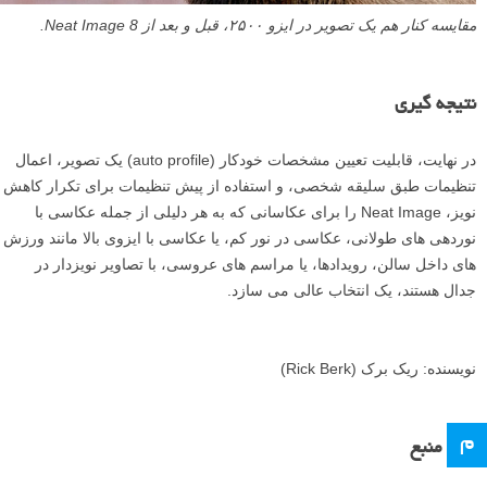
Neat Image 8 کار عالی حفظ جزئیات را انجام می دهد در حالیکه نویز را در
ناحیه ای با جزئیات کم یا بدون جزئیات ظریف، مانند آسمان کاهش می دهد.