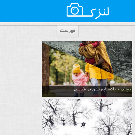
فهرست
دیپتیک و جاکستا‌پوزیشن در عکاسی