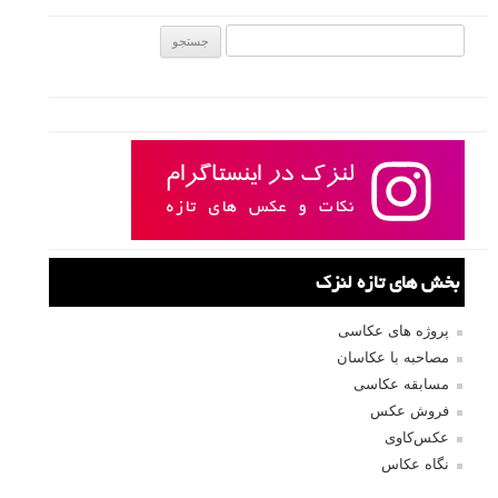
عجب وبلاگ خفنی داری! ایول بابا دمت گرم
پاسخ دهید
میلاد صولت
۱۰ اسفند ۱۳۹۲
wow…..عجب… لایک داره
پاسخ دهید
لطفا نظرتان در مورد مطلب را در اینجا مطرح نمایید. اگر سوالی دارید، در
بخش
پرسش و پاسخ
مطرح نمایید.
پاسخ دهید