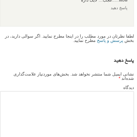
عکاسی انعکاسی: مجموعه عکس های انعکاس در آب - قسمت
1
نظرات شما
رضا
۱۰ اردیبهشت ۱۳۹۴
خیلی خیلی قشنگ 🙂
پاسخ دهید
mahshad