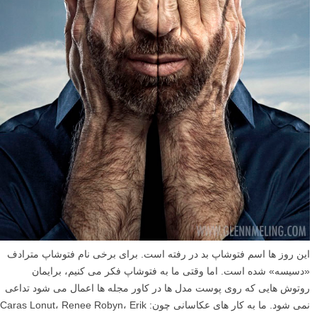
این روز ها اسم فتوشاپ بد در رفته است. برای برخی نام فتوشاپ مترادف
«دسیسه» شده است. اما وقتی ما به فتوشاپ فکر می کنیم، برایمان
روتوش هایی که روی پوست مدل ها در کاور مجله ها اعمال می شود تداعی
نمی شود. ما به کار های عکاسانی چون: Caras Lonut، Renee Robyn، Erik