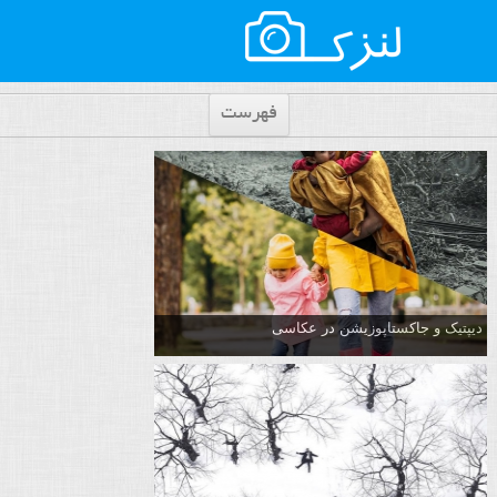
فهرست
دیپتیک و جاکستا‌پوزیشن در عکاسی