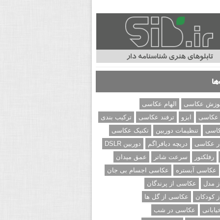
ها
وزش عکاسی
الهام عکاسی
 عکاسی
ایزو
ترفند عکاسی
ترکیب بندی
کاسی
تنظیمات دوربین
تکنیک عکاسی
ر عکاسی
دریچه دیافراگم
دوربین DSLR
رفلکتور
سرعت شاتر
عمق میدان
عکاسی آبستره
عکاسی اجسام بی جان
 مدل
عکاسی از پرندگان
 کودکان
عکاسی از گل ها
ابانی
عکاسی در شب