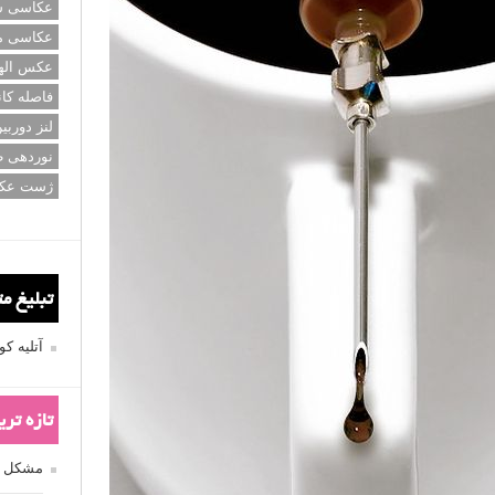
عکاسی سی
عکاسی م
عکس اله
فاصله کان
لنز دوربی
نوردهی ط
ژست عک
تبلیغ م
آتلیه 
تازه تر
مشکل فکوس