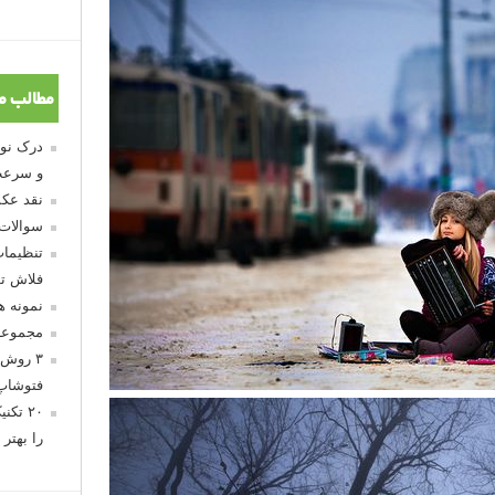
مطالب م
و سرعت
نقد عکس
سوالات
تنظیمات
فلاش تو
نمونه 
مجموعه
۳ روش 
فتوشاپ
۲۰ تک
را بهتر 