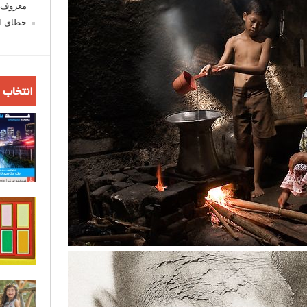
معروف ش
خطای اع
انتخاب 