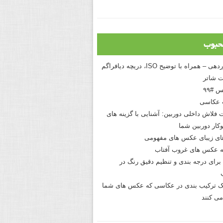
حبوب
درک نوردهی – همراه با توضیح ISO، دریچه دیافراگم
 شاتر
 #۹۹
 عکاسی
 فلاش داخلی دوربین: آشنایی با گزینه های
کار دوربین شما
های زیبای عکس های مفهومی
 عکس های غروب آفتاب
برای درجه بندی و تنظیم دقیق رنگ در
نیک ترکیب بندی در عکاسی که عکس های شما
می کنند