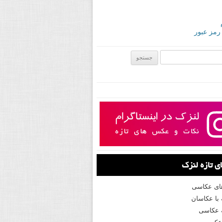
 رمز عبور
ی:
 تازه لنزک
های عکاسی
با عکاسان
 عکاسی