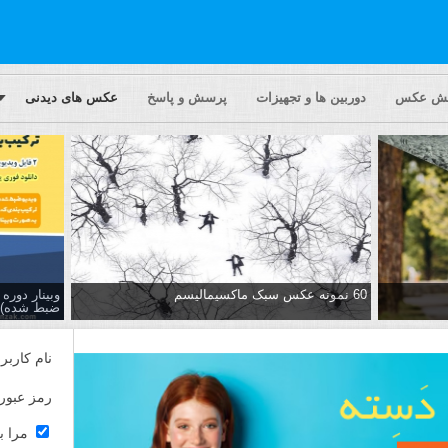
یش عکس
دوربین ها و تجهیزات
پرسش و پاسخ
عکس های دیدنی
60 نمونه عکس سبک ماکسیمالیسم
وبینار دور
ضبط شده)
نام کاربر
رمز عبور
مرا ب