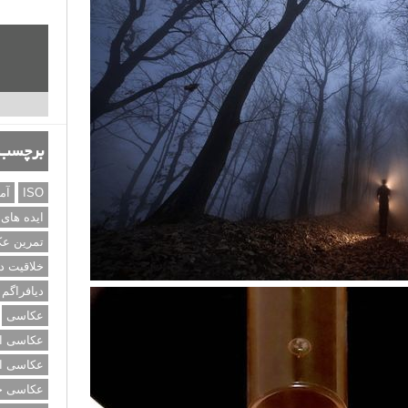
برچسب‌
ISO
آم
ایده های
تمرین ع
خلاقیت د
دیافراگم
عکاسی
عکاسی از
عکاسی از
عکاسی خی