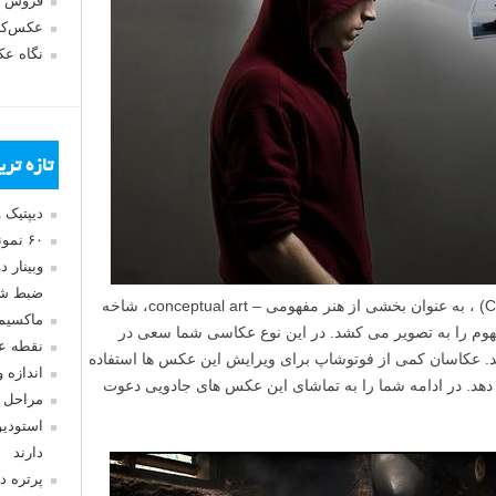
فروش 
عکس‌کا
نگاه ع
تازه تر
دیپتیک 
۶۰ نمونه عکس سبک ماکسیمالیسم
وبینار 
ضبط شد
عکاسی مفهومی (Conceptual photography) ، به عنوان بخشی از هنر مفهومی – conceptual art، شاخه
ماکسیم
هوم را به تصویر می کشد. در این نوع عکاسی شما سعی در
نقطه ع
رید. عکاسان کمی از فوتوشاپ برای ویرایش این عکس ها استفاده
اندازه 
هد. در ادامه شما را به تماشای این عکس های جادویی دعوت
مراحل 
استودیو
دارند
پرتره د