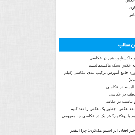
عکس
وی
کاس
ین مطالب
و جاکستا‌پوزیشن در عکاسی
دوره جامع آموزش ترکیب بندی عکاسی (فیلم
ه)
الیسم در عکاسی
طف در عکاسی
و تناسب در عکاسی
نقد عکس: چطور یک عکس را نقد کنیم
م یا پونکتوم؟ هر یک در عکاسی چه مفهومی
ختر افغان اثر استیو مک‌کری: چرا اینقدر