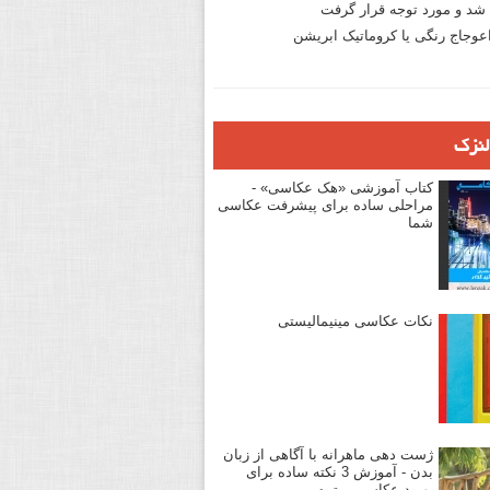
د و مورد توجه قرار گرفت
وجاج رنگی یا کروماتیک ابریشن
لنزک
کتاب آموزشی «هک عکاسی» -
مراحلی ساده برای پیشرفت عکاسی
شما
نکات عکاسی مینیمالیستی
ژست دهی ماهرانه با آگاهی از زبان
بدن - آموزش 3 نکته ساده برای
بهبود عکاسی پرتره