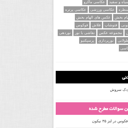
اه و سفید
عکاسی ماکرو
نظره
عکاسی ورزشی
عکاسی پرتره
ام بخش
عکس های الهام بخش
ونی
فتوشاپ
فلاش
فوکوس
ن
مجموعه عکس
نقاشی با نور
نوردهی
ولانی
نورپردازی
پرسپکتیو
اسی
تنی
کودک سروش
ین سوالات مطرح شده
 در لنز ۳۵ نیکون