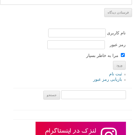
نام کاربری
رمز عبور
مرا به خاطر بسپار
ثبت نام
بازیابی رمز عبور
جستجو یرای: