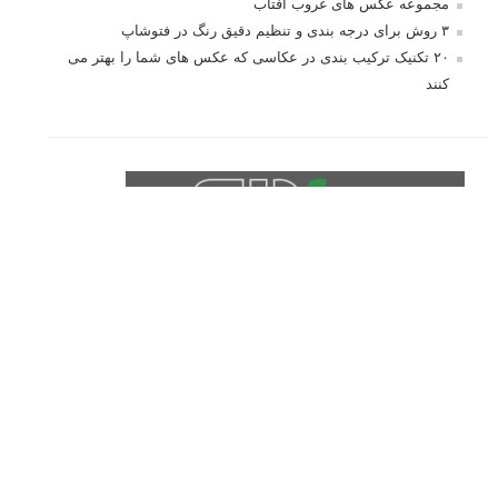
مجموعه عکس های غروب آفتاب
۳ روش برای درجه بندی و تنظیم دقیق رنگ در فتوشاپ
۲۰ تکنیک ترکیب بندی در عکاسی که عکس های شما را بهتر می
کنند
برچسب‌ها
ISO
آموزش عکاسی
الهام عکاسی
ایده های عکاسی
ایزو
ترفند عکاسی
ترکیب بندی
تمرین عکاسی
تنظیمات دوربین
تکنیک عکاسی
خلاقیت در عکاسی
دریچه دیافراگم
دوربین DSLR
دیافراگم
رفلکتور
سرعت شاتر
عمق میدان
عکاسی
عکاسی آبستره
عکاسی اجسام بی جان