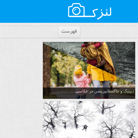
فهرست
دیپتیک و جاکستا‌پوزیشن در عکاسی