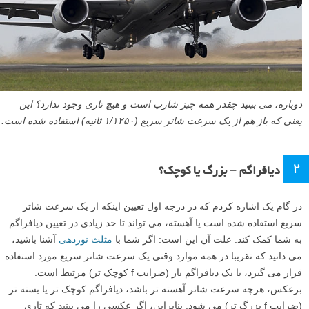
دوباره، می بینید چقدر همه چیز شارپ است و هیچ تاری وجود ندارد؟ این
یعنی که باز هم از یک سرعت شاتر سریع (۱/۱۲۵۰ ثانیه) استفاده شده است.
۲
دیافراگم – بزرگ یا کوچک؟
در گام یک اشاره کردم که در درجه اول تعیین اینکه از یک سرعت شاتر
سریع استفاده شده است یا آهسته، می تواند تا حد زیادی در تعیین دیافراگم
به شما کمک کند. علت آن این است: اگر شما با
مثلث نوردهی
آشنا باشید،
می دانید که تقریبا در همه موارد وقتی یک سرعت شاتر سریع مورد استفاده
قرار می گیرد، با یک دیافراگم باز (ضرایب f کوچک تر) مرتبط است.
برعکس، هرچه سرعت شاتر آهسته تر باشد، دیافراگم کوچک تر یا بسته تر
(ضرایب f بزرگ تر) می شود. بنابراین، اگر عکسی را می بینید که تاری