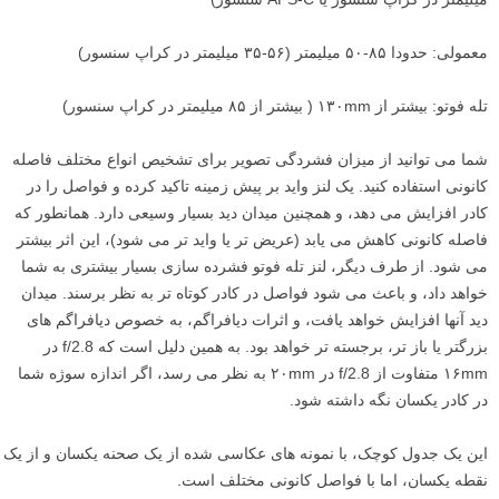
معمولی: حدودا ۸۵-۵۰ میلیمتر (۵۶-۳۵ میلیمتر در کراپ سنسور)
تله فوتو: بیشتر از ۱۳۰mm ( بیشتر از ۸۵ میلیمتر در کراپ سنسور)
شما می توانید از میزان فشردگی تصویر برای تشخیص انواع مختلف فاصله
کانونی استفاده کنید. یک لنز واید بر پیش زمینه تاکید کرده و فواصل را در
کادر افزایش می دهد، و همچنین میدان دید بسیار وسیعی دارد. همانطور که
فاصله کانونی کاهش می یابد (عریض تر یا واید تر می شود)، این اثر بیشتر
می شود. از طرف دیگر، لنز تله فوتو فشرده سازی بسیار بیشتری به شما
خواهد داد، و باعث می شود فواصل در کادر کوتاه تر به نظر برسند. میدان
دید آنها افزایش خواهد یافت، و اثرات دیافراگم، به خصوص دیافراگم های
بزرگتر یا باز تر، برجسته تر خواهد بود. به همین دلیل است که f/2.8 در
۱۶mm متفاوت از f/2.8 در ۲۰mm به نظر می رسد، اگر اندازه سوژه شما
در کادر یکسان نگه داشته شود.
این یک جدول کوچک، با نمونه های عکاسی شده از یک صحنه یکسان و از یک
نقطه یکسان، اما با فواصل کانونی مختلف است.