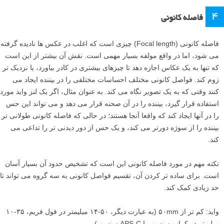
۴
فاصله کانونی
فاصله کانونی (Focal length) چیزی است که اغلب در عکس ها نادیده گرفته
می شود، اما در واقع مولفه بسیار مهمی است. نقش آن بیشتر از این است
که تنها به یک عکاس اجازه دهد تا چیزهای بیشتری در کادر بیاورد، یا نزدیک تر
زوم کند. فواصل کانونی مختلف احساسات مختلفی را در بیننده ایجاد می
کنند وقتی که به یک تصویر نگاه می کند. به عنوان مثال، اگر یک لنز واید مورد
استفاده قرار گیرد، بیننده را در آن صحنه قرار می دهد و می تواند این حس
را در آنها ایجاد کند که واقعا آنجا هستند؛ در حالی که فاصله کانونی طولانی تر
بیننده را از سوژه دورتر می کند، و یک حس از دور دیدنی تر را تداعی می
کند.
نکته مهم در مورد فاصله کانونی این است که تشخیص حدود آن بسیار آسان
است. برای ساده تر کردن آن، تقسیم فواصل کانونی به سه گروه می تواند تا
حد زیادی کمک کند.
واید: کم تر از ۵۰mm (به عبارت دیگر، ۵۰-۱۴ میلیمتر در فول فریم، ۳۵-۱۰
میلیمتر در کراپ سنسور یا APS-C سنسور)