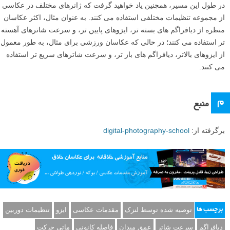
در طول این مسیر، همچنین یاد خواهید گرفت که ژانرهای مختلف در عکاسی
از مجموعه تنظیمات مختلفی استفاده می کنند. به عنوان مثال، اکثر عکاسان
منظره از دیافراگم های بسته تر، ایزوهای پایین تر، و سرعت شاترهای آهسته
تر استفاده می کنند؛ در حالی که عکاسان ورزشی برای مثال، به طور معمول
از ایزوهای بالاتر، دیافراگم های باز تر، و سرعت شاترهای سریع تر استفاده
می کنند.
م
منبع
برگرفته از:
digital-photography-school
توصیه شده توسط لنزک
مقدمات عکاسی
ایزو
تنظیمات دوربین
برچسب ها
دیافراگم
سرعت شاتر
عمق میدان
فاصله کانونی
ماتی حرکت