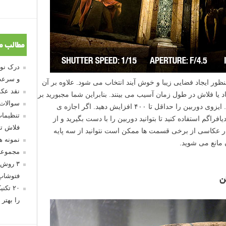
مطالب م
و سرعت
نظور ایجاد فضایی زیبا و خوش آیند انتخاب می شود. علاوه بر آن
نقد عکس
د یا فلاش در طول زمان آسیب می بینند. بنابراین شما مجبورید بر
سوالات
اساس این شرایط دوربین خود را تنظیم کنید. ایزوی دوربین را حداقل تا ۴۰۰ افزایش دهید. اگر اجازه ی
تنظیمات
یافراگم استفاده کنید تا بتوانید دوربین را با دست بگیرید و از
فلاش تو
 در عکاسی از برخی قسمت ها ممکن است نتوانید از سه پایه
نمونه 
ن مانع می شوید.
مجموعه
۳ روش 
فتوشاپ
ن
۲۰ تک
را بهتر 