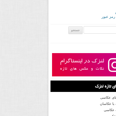
 رمز عبور
ی:
 تازه لنزک
های عکاسی
با عکاسان
 عکاسی