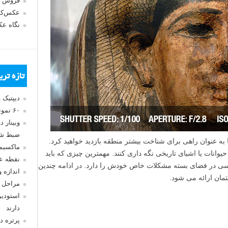
فروش 
عکس‌کا
نگاه ع
تازه تر
دیپتیک 
۶۰ نمونه عکس سبک ماکسیمالیسم
وبینار 
ضبط شد
 به عنوان راهی برای شناخت بیشتر منطقه بازدید خواهید کرد.
ماکسیم
یوانات یا اشیای تاریخی نگه داری کنند. مهمترین چیزی که باید
نقطه ع
اسی در فضای بسته مشکلات خاص خودش را دارد. در ادامه چندین
اندازه 
مان ارائه می شود.
مراحل 
استودیو
دارند
پرتره د