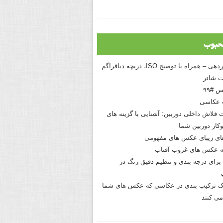
حبوب
درک نوردهی – همراه با توضیح ISO، دریچه دیافراگم
 شاتر
 #۹۹
 عکاسی
 فلاش داخلی دوربین: آشنایی با گزینه های
کار دوربین شما
های زیبای عکس های مفهومی
 عکس های غروب آفتاب
برای درجه بندی و تنظیم دقیق رنگ در
نیک ترکیب بندی در عکاسی که عکس های شما
می کنند