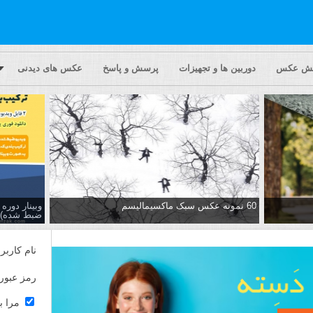
یش عکس
دوربین ها و تجهیزات
پرسش و پاسخ
عکس های دیدنی
60 نمونه عکس سبک ماکسیمالیسم
وبینار دور
ضبط شده)
نام کاربر
رمز عبور
مرا ب