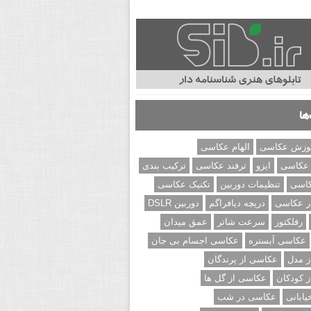
ها
وزش عکاسی
الهام عکاسی
 عکاسی
ایزو
ترفند عکاسی
ترکیب بندی
کاسی
تنظیمات دوربین
تکنیک عکاسی
ر عکاسی
دریچه دیافراگم
دوربین DSLR
رفلکتور
سرعت شاتر
عمق میدان
عکاسی آبستره
عکاسی اجسام بی جان
 مدل
عکاسی از پرندگان
 کودکان
عکاسی از گل ها
ابانی
عکاسی در شب