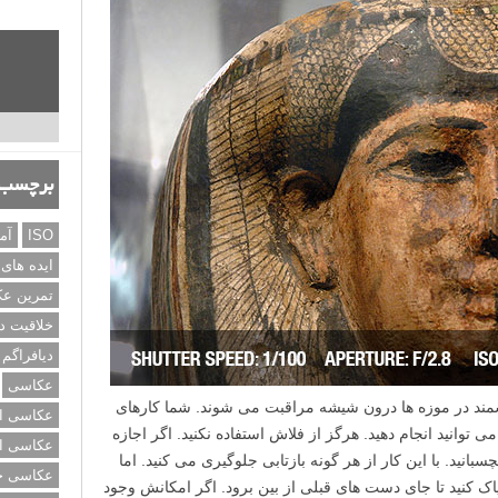
برچسب‌
ISO
آم
ایده های
تمرین ع
خلاقیت د
دیافراگم
عکاسی
زشمند در موزه ها درون شیشه مراقبت می شوند. شما کارهای
عکاسی از
توانید انجام دهید. هرگز از فلاش استفاده نکنید. اگر اجازه
عکاسی از
بانید. با این کار از هر گونه بازتابی جلوگیری می کنید. اما
عکاسی خی
ک کنید تا جای دست های قبلی از بین برود. اگر امکانش وجود