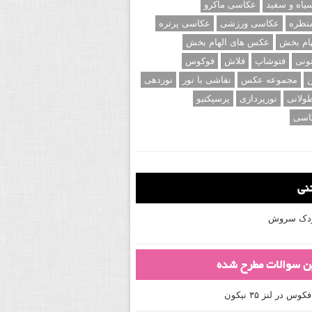
اه و سفید
عکاسی ماکرو
نظره
عکاسی ورزشی
عکاسی پرتره
ام بخش
عکس های الهام بخش
ونی
فتوشاپ
فلاش
فوکوس
ن
مجموعه عکس
نقاشی با نور
نوردهی
ولانی
نورپردازی
پرسپکتیو
اسی
تنی
کودک سروش
ین سوالات مطرح شده
 در لنز ۳۵ نیکون