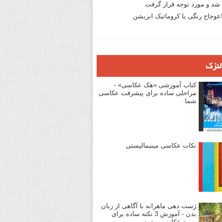
د و مورد توجه قرار گرفت
وجاج رنگی یا کروماتیک ابریشن
لنزک
کتاب آموزشی «هک عکاسی» -
مراحلی ساده برای پیشرفت عکاسی
شما
نکات عکاسی مینیمالیستی
ژست دهی ماهرانه با آگاهی از زبان
بدن - آموزش 3 نکته ساده برای
بهبود عکاسی پرتره