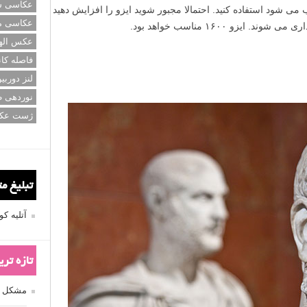
عکاسی سی
ب می شود استفاده کنید. احتمالا مجبور شوید ایزو را افزایش دهید
عکاسی م
ایزو ۱۶۰۰ مناسب خواهد بود.
عکس اله
فاصله کان
لنز دوربی
نوردهی ط
ژست عک
تبلیغ م
آتلیه 
تازه تر
مشکل فکوس