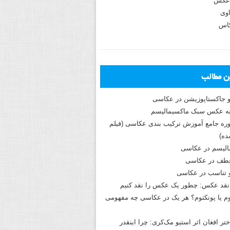
عکس
وی
کاس
ین مطالب
و جاکستا‌پوزیشن در عکاسی
دوره جامع آموزش ترکیب بندی عکاسی (فیلم
ه)
الیسم در عکاسی
طف در عکاسی
و تناسب در عکاسی
نقد عکس: چطور یک عکس را نقد کنیم
م یا پونکتوم؟ هر یک در عکاسی چه مفهومی
ختر افغان اثر استیو مک‌کری: چرا اینقدر