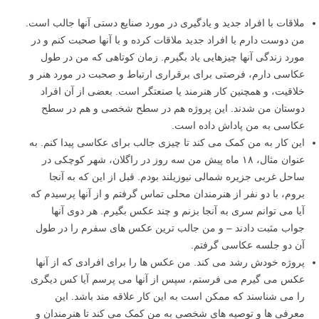
ملاقات با افراد جدید و یادگیری در مورد صنایع دستی آنها جالب است.
من دوست دارم با افراد جدید ملاقات کرده و با آنها صحبت کنم و در
مورد زندگی آنها چیزهایی یاد بگیرم. زمان کوتاهی که من در طول
عکاسی دارم، فرصتی برای برقراری ارتباط و صحبت در مورد هنر و
خلاقیت، و همچنین کار هنرمند یا صنعتگر است. بعضی از آن افراد
دوستان من شدند. این پروژه هم در سطح شخصی و هم در سطح
عکاسی به من پاداش داده است.
این کار به من کمک می کند تا چیزی جالب برای عکاسی پیدا کنم. به
عنوان مثال، ۱۸ ماه پیش من سه روز در راگلان، شهر کوچکی در
ساحل غربی جزیره شمالی نیوزیلند بودم. قبل از این که به آنجا
بروم، با دو نفر از هنرمندان محلی تماس گرفتم و از آنها پرسیدم که
آیا می توانم سری به آنجا بزنم و چند عکس بگیرم. هر دوی آنها
جواب مثبت دادند – و من جالب ترین عکس های سفرم را در طول
آن دو جلسه عکاسی گرفتم.
پروژه خودش رشد می کند. من عکس ها را برای افرادی که از آنها
عکس می گیرم می فرستم، سپس از آنها می پرسم آیا کس دیگری
را می شناسند که ممکن است به این کار علاقه مند باشد. این
معرفی ها و توصیه های شخصی به من کمک می کند تا هنرمندان و