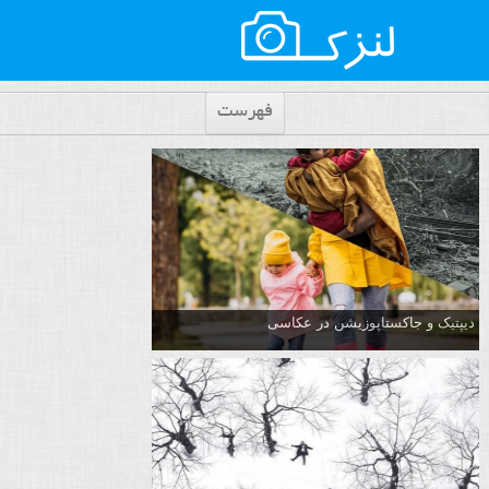
فهرست
دیپتیک و جاکستا‌پوزیشن در عکاسی