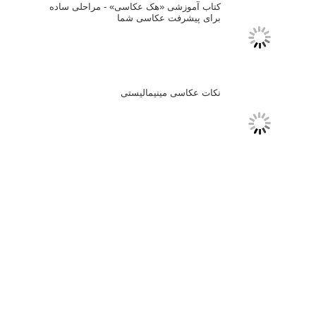
فروش عکس
عکس‌کاوی
نگاه عکاس
تازه ترین مطالب
دیپتیک و جاکستا‌پوزیشن در عکاسی
۶۰ نمونه عکس سبک ماکسیمالیسم
وبینار دوره جامع آموزش ترکیب بندی عکاسی (فیلم ضبط شده)
ماکسیمالیسم در عکاسی
نقطه عطف در عکاسی
اندازه و تناسب در عکاسی
مراحل نقد عکس: چطور یک عکس را نقد کنیم
استودیوم یا پونکتوم؟ هر یک در عکاسی چه مفهومی دارند
پرتره دختر افغان اثر استیو مک‌کری: چرا اینقدر معروف شد و مورد
توجه قرار گرفت