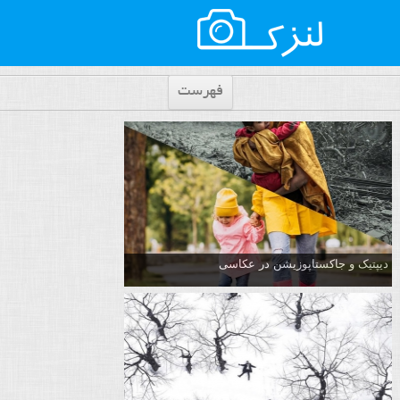
فهرست
دیپتیک و جاکستا‌پوزیشن در عکاسی