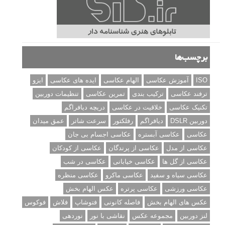
برچسب‌ها
ISO
آموزش عکاسی
الهام عکاسی
ایده های عکاسی
ایزو
ترفند عکاسی
ترکیب بندی
تمرین عکاسی
تنظیمات دوربین
تکنیک عکاسی
خلاقیت در عکاسی
دریچه دیافراگم
دوربین DSLR
دیافراگم
رفلکتور
سرعت شاتر
عمق میدان
عکاسی
عکاسی آبستره
عکاسی اجسام بی جان
عکاسی از مدل
عکاسی از پرندگان
عکاسی از کودکان
عکاسی از گل ها
عکاسی خیابانی
عکاسی در شب
عکاسی سیاه و سفید
عکاسی ماکرو
عکاسی منظره
عکاسی ورزشی
عکاسی پرتره
عکس الهام بخش
عکس های الهام بخش
فاصله کانونی
فتوشاپ
فلاش
فوکوس
لنز دوربین
مجموعه عکس
نقاشی با نور
نوردهی