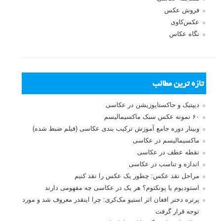
فروش عکس
عکس‌کاوی
نگاه عکاس
تازه ترین مطالب
دیپتیک و جاکستا‌پوزیشن در عکاسی
۶۰ نمونه عکس سبک ماکسیمالیسم
وبینار دوره جامع آموزش ترکیب بندی عکاسی (فیلم ضبط شده)
ماکسیمالیسم در عکاسی
نقطه عطف در عکاسی
اندازه و تناسب در عکاسی
مراحل نقد عکس: چطور یک عکس را نقد کنیم
استودیوم یا پونکتوم؟ هر یک در عکاسی چه مفهومی دارند
پرتره دختر افغان اثر استیو مک‌کری: چرا اینقدر معروف شد و مورد
توجه قرار گرفت