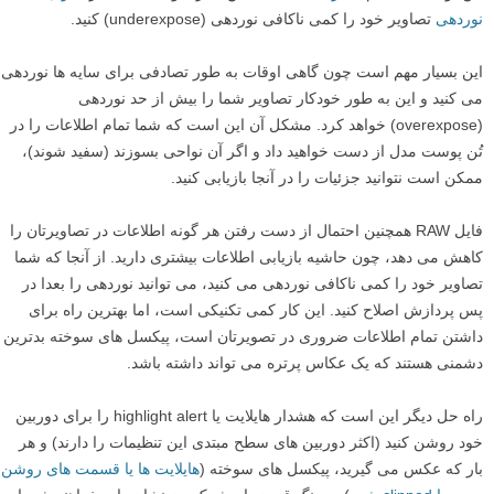
نوردهی
تصاویر خود را کمی ناکافی نوردهی (underexpose) کنید.
این بسیار مهم است چون گاهی اوقات به طور تصادفی برای سایه ها نوردهی
می کنید و این به طور خودکار تصاویر شما را بیش از حد نوردهی
(overexpose) خواهد کرد. مشکل آن این است که شما تمام اطلاعات را در
تُن پوست مدل از دست خواهید داد و اگر آن نواحی بسوزند (سفید شوند)،
ممکن است نتوانید جزئیات را در آنجا بازیابی کنید.
فایل RAW همچنین احتمال از دست رفتن هر گونه اطلاعات در تصاویرتان را
کاهش می دهد، چون حاشیه بازیابی اطلاعات بیشتری دارید. از آنجا که شما
تصاویر خود را کمی ناکافی نوردهی می کنید، می توانید نوردهی را بعدا در
پس پردازش اصلاح کنید. این کار کمی تکنیکی است، اما بهترین راه برای
داشتن تمام اطلاعات ضروری در تصویرتان است، پیکسل های سوخته بدترین
دشمنی هستند که یک عکاس پرتره می تواند داشته باشد.
راه حل دیگر این است که هشدار هایلایت یا highlight alert را برای دوربین
خود روشن کنید (اکثر دوربین های سطح مبتدی این تنظیمات را دارند) و هر
بار که عکس می گیرید، پیکسل های سوخته (
هایلایت ها یا قسمت های روشن