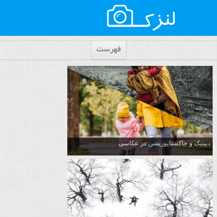
فهرست
دیپتیک و جاکستا‌پوزیشن در عکاسی