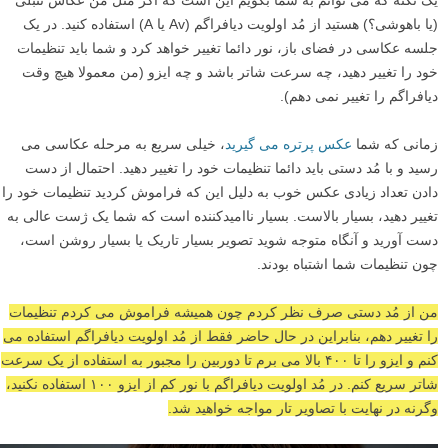
(یا باهوشی؟) هستید از مُد اولویت دیافراگم (Av یا A) استفاده کنید. در یک
جلسه عکاسی در فضای باز، نور دائما تغییر خواهد کرد و شما باید تنظیمات
خود را تغییر دهید، چه سرعت شاتر باشد و چه ایزو (من معمولا هیچ وقت
دیافراگم را تغییر نمی دهم).
زمانی که شما
عکس پرتره می گیرید
، خیلی سریع به مرحله عکاسی می
رسید و با مُد دستی باید دائما تنظیمات خود را تغییر دهید. احتمال از دست
دادن تعداد زیادی عکس خوب به دلیل این که فراموش کردید تنظیمات خود را
تغییر دهید، بسیار بالاست. بسیار ناامیدکننده است که شما یک ژست عالی به
دست آورید و آنگاه متوجه شوید تصویر بسیار تاریک یا بسیار روشن است،
چون تنظیمات شما اشتباه بودند.
من از مُد دستی صرف نظر کردم چون همیشه فراموش می کردم تنظیمات
را تغییر دهم، بنابراین در حال حاضر فقط از مُد اولویت دیافراگم استفاده می
کنم و ایزو را تا ۴۰۰ بالا می برم تا دوربین را مجبور به استفاده از یک سرعت
شاتر سریع کنم. در مُد اولویت دیافراگم با نور کم از ایزو ۱۰۰ استفاده نکنید،
وگرنه در نهایت با تصاویر تار مواجه خواهید شد.