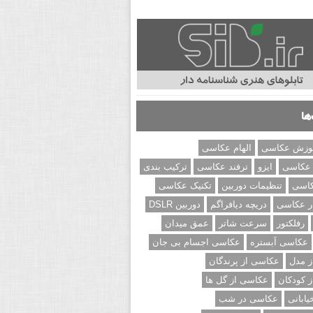
ها
وزش عکاسی
الهام عکاسی
 عکاسی
ایزو
ترفند عکاسی
ترکیب بندی
کاسی
تنظیمات دوربین
تکنیک عکاسی
ر عکاسی
دریچه دیافراگم
دوربین DSLR
رفلکتور
سرعت شاتر
عمق میدان
عکاسی آبستره
عکاسی اجسام بی جان
 مدل
عکاسی از پرندگان
 کودکان
عکاسی از گل ها
ابانی
عکاسی در شب