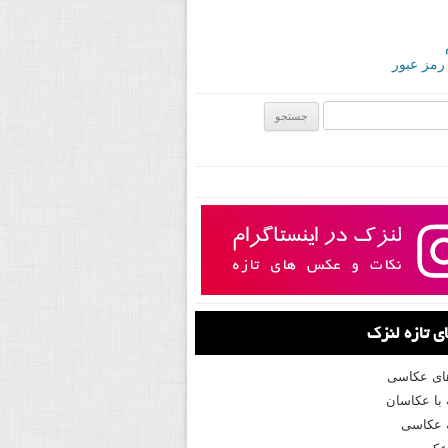
 رمز عبور
ی:
 تازه لنزک
های عکاسی
با عکاسان
 عکاسی