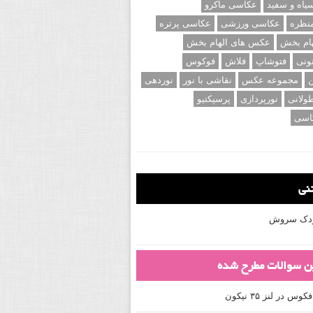
اه و سفید
عکاسی ماکرو
نظره
عکاسی ورزشی
عکاسی پرتره
ام بخش
عکس های الهام بخش
ونی
فتوشاپ
فلاش
فوکوس
ن
مجموعه عکس
نقاشی با نور
نوردهی
ولانی
نورپردازی
پرسپکتیو
اسی
تنی
کودک سروش
ین سوالات مطرح شده
 در لنز ۳۵ نیکون