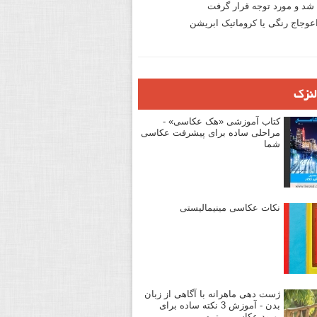
د و مورد توجه قرار گرفت
وجاج رنگی یا کروماتیک ابریشن
لنزک
کتاب آموزشی «هک عکاسی» -
مراحلی ساده برای پیشرفت عکاسی
شما
نکات عکاسی مینیمالیستی
ژست دهی ماهرانه با آگاهی از زبان
بدن - آموزش 3 نکته ساده برای
بهبود عکاسی پرتره