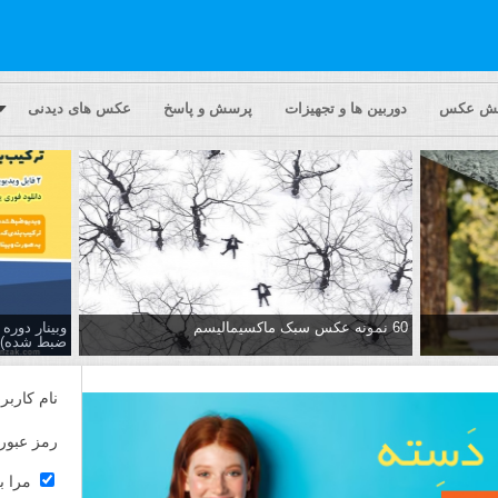
یش عکس
دوربین ها و تجهیزات
پرسش و پاسخ
عکس های دیدنی
60 نمونه عکس سبک ماکسیمالیسم
وبینار دور
ضبط شده)
نام کاربر
رمز عبور
مرا ب