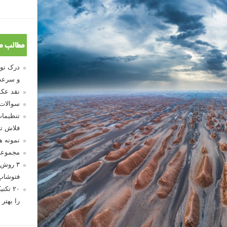
۲۱
مطالب م
سی نمی کنید، با ذهن خود عکس بگیرید. توجه به حالات و شرایط
صحنه تصویری بسازید که مورد علاقه شما باشد، و برای ثبت آن به
ید.»
و سرعت
نقد عکس
سوالات
ته باشید
تنظیمات
فلاش تو
نمونه 
شما نمی توانید عکس های عالی بگیرید اگر دوربینی همراه خود نداشته باشید، می توانید؟ DSLR، کامپکت، یا
مجموعه
انی که به یک دوربین دسترسی داشته باشید، می توانید آن
۳ روش 
ی را که ممکن است در غیر این صورت از دست بدهید، ثبت کنید.
فتوشاپ
۲۰ تک
را بهتر 