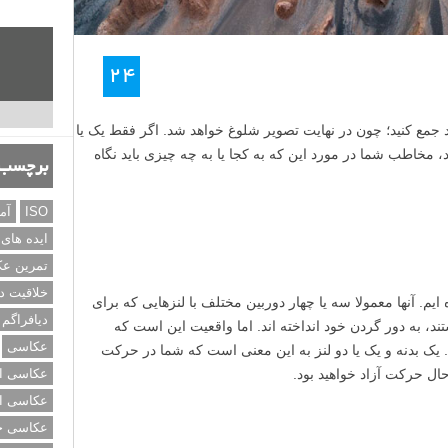
ر پرتره و منظره بگیرید، چون نور نرم تر است و رنگ ها زنده تر
برچسب‌
ISO
آم
ایده های
تمرین ع
خلاقیت د
دیافراگم
عکاسی
عکاسی از
عکاسی از
عکاسی خی