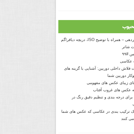
حبوب
درک نوردهی – همراه با توضیح ISO، دریچه دیافراگم
 شاتر
 #۹۹
 عکاسی
 فلاش داخلی دوربین: آشنایی با گزینه های
کار دوربین شما
های زیبای عکس های مفهومی
 عکس های غروب آفتاب
برای درجه بندی و تنظیم دقیق رنگ در
نیک ترکیب بندی در عکاسی که عکس های شما
می کنند