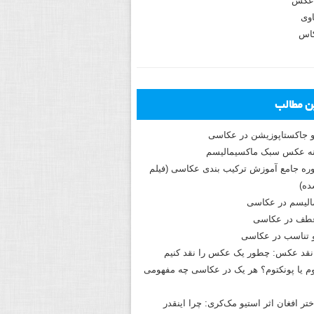
عکس
وی
کاس
ین مطالب
و جاکستا‌پوزیشن در عکاسی
دوره جامع آموزش ترکیب بندی عکاسی (فیلم
ه)
الیسم در عکاسی
طف در عکاسی
و تناسب در عکاسی
نقد عکس: چطور یک عکس را نقد کنیم
م یا پونکتوم؟ هر یک در عکاسی چه مفهومی
ختر افغان اثر استیو مک‌کری: چرا اینقدر