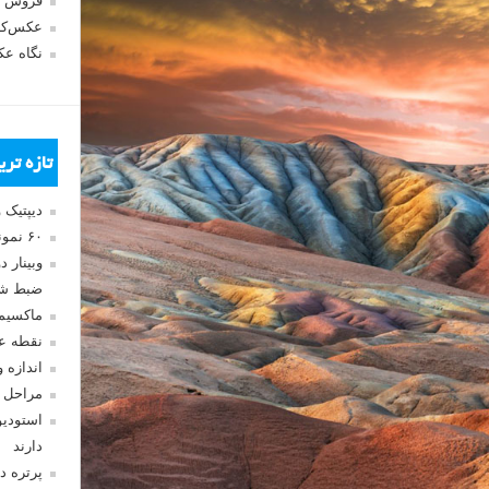
فروش 
عکس‌کا
نگاه ع
تازه تر
دیپتیک 
۶۰ نمونه عکس سبک ماکسیمالیسم
وبینار 
ضبط شد
ماکسیم
نقطه ع
اندازه 
مراحل 
استودیو
دارند
پرتره د