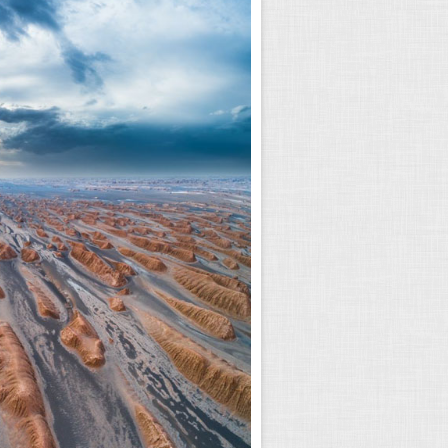
با ذهن خود عکس بگیرید
لیا رابرتسون می گوید: «حتی زمانی که عکا
نور را تمرین کنید. ببینید چطور باید از آن 
بهترین نحو چه نوع نوردهی ای باید استفاده کن
۲۲
همیشه یک دوربین همراه خود داش
گوشی تلفن هوشمند، چندان مهم نیست. تا زم
لحظات خودانگیخته و منحصر به فرد در زندگ
۲۳
ساعت طلایی