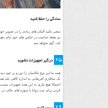
دین بوترل می گوید: «در
ساعت طلایی
تصاوی
هستند.»