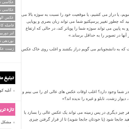
عکاسی سی
عکاسی م
عکس اله
فاصله کان
لنز دوربی
نوردهی ط
ژست عک
۲۴
تبلیغ م
د جمع کنید؛ چون در نهایت تصویر شلوغ خواهد شد. اگر فقط یک یا
آتلیه 
مخاطب شما در مورد این که به کجا یا به چه چیزی باید نگاه
تازه تر
مشکل فکوس