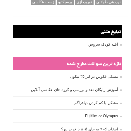
نوردهی طولانی
نورپردازی
پرسپکتیو
ژست عکاسی
تبلیغ متنی
آتلیه کودک سروش
تازه ترین سوالات مطرح شده
مشکل فکوس در لنز ۳۵ نیکون
آموزش رایگان نقد و بررسی و گروه های عکاسی آنلاین
مشکل با کم کردن دیافراگم
Fujifilm or Olympus
انتخاب ۹۰d به جای ۸۰d یا خرید لنز؟