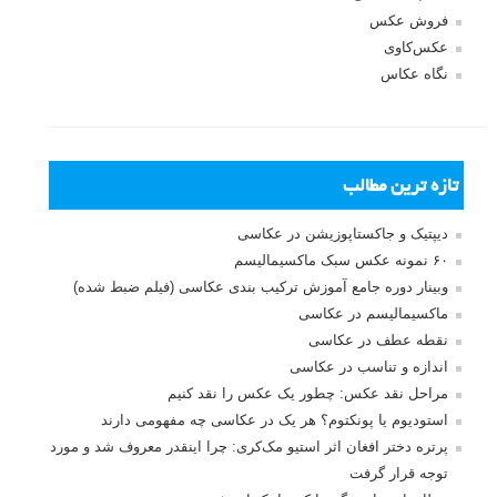
فروش عکس
عکس‌کاوی
نگاه عکاس
تازه ترین مطالب
دیپتیک و جاکستا‌پوزیشن در عکاسی
۶۰ نمونه عکس سبک ماکسیمالیسم
وبینار دوره جامع آموزش ترکیب بندی عکاسی (فیلم ضبط شده)
ماکسیمالیسم در عکاسی
نقطه عطف در عکاسی
اندازه و تناسب در عکاسی
مراحل نقد عکس: چطور یک عکس را نقد کنیم
استودیوم یا پونکتوم؟ هر یک در عکاسی چه مفهومی دارند
پرتره دختر افغان اثر استیو مک‌کری: چرا اینقدر معروف شد و مورد
توجه قرار گرفت