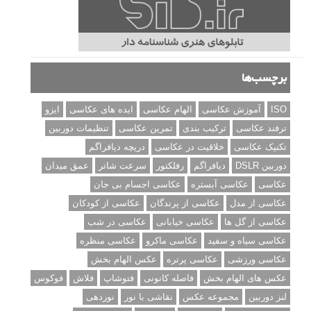
برچسب‌ها
ISO
آموزش عکاسی
الهام عکاسی
ایده های عکاسی
ایزو
ترفند عکاسی
ترکیب بندی
تمرین عکاسی
تنظیمات دوربین
تکنیک عکاسی
خلاقیت در عکاسی
دریچه دیافراگم
دوربین DSLR
دیافراگم
رفلکتور
سرعت شاتر
عمق میدان
عکاسی
عکاسی آبستره
عکاسی اجسام بی جان
عکاسی از مدل
عکاسی از پرندگان
عکاسی از کودکان
عکاسی از گل ها
عکاسی خیابانی
عکاسی در شب
عکاسی سیاه و سفید
عکاسی ماکرو
عکاسی منظره
عکاسی ورزشی
عکاسی پرتره
عکس الهام بخش
عکس های الهام بخش
فاصله کانونی
فتوشاپ
فلاش
فوکوس
لنز دوربین
مجموعه عکس
نقاشی با نور
نوردهی