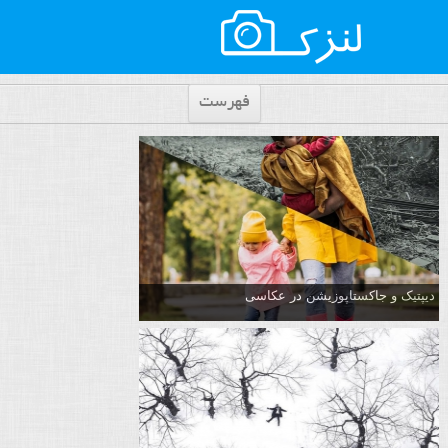
فهرست
دیپتیک و جاکستا‌پوزیشن در عکاسی