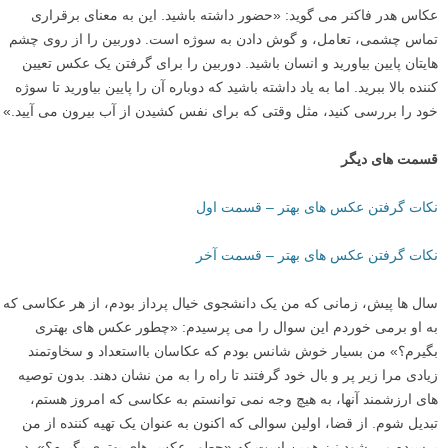
عکاس هدر فاکنر می گوید: «حضور داشته باشید. این به معنای برقراری
تماس چشمی، تعامل، و گوش دادن به سوژه است. دوربین را از روی چشم
هایتان پایین بیاورید و انسان باشید. دوربین را برای گرفتن یک عکس تعیین
کننده بالا ببرید. اما به یاد داشته باشید که دوباره آن را پایین بیاورید تا سوژه
خود را بررسی کنید، مثل وقتی که برای نفس کشیدن از آب بیرون می آیید.»
قسمت های دیگر
نکات گرفتن عکس های بهتر – قسمت اول
نکات گرفتن عکس های بهتر – قسمت آخر
سال ها پیش، زمانی که من یک دانشجوی خیال پرداز بودم، از هر عکاسی که
به او برمی خوردم این سوال را می پرسیدم: «چطور عکس های بهتری
بگیرم؟» من بسیار خوش شانس بودم که عکاسان بااستعداد و سخاوتمند
زیادی مرا زیر پر و بال خود گرفتند تا راه را به من نشان دهند. بدون توصیه
های ارزشمند آنها، به هیچ وجه نمی توانستم به عکاسی که امروز هستم،
تبدیل شوم. از قضا، اولین سوالی که اکنون به عنوان یک تهیه کننده از من
پرسیده می شود نیز همین است که «چطور عکس های بهتری بگیرم؟». در