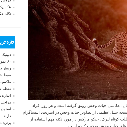
فروش 
عکس‌کا
نگاه ع
تازه تر
دیپتیک 
۶۰ نمونه عکس سبک ماکسیمالیسم
وبینار 
ضبط شد
ماکسیم
نقطه ع
اندازه 
مراحل 
تال، عکاسی حیات وحش رونق گرفته است و هر روز افراد
استودیو
تیجه سیل عظیمی از تصاویر حیات وحش در اینترنت، اینستاگرام
دارند
 کوتاه لنزک، جیکو مارکس در مورد نکته مهم استفاده از
پرتره د
س های حیات وحش صحبت کرده است.