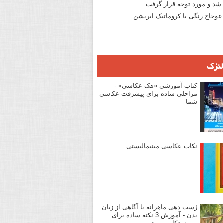
د و مورد توجه قرار گرفت
وجاج رنگی یا کروماتیک ابریشن
لنزک
کتاب آموزشی «هک عکاسی» -
مراحلی ساده برای پیشرفت عکاسی
شما
نکات عکاسی مینیمالیستی
ژست دهی ماهرانه با آگاهی از زبان
بدن - آموزش 3 نکته ساده برای
بهبود عکاسی پرتره