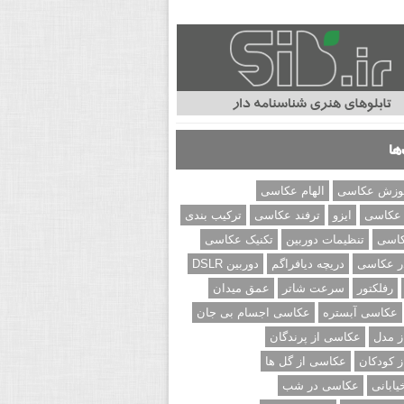
ها
وزش عکاسی
الهام عکاسی
 عکاسی
ایزو
ترفند عکاسی
ترکیب بندی
کاسی
تنظیمات دوربین
تکنیک عکاسی
ر عکاسی
دریچه دیافراگم
دوربین DSLR
رفلکتور
سرعت شاتر
عمق میدان
عکاسی آبستره
عکاسی اجسام بی جان
 مدل
عکاسی از پرندگان
 کودکان
عکاسی از گل ها
ابانی
عکاسی در شب