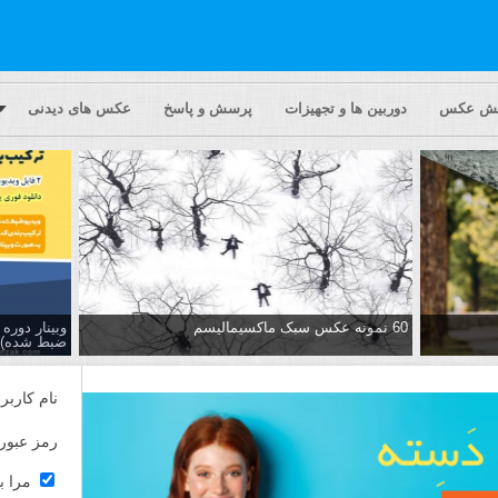
یش عکس
دوربین ها و تجهیزات
پرسش و پاسخ
عکس های دیدنی
60 نمونه عکس سبک ماکسیمالیسم
وبینار دور
ضبط شده)
نام کاربر
رمز عبور
مرا ب