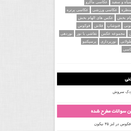
اه و سفید
عکاسی ماکرو
نظره
عکاسی ورزشی
عکاسی پرتره
ام بخش
عکس های الهام بخش
ونی
فتوشاپ
فلاش
فوکوس
ن
مجموعه عکس
نقاشی با نور
نوردهی
ولانی
نورپردازی
پرسپکتیو
اسی
تنی
کودک سروش
ین سوالات مطرح شده
 در لنز ۳۵ نیکون