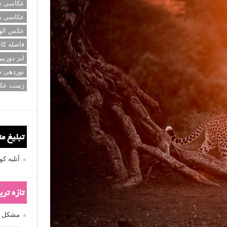
عکاسی سی
عکاسی م
عکس اله
فاصله کان
لنز دوربی
نوردهی ط
ژست عک
تبلیغ م
آتلیه 
تازه تر
مشکل فکوس