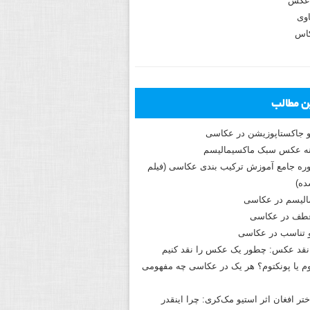
عکس
وی
کاس
ین مطالب
و جاکستا‌پوزیشن در عکاسی
دوره جامع آموزش ترکیب بندی عکاسی (فیلم
ه)
الیسم در عکاسی
طف در عکاسی
و تناسب در عکاسی
نقد عکس: چطور یک عکس را نقد کنیم
م یا پونکتوم؟ هر یک در عکاسی چه مفهومی
ختر افغان اثر استیو مک‌کری: چرا اینقدر