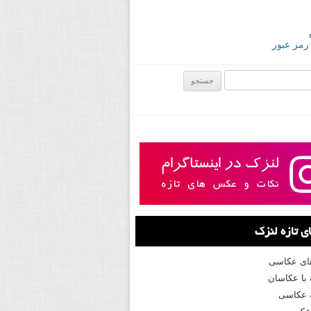
 رمز عبور
ی:
 تازه لنزک
های عکاسی
با عکاسان
 عکاسی