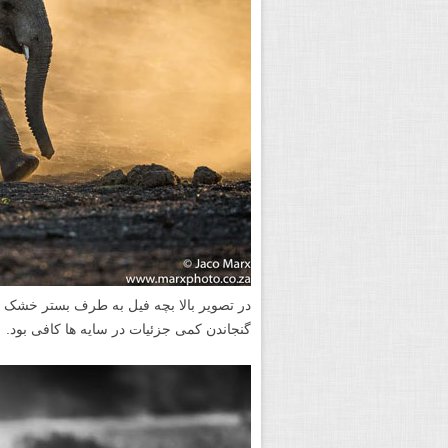
در تصویر بالا بچه فیل به طرف بستر خشک ر
گنجاندن کمی جزئیات در سایه ها کافی بود. ۱/۱۰۰۰ ثانیه، f/4.0، ایزو ۱۰۰٫