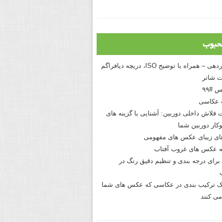
حبوب
درک نوردهی – همراه با توضیح ISO، دریچه دیافراگم
 شاتر
 #۹۹
 عکاسی
 فلاش داخلی دوربین: آشنایی با گزینه های
کار دوربین شما
های زیبای عکس های مفهومی
 عکس های غروب آفتاب
برای درجه بندی و تنظیم دقیق رنگ در
نیک ترکیب بندی در عکاسی که عکس های شما
می کنند