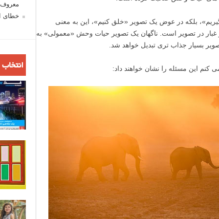
معروف ش
خطای اع
یم»، بلکه در عوض یک تصویر «خلق کنیم»، این به معنی
 و غبار در تصویر است. ناگهان یک تصویر حیات وحش «معمولی» به
صویر بسیار جذاب تری تبدیل خواهد شد.
انتخاب 
ی کنم این مسئله را نشان خواهند داد: