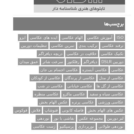
برچسب‌ها
ISO
آموزش عکاسی
الهام عکاسی
ایده های عکاسی
ایزو
ترفند عکاسی
ترکیب بندی
تمرین عکاسی
تنظیمات دوربین
تکنیک عکاسی
خلاقیت در عکاسی
دریچه دیافراگم
دوربین DSLR
دیافراگم
رفلکتور
سرعت شاتر
عمق میدان
عکاسی
عکاسی آبستره
عکاسی اجسام بی جان
عکاسی از مدل
عکاسی از پرندگان
عکاسی از کودکان
عکاسی از گل ها
عکاسی خیابانی
عکاسی در شب
عکاسی سیاه و سفید
عکاسی ماکرو
عکاسی منظره
عکاسی ورزشی
عکاسی پرتره
عکس الهام بخش
عکس های الهام بخش
فاصله کانونی
فتوشاپ
فلاش
فوکوس
لنز دوربین
مجموعه عکس
نقاشی با نور
نوردهی
نوردهی طولانی
نورپردازی
پرسپکتیو
ژست عکاسی