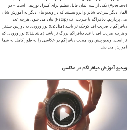
(Aperture) یکی از سه المان قابل تنظیم برای کنترل نوردهی است – دو
المان دیگر سرعت شاتر و ایزو هستند که در ویدیو های دیگر به آموزش شان
می پردازیم. دیافراگم با ضریب اف (f-stop) بیان می شود، هرچه عدد
دیافراگم یا ضریب اف کوچک تر باشد (مثل f/2) نور ورودی به دوربین بیشتر
و هرچه ضریب اف یا عدد دیافراگم بزرگ تر باشد (مانند f/11) نور ورودی کم
تر است. ویدیو پیش رو، مبحث دیافراگم در عکاسی را به طور کامل به شما
آموزش می دهد.
ن
م
ویدیو آموزش دیافراگم در عکاسی
ا
ی
ش
گ
ر
و
ی
د