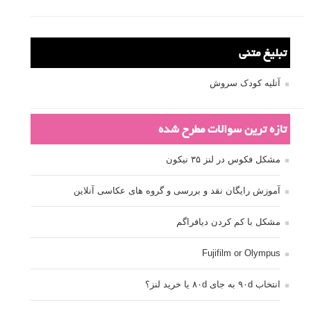
تبلیغ متنی
آتلیه کودک سروش
تازه ترین سوالات مطرح شده
مشکل فکوس در لنز ۳۵ نیکون
آموزش رایگان نقد و بررسی و گروه های عکاسی آنلاین
مشکل با کم کردن دیافراگم
Fujifilm or Olympus
انتخاب ۹۰d به جای ۸۰d یا خرید لنز؟