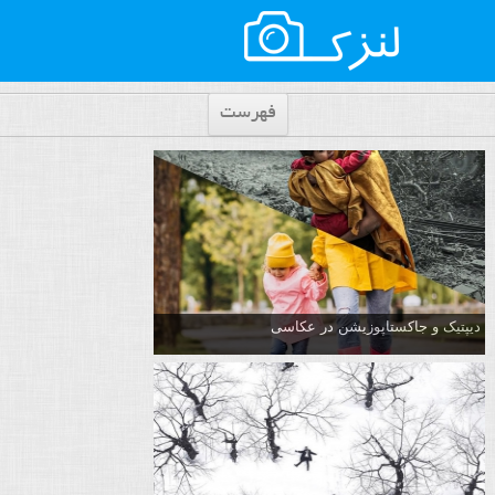
فهرست
دیپتیک و جاکستا‌پوزیشن در عکاسی