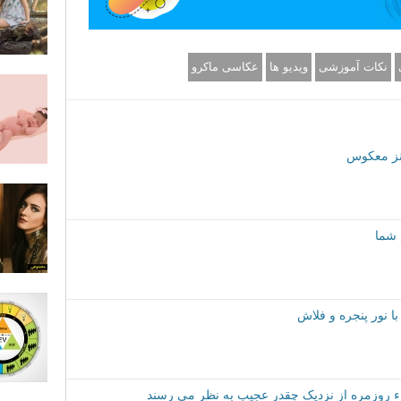
نکات آموزشی
ویدیو ها
عکاسی ماکرو
نز معکوس
 نور پنجره و فلاش
اء روزمره از نزدیک چقدر عجیب به نظر می رسند