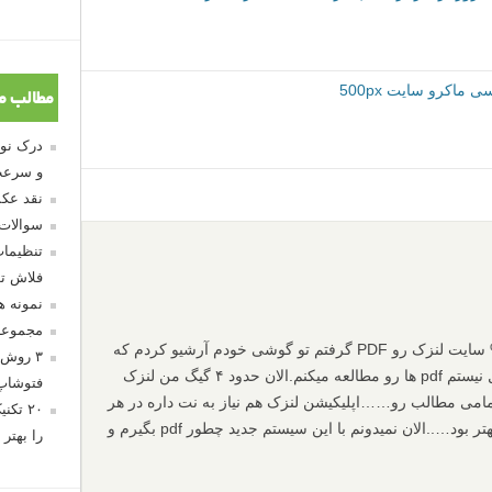
مطالب م
و سرعت
نقد عکس
سوالات
تنظیمات
فلاش تو
نمونه 
مجموعه
ممنون از پاسخ…ولی اخه چون من ۹۰% سایت لنزک رو PDF گرفتم تو گوشی خودم آرشیو کردم که
۳ روش 
هر جا خواستم حتی وختاییکه به نت وصل نیستم pdf ها رو مطالعه میکنم.الان حدود ۴ گیگ من لنزک
فتوشاپ
دم تمامی مطالب رو……اپلیکیشن لنزک هم نیاز به نت داره در هر
۲۰ تک
حال….برای من اون حالت قبلی سایت بهتر بود…..الان نمیدونم با این سیستم جدید چطور pdf بگیرم و
را بهتر 