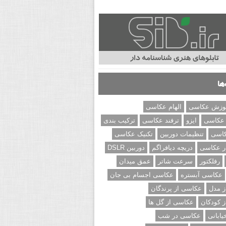
ها
وزش عکاسی
الهام عکاسی
 عکاسی
ایزو
ترفند عکاسی
ترکیب بندی
کاسی
تنظیمات دوربین
تکنیک عکاسی
ر عکاسی
دریچه دیافراگم
دوربین DSLR
رفلکتور
سرعت شاتر
عمق میدان
عکاسی آبستره
عکاسی اجسام بی جان
 مدل
عکاسی از پرندگان
 کودکان
عکاسی از گل ها
ابانی
عکاسی در شب