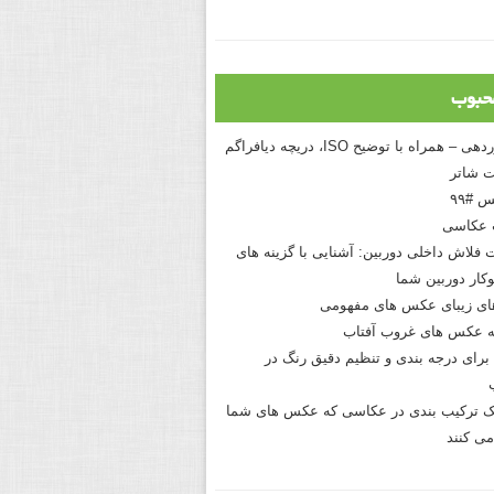
حبوب
درک نوردهی – همراه با توضیح ISO، دریچه دیافراگم
 شاتر
 #۹۹
 عکاسی
 فلاش داخلی دوربین: آشنایی با گزینه های
کار دوربین شما
های زیبای عکس های مفهومی
 عکس های غروب آفتاب
برای درجه بندی و تنظیم دقیق رنگ در
نیک ترکیب بندی در عکاسی که عکس های شما
می کنند