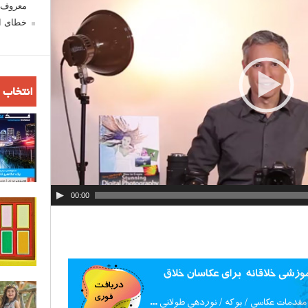
گ
معروف ش
ر
خطای اع
و
ی
د
ی
انتخاب 
و
00:00