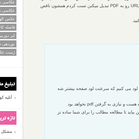
عکاسی سی
اصلا تو PDF نمیفته. خیلی سایت هاییکه URL رو به PDF تبدیل میکنن تست کردم همشون ناقص
عکاسی م
عکس اله
ید.
فاصله کان
لنز دوربی
نوردهی ط
ژست عک
تبلیغ م
عکس ها رو اومدیم به صورت ajax لود می کنیم که سرعتت لود صفحه بیشتر شه
آتلیه 
یازی به گرفتن pdf نخواهد بود
ن بیاید تا مطالعه مطالب را برای شما ساده تر
تازه تر
مشکل فکوس