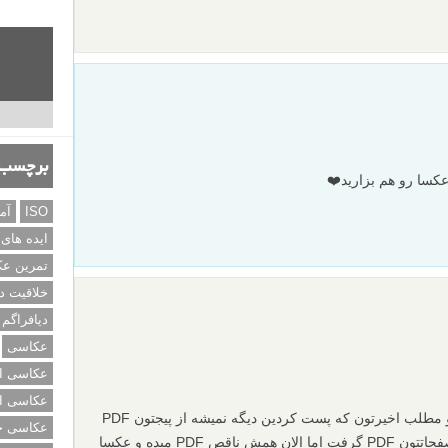
برچسب‌
کسا رو هم بزارید❤️
ISO
آم
ایده های
تمرین ع
خلاقیت د
دیافراگم
عکاسی
عکاسی از
عکاسی از
یه مسله ای پیش اومده. الان جدیدا از دو مطلب اخیرتون که پست کردین دیگه نمیشه از پیجتون PDF
عکاسی خی
سالم گرفت. قبلا خیلی راحت میشد از صفحاتتون PDF گرفت اما الان همش ناقص PDF میده و عکسا