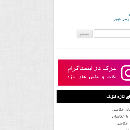
 رمز عبور
ی:
 تازه لنزک
های عکاسی
با عکاسان
 عکاسی