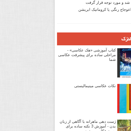
د و مورد توجه قرار گرفت
وجاج رنگی یا کروماتیک ابریشن
لنزک
کتاب آموزشی «هک عکاسی» -
مراحلی ساده برای پیشرفت عکاسی
شما
نکات عکاسی مینیمالیستی
ژست دهی ماهرانه با آگاهی از زبان
بدن - آموزش 3 نکته ساده برای
بهبود عکاسی پرتره