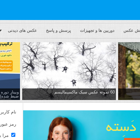
یش عکس
دوربین ها و تجهیزات
پرسش و پاسخ
عکس های دیدنی
60 نمونه عکس سبک ماکسیمالیسم
وبینار دور
ضبط شده)
نام کاربر
رمز عبور
مرا ب