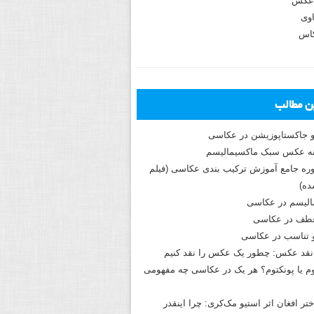
عکس
وی
کاس
ین مطالب
و جاکستا‌پوزیشن در عکاسی
دوره جامع آموزش ترکیب بندی عکاسی (فیلم
ه)
الیسم در عکاسی
طف در عکاسی
و تناسب در عکاسی
نقد عکس: چطور یک عکس را نقد کنیم
م یا پونکتوم؟ هر یک در عکاسی چه مفهومی
ختر افغان اثر استیو مک‌کری: چرا اینقدر