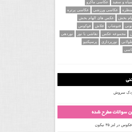
اه و سفید
عکاسی ماکرو
نظره
عکاسی ورزشی
عکاسی پرتره
ام بخش
عکس های الهام بخش
ونی
فتوشاپ
فلاش
فوکوس
ن
مجموعه عکس
نقاشی با نور
نوردهی
ولانی
نورپردازی
پرسپکتیو
اسی
تنی
کودک سروش
ین سوالات مطرح شده
 در لنز ۳۵ نیکون