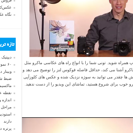
فروش 
عکس‌کا
نگاه ع
تازه تر
دیپتیک 
 همراه شوید. تونی شما را با انواع راه های عکاسی ماکرو مثل
۶۰ نمونه عکس سبک ماکسیمالیسم
اکرو آشنا می کند، حداقل فاصله فوکوس لنز را توضیح می دهد و
وبینار 
وش ها چقدر می توانید به سوژه نزدیک شده و عکس های کلوزآپی
ضبط شد
و خوب برای شروع هستید، تماشای این ویدیو را از دست ندهید.
ماکسیم
نقطه ع
ن
اندازه 
م
مراحل 
ا
استودیو
ی
دارند
ش
پرتره د